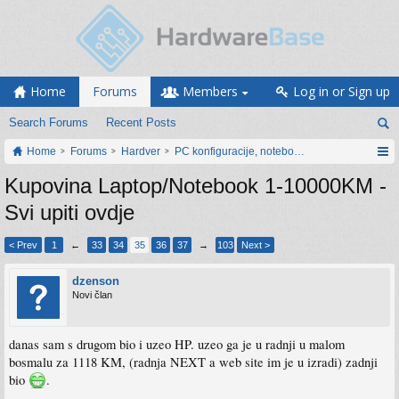
Home
Forums
Members
Log in or Sign up
Search Forums
Recent Posts
Home
Forums
Hardver
PC konfiguracije, notebook računari, servis
Kupovina Laptop/Notebook 1-10000KM -
Svi upiti ovdje
< Prev
1
←
33
34
35
36
37
→
103
Next >
dzenson
Novi član
danas sam s drugom bio i uzeo HP. uzeo ga je u radnji u malom
bosmalu za 1118 KM, (radnja NEXT a web site im je u izradi) zadnji
bio
.