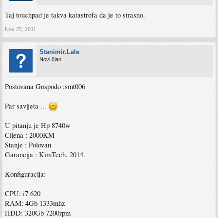
Taj touchpad je takva katastrofa da je to strasno.
Nov 25, 2011
Stanimir.Lale
Novi član
Postovana Gospodo :smt006
Par savijeta ...
U pitanju je Hp 8740w
Cijena : 2000KM
Stanje : Polovan
Garancija : KimTech, 2014.
Konfiguracija:
CPU: i7 620
RAM: 4Gb 1333mhz
HDD: 320Gb 7200rpm