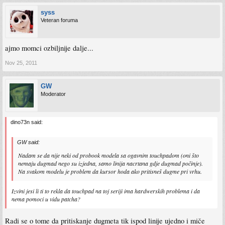
syss
Veteran foruma
ajmo momci ozbiljnije dalje...
Nov 25, 2011
GW
Moderator
dino73n said:
GW said:
Nadam se da nije neki od probook modela sa ogavnim touchpadom (oni što
nemaju dugmad nego su izjedna, samo linija nacrtana gdje dugmad počinje).
Na svakom modelu je problem da kursor hoda ako pritisneš dugme pri vrhu.
Izvini jesi li ti to rekla da touchpad na toj seriji ima hardwerskih problema i da
nema pomoci u vidu patcha?
Radi se o tome da pritiskanje dugmeta tik ispod linije ujedno i miče