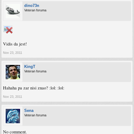
dino73n
Veteran foruma
Vidis da jest!
Nov 23, 2011
KingT
Veteran foruma
Hahaha pa zar nisi znao? :lol: :lol:
Nov 23, 2011
Sena
Veteran foruma
No comment.