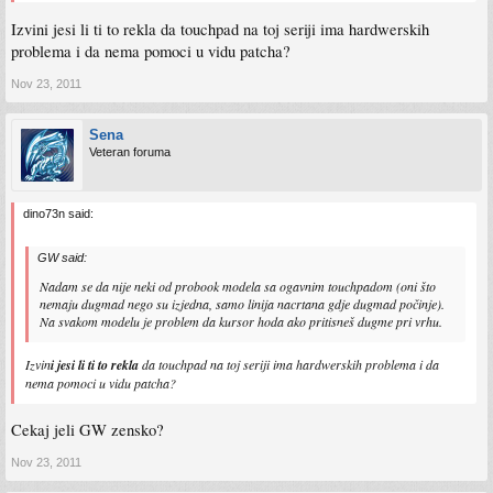
Izvini jesi li ti to rekla da touchpad na toj seriji ima hardwerskih
problema i da nema pomoci u vidu patcha?
Nov 23, 2011
Sena
Veteran foruma
dino73n said:
GW said:
Nadam se da nije neki od probook modela sa ogavnim touchpadom (oni što
nemaju dugmad nego su izjedna, samo linija nacrtana gdje dugmad počinje).
Na svakom modelu je problem da kursor hoda ako pritisneš dugme pri vrhu.
Izvin
i jesi li ti to rekla
da touchpad na toj seriji ima hardwerskih problema i da
nema pomoci u vidu patcha?
Cekaj jeli GW zensko?
Nov 23, 2011