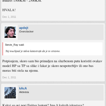
Budzet 1500KM - 2500KM.
HVALA!
Dec 1, 2011
apdejt
Overclocker
Stevie_Ray said:
Taj touchpad je takva katastrofa da je to strasno.
Potpisujem, skoro sam bio prinudjen na sluzbenom putu koristiti ovakav
model HP sa TP sa slike i fakat je skoro neupotrebljiv ili ono bas
moras biti stela na njemu.
Dec 1, 2011
kAcA
Aktivista
Kakvi su ovi novi Fujitsu laptopi? Ima li kakvih iskustava?