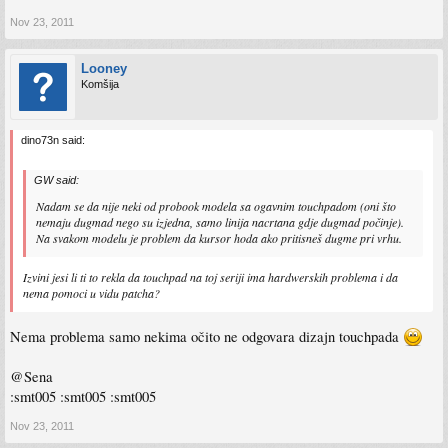
Nov 23, 2011
Looney
Komšija
dino73n said:
GW said:
Nadam se da nije neki od probook modela sa ogavnim touchpadom (oni što
nemaju dugmad nego su izjedna, samo linija nacrtana gdje dugmad počinje).
Na svakom modelu je problem da kursor hoda ako pritisneš dugme pri vrhu.
Izvini jesi li ti to rekla da touchpad na toj seriji ima hardwerskih problema i da
nema pomoci u vidu patcha?
Nema problema samo nekima očito ne odgovara dizajn touchpada
@Sena
:smt005 :smt005 :smt005
Nov 23, 2011