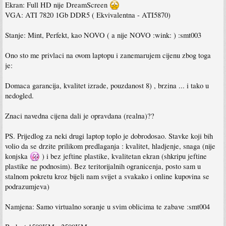
Ekran: Full HD nije DreamScreen
VGA: ATI 7820 1Gb DDR5 ( Ekvivalentna - ATI5870)
Stanje: Mint, Perfekt, kao NOVO ( a nije NOVO :wink: ) :smt003
Ono sto me privlaci na ovom laptopu i zanemarujem cijenu zbog toga
je:
Domaca garancija, kvalitet izrade, pouzdanost 8) , brzina ... i tako u
nedogled.
Znaci navedna cijena dali je opravdana (realna)??
PS. Prijedlog za neki drugi laptop toplo je dobrodosao. Stavke koji bih
volio da se drzite prilikom predlaganja : kvalitet, hladjenje, snaga (nije
konjska
) i bez jeftine plastike, kvalitetan ekran (shkripu jeftine
plastike ne podnosim). Bez teritorijalnih ogranicenja, posto sam u
stalnom pokretu kroz bijeli nam svijet a svakako i online kupovina se
podrazumjeva)
Namjena: Samo virtualno soranje u svim oblicima te zabave :smt004