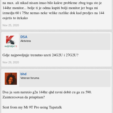
na max. ali nikad nisam imao bilo kakve probleme zbog toga sto je
144hz monitor... bolje ti je odma kupiti bolji monitor jer boga mi
izmedju 60 i 75hz nemas neke velike razlike dok kad predjes na 144
osjetis to itekako
Nov 25, 2020
DSA
Aktivista
Gdje najpovoljnjje trenutno uzeti 24G2U i 27G2U?
Nov 29, 2020
bhd
Veteran foruma
Dsa ja sam naruxio g2u 144hz qhd ravni dobit cu ga za 590.
Zainteresovan da priupitam?
Sent from my Mi 9T Pro using Tapatalk