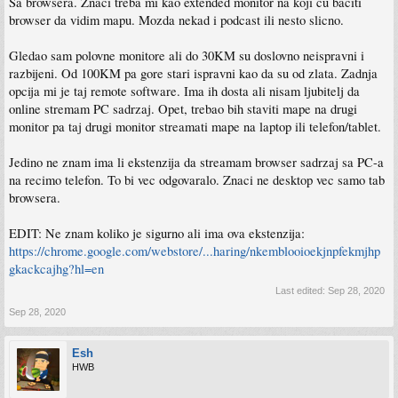
Sa browsera. Znaci treba mi kao extended monitor na koji cu baciti
browser da vidim mapu. Mozda nekad i podcast ili nesto slicno.
Gledao sam polovne monitore ali do 30KM su doslovno neispravni i
razbijeni. Od 100KM pa gore stari ispravni kao da su od zlata. Zadnja
opcija mi je taj remote software. Ima ih dosta ali nisam ljubitelj da
online stremam PC sadrzaj. Opet, trebao bih staviti mape na drugi
monitor pa taj drugi monitor streamati mape na laptop ili telefon/tablet.
Jedino ne znam ima li ekstenzija da streamam browser sadrzaj sa PC-a
na recimo telefon. To bi vec odgovaralo. Znaci ne desktop vec samo tab
browsera.
EDIT: Ne znam koliko je sigurno ali ima ova ekstenzija:
https://chrome.google.com/webstore/...haring/nkemblooioekjnpfekmjhp
gkackcajhg?hl=en
Last edited:
Sep 28, 2020
Sep 28, 2020
Esh
HWB