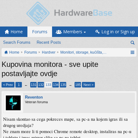
Home
Forums
Members
Log in or Sign up
Search Forums
Recent Posts
Home
Forums
Hardver
Monitori, storage, kućišta, periferija
Kupovina monitora - sve upite
postavljajte ovdje
< Prev
1
←
131
132
133
134
135
→
185
Next >
Reventon
Veteran foruma
Nisam skontao sa cega pokreces mape, sa pc-a na kojem igras ili sa
drugog uredjaja?
Ne znam moze li ti pomoci Chrome remote desktop, instaliras na pc-u
i tabletu i imas mirror slike sa pc na tablet.