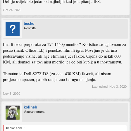
Dell je uvijek bio jedan od najboljih kad je u pitanju IPS.
Oct 24, 2020
becke
Aktivista
Ima li neka preporuka za 27'' 1440p monitor? Koristice se uglavnom za
posao (mail, Office itd.) i ponekad film ili igra. Pozeljno je da ima
podesavanje visine, ali nije eliminirajuci faktor. Cijena do nekih 600
KM, ali domaci sajtovi nisu mjerilo jer ce biti kupljen u inostranstvu.
Trenutno je Dell S2721DS (za cca. 430 KM) favorit, ali nisam
pretjerano upucen, pa bih radije cuo i druga misljenja.
Last edited:
Nov 3, 2020
Nov 3, 2020
kolinsb
Veteran foruma
becke said:
↑