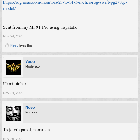
https://rog.asus.com/monitors/27-to-31-5-inches/rog-swift-pg278qe-
model/
Sent from my Mi 9T Pro using Tapatalk
Nov 24, 2020
Neso
likes this.
Vedo
Moderator
Uzmi, dobar.
Nov 24, 2020
Neso
Komšija
To je vrh panel, nema sta...
Nov 25, 2020