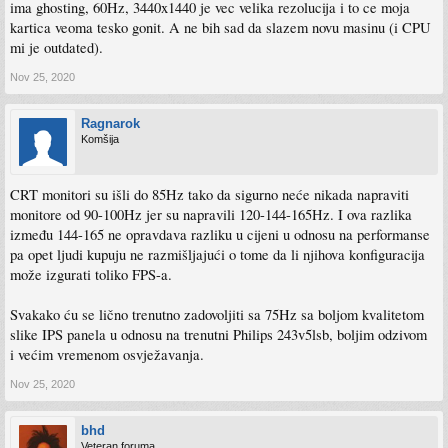
ima ghosting, 60Hz, 3440x1440 je vec velika rezolucija i to ce moja
kartica veoma tesko gonit. A ne bih sad da slazem novu masinu (i CPU
mi je outdated).
Nov 25, 2020
Ragnarok
Komšija
CRT monitori su išli do 85Hz tako da sigurno neće nikada napraviti
monitore od 90-100Hz jer su napravili 120-144-165Hz. I ova razlika
između 144-165 ne opravdava razliku u cijeni u odnosu na performanse
pa opet ljudi kupuju ne razmišljajući o tome da li njihova konfiguracija
može izgurati toliko FPS-a.
Svakako ću se lično trenutno zadovoljiti sa 75Hz sa boljom kvalitetom
slike IPS panela u odnosu na trenutni Philips 243v5lsb, boljim odzivom
i većim vremenom osvježavanja.
Nov 25, 2020
bhd
Veteran foruma