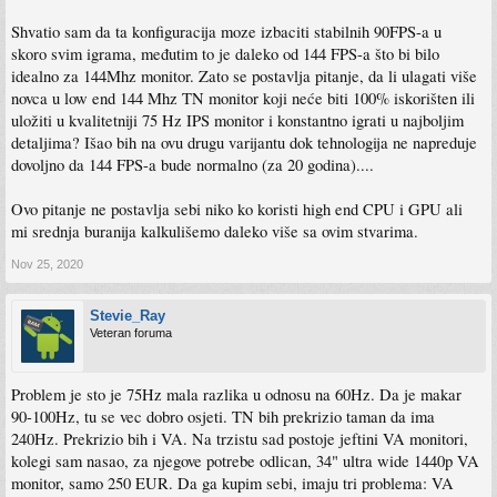
lose. AMD i za to ima “rjesenje”, tako sto se slike prikazuju dvaput, al nije to to.
Shvatio sam da ta konfiguracija moze izbaciti stabilnih 90FPS-a u
Mene ovo i jest zanimalo ne sa aspekta 144Hz i slicno, nego radi situacija kad
skoro svim igrama, međutim to je daleko od 144 FPS-a što bi bilo
padne framerate ispod uobicajenog. A to 60Hz+ vidim samo kao dodatni plus.
idealno za 144Mhz monitor. Zato se postavlja pitanje, da li ulagati više
novca u low end 144 Mhz TN monitor koji neće biti 100% iskorišten ili
uložiti u kvalitetniji 75 Hz IPS monitor i konstantno igrati u najboljim
Sent from my iPhone using Tapatalk
detaljima? Išao bih na ovu drugu varijantu dok tehnologija ne napreduje
dovoljno da 144 FPS-a bude normalno (za 20 godina)....
Ovo pitanje ne postavlja sebi niko ko koristi high end CPU i GPU ali
mi srednja buranija kalkulišemo daleko više sa ovim stvarima.
Nov 25, 2020
Stevie_Ray
Veteran foruma
Problem je sto je 75Hz mala razlika u odnosu na 60Hz. Da je makar
90-100Hz, tu se vec dobro osjeti. TN bih prekrizio taman da ima
240Hz. Prekrizio bih i VA. Na trzistu sad postoje jeftini VA monitori,
kolegi sam nasao, za njegove potrebe odlican, 34" ultra wide 1440p VA
monitor, samo 250 EUR. Da ga kupim sebi, imaju tri problema: VA