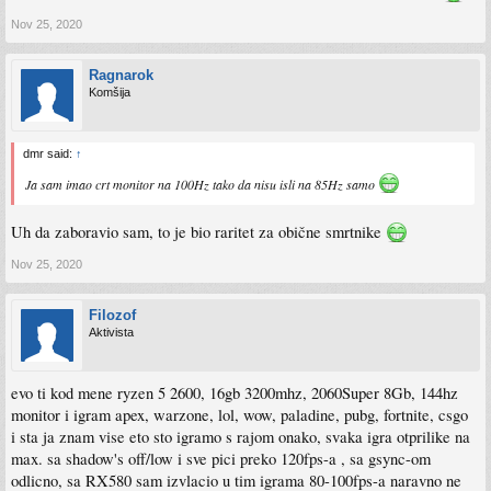
Nov 25, 2020
Ragnarok
Komšija
dmr said:
↑
Ja sam imao crt monitor na 100Hz tako da nisu isli na 85Hz samo
Uh da zaboravio sam, to je bio raritet za obične smrtnike
Nov 25, 2020
Filozof
Aktivista
evo ti kod mene ryzen 5 2600, 16gb 3200mhz, 2060Super 8Gb, 144hz
monitor i igram apex, warzone, lol, wow, paladine, pubg, fortnite, csgo
i sta ja znam vise eto sto igramo s rajom onako, svaka igra otprilike na
max. sa shadow's off/low i sve pici preko 120fps-a , sa gsync-om
odlicno, sa RX580 sam izvlacio u tim igrama 80-100fps-a naravno ne