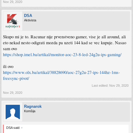
Nov 29, 2020
DSA
Aktivista
Skupo mi je to. Racunar nije prvenstveno gamer, vise je all around, ali
eto nekad nesto odigrati mozda pa uzeti 144 kad se vec kupuje. Nasao
sam ovo
https://shop.imel.ba/artikal/monitor-aoc-23-8-led-24g2u-ips-gaming/
ili ovo
https://www.olx.ba/artikal/38828690/aoc-27g2u-27-ips-144hz-1ms-
freesync-pivot/
Last edited:
Nov 29, 2020
Nov 29, 2020
Ragnarok
Komšija
DSA said:
↑