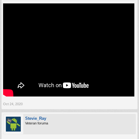
Oct 24, 2020
Stevie_Ray
Veteran foruma