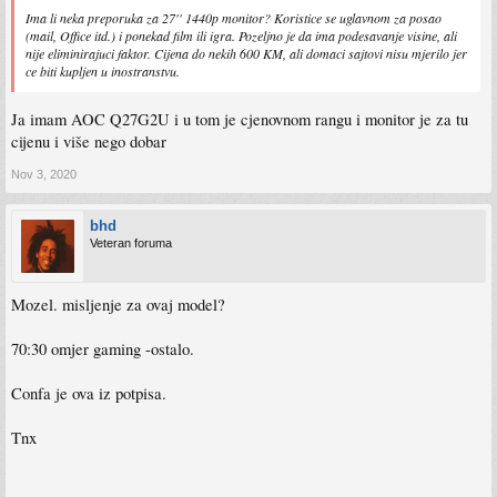
Ima li neka preporuka za 27'' 1440p monitor? Koristice se uglavnom za posao
(mail, Office itd.) i ponekad film ili igra. Pozeljno je da ima podesavanje visine, ali
nije eliminirajuci faktor. Cijena do nekih 600 KM, ali domaci sajtovi nisu mjerilo jer
ce biti kupljen u inostranstvu.
Ja imam AOC Q27G2U i u tom je cjenovnom rangu i monitor je za tu
cijenu i više nego dobar
Nov 3, 2020
bhd
Veteran foruma
Mozel. misljenje za ovaj model?
70:30 omjer gaming -ostalo.
Confa je ova iz potpisa.
Tnx