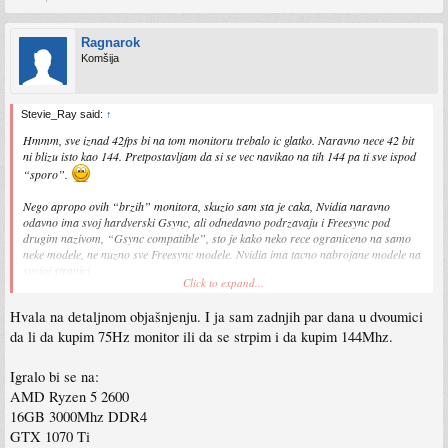
Ragnarok
Komšija
Stevie_Ray said:
↑
Hmmm, sve iznad 42fps bi na tom monitoru trebalo ic glatko. Naravno nece 42 bit
ni blizu isto kao 144. Pretpostavljam da si se vec navikao na tih 144 pa ti sve ispod
“sporo”.
Nego apropo ovih “brzih” monitora, skuzio sam sta je caka, Nvidia naravno
odavno ima svoj hardverski Gsync, ali odnedavno podrzavaju i Freesync pod
drugim nazivom, “Gsync compatible”, sto je kako neko rece ograniceno na samo
neke modele, ne nuzno sve Freesync modele. Nvidia ima tacno nabrojane modele na
svojoj stranici.
Click to expand...
Problem brzih monitora je sto su mahom svi TN, izuzev high end modela, a i njima
Hvala na detaljnom objašnjenju. I ja sam zadnjih par dana u dvoumici
uvijek fali neki djavo.
da li da kupim 75Hz monitor ili da se strpim i da kupim 144Mhz.
Ukratko:
1. Pravi Gsync, ide od 1-144Hz (vecina modela), podrzan iskljucivo na Nvidia
Igralo bi se na:
karticama, mnogo skuplji monitori
AMD Ryzen 5 2600
2. Freesync odnosno G-sync compatible, jeftino rjesenje kojeg imaju i najjeftiniji
adaptive refresh rate ekrani.
16GB 3000Mhz DDR4
GTX 1070 Ti
Glavni minus Freesync ekrana je sto pocinju tek od nekih ~40Hz, sve ispod ce biti