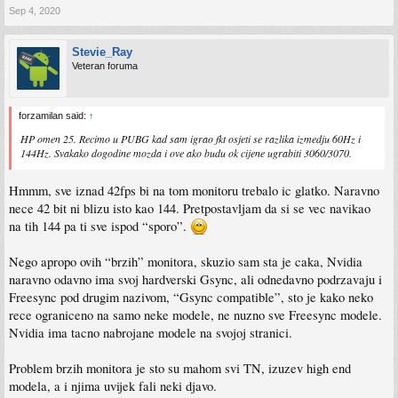
Sep 4, 2020
Stevie_Ray
Veteran foruma
forzamilan said:
↑
HP omen 25. Recimo u PUBG kad sam igrao fkt osjeti se razlika izmedju 60Hz i
144Hz. Svakako dogodine mozda i ove ako budu ok cijene ugrabiti 3060/3070.
Hmmm, sve iznad 42fps bi na tom monitoru trebalo ic glatko. Naravno
nece 42 bit ni blizu isto kao 144. Pretpostavljam da si se vec navikao
na tih 144 pa ti sve ispod “sporo”.
Nego apropo ovih “brzih” monitora, skuzio sam sta je caka, Nvidia
naravno odavno ima svoj hardverski Gsync, ali odnedavno podrzavaju i
Freesync pod drugim nazivom, “Gsync compatible”, sto je kako neko
rece ograniceno na samo neke modele, ne nuzno sve Freesync modele.
Nvidia ima tacno nabrojane modele na svojoj stranici.
Problem brzih monitora je sto su mahom svi TN, izuzev high end
modela, a i njima uvijek fali neki djavo.