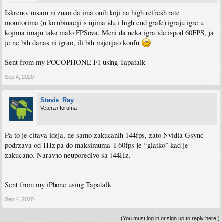
Iskreno, nisam ni znao da ima onih koji na high refresh rate
monitorima (u kombinaciji s njima idu i high end grafe) igraju igre u
kojima imaju tako malo FPSova. Meni da neka igra ide ispod 60FPS, ja
je ne bih danas ni igrao, ili bih mijenjao konfu
Sent from my POCOPHONE F1 using Tapatalk
Sep 4, 2020
Stevie_Ray
Veteran foruma
Pa to je citava ideja, ne samo zakucanih 144fps, zato Nvidia Gsync
podrzava od 1Hz pa do maksimuma. I 60fps je “glatko” kad je
zakucano. Naravno neuporedivo sa 144Hz.
Sent from my iPhone using Tapatalk
Sep 4, 2020
(You must log in or sign up to reply here.)