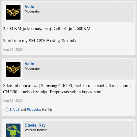
Vedo
Moderator
2.300 KM je kod nas, onaj Dell 38" je 2.600KM
Sent from my SM-G970F using Tapatalk
Aug 23, 2020
Vedo
Moderator
Stize mi upravo ovaj Samsung CRG90, razlika u jasnoci slike naspram
CHG90 je nebo i zemlja. Preprezadovoljan kupovinom!
Aug 31, 2020
NAILS
and
Picoooka
like this.
Stevie_Ray
Veteran foruma