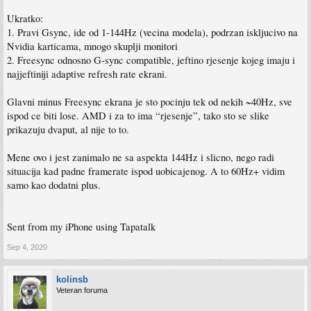
Ukratko:
1. Pravi Gsync, ide od 1-144Hz (vecina modela), podrzan iskljucivo na
Nvidia karticama, mnogo skuplji monitori
2. Freesync odnosno G-sync compatible, jeftino rjesenje kojeg imaju i
najjeftiniji adaptive refresh rate ekrani.
Glavni minus Freesync ekrana je sto pocinju tek od nekih ~40Hz, sve
ispod ce biti lose. AMD i za to ima “rjesenje”, tako sto se slike
prikazuju dvaput, al nije to to.
Mene ovo i jest zanimalo ne sa aspekta 144Hz i slicno, nego radi
situacija kad padne framerate ispod uobicajenog. A to 60Hz+ vidim
samo kao dodatni plus.
Sent from my iPhone using Tapatalk
Sep 4, 2020
kolinsb
Veteran foruma