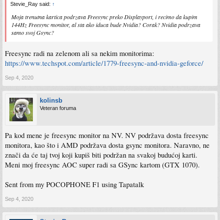
Stevie_Ray said:
↑
Moja trenutna kartica podrzava Freesync preko Displayport, i recimo da kupim
144Hz Freesync monitor, al sta ako iduca bude Nvidia? Corak? Nvidia podrzava
samo svoj Gsync?
Freesync radi na zelenom ali sa nekim monitorima:
https://www.techspot.com/article/1779-freesync-and-nvidia-geforce/
Sep 4, 2020
kolinsb
Veteran foruma
Pa kod mene je freesync monitor na NV. NV podržava dosta freesync
monitora, kao što i AMD podržava dosta gsync monitora. Naravno, ne
znači da će taj tvoj koji kupiš biti podržan na svakoj budućoj karti.
Meni moj freesync AOC super radi sa GSync kartom (GTX 1070).
Sent from my POCOPHONE F1 using Tapatalk
Sep 4, 2020