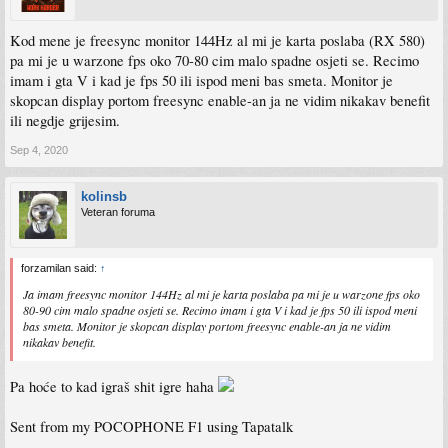
Kod mene je freesync monitor 144Hz al mi je karta poslaba (RX 580)
pa mi je u warzone fps oko 70-80 cim malo spadne osjeti se. Recimo
imam i gta V i kad je fps 50 ili ispod meni bas smeta. Monitor je
skopcan display portom freesync enable-an ja ne vidim nikakav benefit
ili negdje grijesim.
Sep 4, 2020
kolinsb
Veteran foruma
forzamilan said:
↑
Ja imam freesync monitor 144Hz al mi je karta poslaba pa mi je u warzone fps oko
80-90 cim malo spadne osjeti se. Recimo imam i gta V i kad je fps 50 ili ispod meni
bas smeta. Monitor je skopcan display portom freesync enable-an ja ne vidim
nikakav benefit.
Pa hoće to kad igraš shit igre haha
Sent from my POCOPHONE F1 using Tapatalk