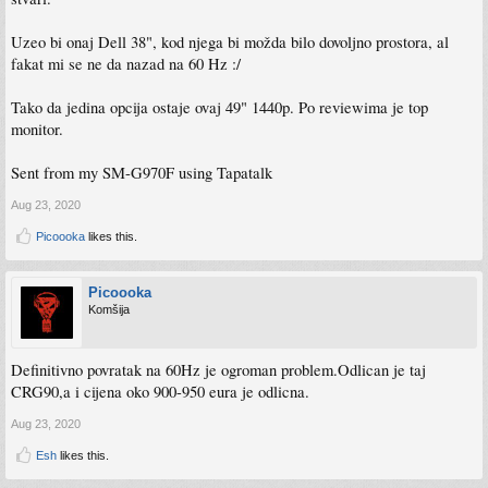
Uzeo bi onaj Dell 38", kod njega bi možda bilo dovoljno prostora, al
fakat mi se ne da nazad na 60 Hz :/
Tako da jedina opcija ostaje ovaj 49" 1440p. Po reviewima je top
monitor.
Sent from my SM-G970F using Tapatalk
Aug 23, 2020
Picoooka
likes this.
Picoooka
Komšija
Definitivno povratak na 60Hz je ogroman problem.Odlican je taj
CRG90,a i cijena oko 900-950 eura je odlicna.
Aug 23, 2020
Esh
likes this.