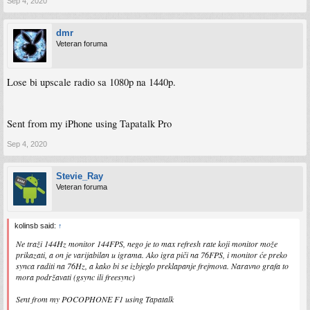
Sep 4, 2020
dmr
Veteran foruma
Lose bi upscale radio sa 1080p na 1440p.
Sent from my iPhone using Tapatalk Pro
Sep 4, 2020
Stevie_Ray
Veteran foruma
kolinsb said:
↑
Ne traži 144Hz monitor 144FPS, nego je to max refresh rate koji monitor može
prikazati, a on je varijabilan u igrama. Ako igra piči na 76FPS, i monitor će preko
synca raditi na 76Hz, a kako bi se izbjeglo preklapanje frejmova. Naravno grafa to
mora podržavati (gsync ili freesync)
Sent from my POCOPHONE F1 using Tapatalk