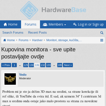
Home
Forums
Members
Log in or Sign up
Search Forums
Recent Posts
Home
Forums
Hardver
Monitori, storage, kućišta, periferija
Kupovina monitora - sve upite
postavljajte ovdje
< Prev
1
←
129
130
131
132
133
→
185
Next >
Vedo
Moderator
Problem mi je sto ja držim 3D max na sredini, sa strane korekcije ili
ref slike, ili YouTube da svira itd. E sad, ak uzmem 34" I centriram 3d
max u sredinu onda ostaje jako malo prostora sa strana za navedene
stvari.