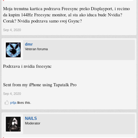
Moja trenutna kartica podrzava Freesync preko Displayport, i recimo
da kupim 144Hz Freesync monitor, al sta ako iduca bude Nvidia?
Corak? Nvidia podrzava samo svoj Gsync?
Sep 4, 2020
dmr
Veteran foruma
Podrzava i nvidia freesync
Sent from my iPhone using Tapatalk Pro
Sep 4, 2020
p4ja
likes this.
NAILS
Moderator