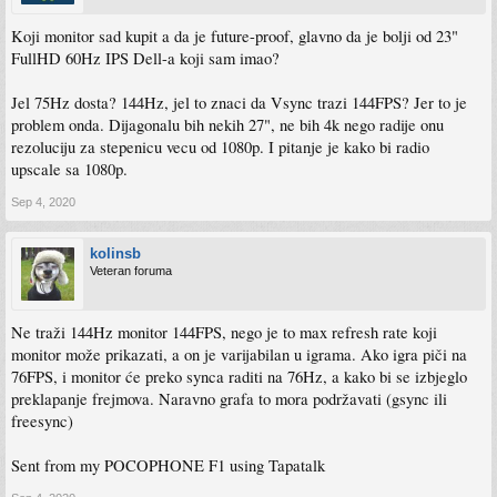
Koji monitor sad kupit a da je future-proof, glavno da je bolji od 23"
FullHD 60Hz IPS Dell-a koji sam imao?
Jel 75Hz dosta? 144Hz, jel to znaci da Vsync trazi 144FPS? Jer to je
problem onda. Dijagonalu bih nekih 27", ne bih 4k nego radije onu
rezoluciju za stepenicu vecu od 1080p. I pitanje je kako bi radio
upscale sa 1080p.
Sep 4, 2020
kolinsb
Veteran foruma
Ne traži 144Hz monitor 144FPS, nego je to max refresh rate koji
monitor može prikazati, a on je varijabilan u igrama. Ako igra piči na
76FPS, i monitor će preko synca raditi na 76Hz, a kako bi se izbjeglo
preklapanje frejmova. Naravno grafa to mora podržavati (gsync ili
freesync)
Sent from my POCOPHONE F1 using Tapatalk