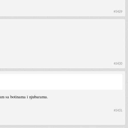
#3429
#3430
jam sa botinama i njubarama.
#3431