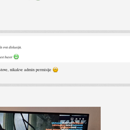
 ova diskusija.
Best buyer
stove, nikakve admin permisije