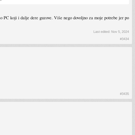
 PC koji i dalje dere guzove. Više nego dovoljno za moje potrebe jer po
Last edited:
Nov 5, 2024
#3434
#3435