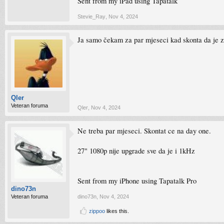
Sent from my iPad using Tapatalk
Stevie_Ray
,
Nov 4, 2024
Ja samo čekam za par mjeseci kad skonta da je za
Qler
Veteran foruma
Qler
,
Nov 4, 2024
Ne treba par mjeseci. Skontat ce na day one.
27" 1080p nije upgrade sve da je i 1kHz
Sent from my iPhone using Tapatalk Pro
dino73n
Veteran foruma
dino73n
,
Nov 4, 2024
zippoo
likes this.