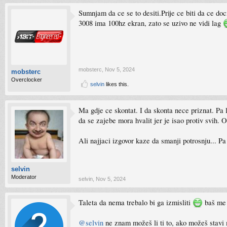
Sumnjam da ce se to desiti.Prije ce biti da ce doc
3008 ima 100hz ekran, zato se uzivo ne vidi lag
mobsterc
,
Nov 5, 2024
mobsterc
Overclocker
selvin
likes this.
Ma gdje ce skontat. I da skonta nece priznat. Pa l
da se zajebe mora hvalit jer je isao protiv svih. 
Ali najjaci izgovor kaze da smanji potrosnju... Pa
selvin
Moderator
selvin
,
Nov 5, 2024
Taleta da nema trebalo bi ga izmisliti
baš me 
@selvin
ne znam možeš li ti to, ako možeš stavi 