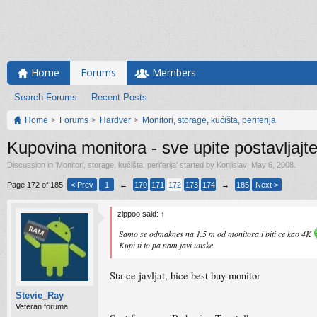
Home
Forums
Members
Search Forums
Recent Posts
Home
Forums
Hardver
Monitori, storage, kućišta, periferija
Kupovina monitora - sve upite postavljajt
Discussion in '
Monitori, storage, kućišta, periferija
' started by
Konjislav
,
May 6, 2008
.
Page 172 of 185
< Prev
1
←
170
171
172
173
174
→
185
Next >
zippoo said:
↑
Samo se odmaknes na 1.5 m od monitora i biti ce kao 4K
Kupi ti to pa nam javi utiske.
Sta ce javljat, bice best buy monitor
Stevie_Ray
Veteran foruma