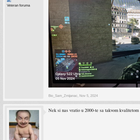
ac
Veteran foruma
Bio_Sam_Zmijanac
,
Nov 5, 2024
Nek si nas vratio u 2000-te sa takvom kvalitetom 