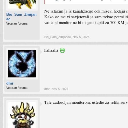
Ne izlazim ja iz kanalizacije dok miševi hodaju 
Bio_Sam_Zmijan
Kako ste me vi savjetovali ja sam trebao potroši
ac
vama ni monitor ne bi mogao kupiti za 700 KM jer
Veteran foruma
Bio_Sam_Zmijanac
,
Nov 5, 2024
hahaaha
dmr
Veteran foruma
dmr
,
Nov 5, 2024
Tale zadovoljan monitorom, ustedio za veliki servi