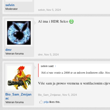
selvin
Moderator
selvin
,
Nov 5, 2024
Al ima i HDR Selco
dmr
Veteran foruma
dmr
,
Nov 5, 2024
selvin said:
↑
Nek si nas vratio u 2000-te sa takvom kvalitetom slike. Nos
Više sam ja proveo vremena u ventilacionim cijev
Bio_Sam_Zmijan
Bio_Sam_Zmijanac
,
Nov 5, 2024
ac
p4ja
likes this.
Veteran foruma