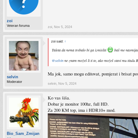
zoi
Veteran foruma
zoi
,
Nov 5, 2024
zoi said:
↑
Taleta da nema trebalo bi ga izmisliti
baš me nasmijala
@selvin
ne znam možeš li ti to, ako možeš stavi mu titulu 
Ma jok, samo mogu editovat, pomjerat i brisat po
selvin
Moderator
selvin
,
Nov 5, 2024
Ko vas šiša.
Dobar je monitor 100hz, full HD.
Za 200 KM top, ima i HDR10+ mod.
Bio_Sam_Zmijan