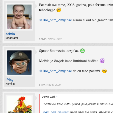
Pocetak ove teme, 2008. godina, pola foruma uzi
tehnologije
@Bio_Sam_Zmijanac
nisam nikad bio gamer, tako
selvin
Moderator
selvin
,
Nov 5, 2024
Sjoooo što mezite covjeka.
Možda je čovjek imao limitirani budžet.
@Bio_Sam_Zmijanac
da on tebe posluži.
iPlay
Komšija
iPlay
,
Nov 5, 2024
selvin said:
↑
Pocetak ove teme, 2008. godina, pola foruma uzima 2232BW
@Bio_Sam_Zmijanac
nisam nikad bio gamer, tako da ti je 