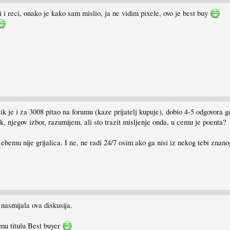
i i reci, onako je kako sam mislio, ja ne vidim pixele, ovo je best buy
ik je i za 3008 pitao na forumu (kaze prijatelj kupuje), dobio 4-5 odgovora g
Ok, njegov izbor, razumijem, ali sto trazit misljenje onda, u cemu je poenta?
 ebemu nije grijalica. I ne, ne radi 24/7 osim ako ga nisi iz nekog tebi znan
nasmijala ova diskusija.
mu titulu Best buyer