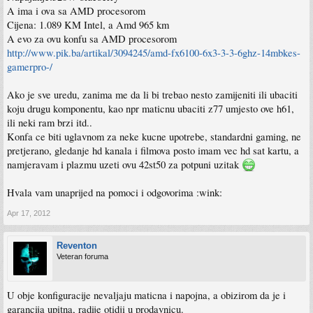
A ima i ova sa AMD procesorom
Cijena: 1.089 KM Intel, a Amd 965 km
A evo za ovu konfu sa AMD procesorom
http://www.pik.ba/artikal/3094245/amd-fx6100-6x3-3-3-6ghz-14mbkes-
gamerpro-/
Ako je sve uredu, zanima me da li bi trebao nesto zamijeniti ili ubaciti
koju drugu komponentu, kao npr maticnu ubaciti z77 umjesto ove h61,
ili neki ram brzi itd..
Konfa ce biti uglavnom za neke kucne upotrebe, standardni gaming, ne
pretjerano, gledanje hd kanala i filmova posto imam vec hd sat kartu, a
namjeravam i plazmu uzeti ovu 42st50 za potpuni uzitak
Hvala vam unaprijed na pomoci i odgovorima :wink:
Apr 17, 2012
Reventon
Veteran foruma
U obje konfiguracije nevaljaju maticna i napojna, a obizirom da je i
garancija upitna, radije otidji u prodavnicu.