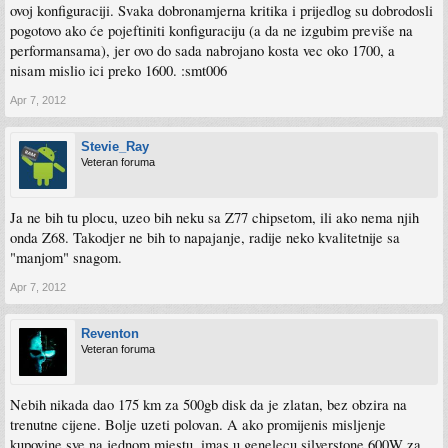
ovoj konfiguraciji. Svaka dobronamjerna kritika i prijedlog su dobrodosli
pogotovo ako će pojeftiniti konfiguraciju (a da ne izgubim previše na
performansama), jer ovo do sada nabrojano kosta vec oko 1700, a
nisam mislio ici preko 1600. :smt006
Apr 7, 2012
Stevie_Ray
Veteran foruma
Ja ne bih tu plocu, uzeo bih neku sa Z77 chipsetom, ili ako nema njih
onda Z68. Takodjer ne bih to napajanje, radije neko kvalitetnije sa
"manjom" snagom.
Apr 7, 2012
Reventon
Veteran foruma
Nebih nikada dao 175 km za 500gb disk da je zlatan, bez obzira na
trenutne cijene. Bolje uzeti polovan. A ako promijenis misljenje
kupovine sve na jednom mjestu, imas u genelecu silverstone 600W za