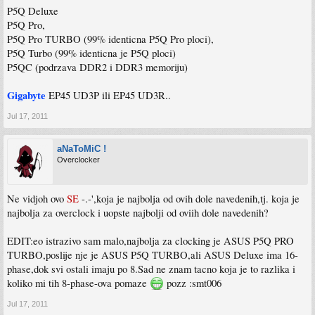
P5Q Deluxe
P5Q Pro,
P5Q Pro TURBO (99% identicna P5Q Pro ploci),
P5Q Turbo (99% identicna je P5Q ploci)
P5QC (podrzava DDR2 i DDR3 memoriju)
Gigabyte
EP45 UD3P ili EP45 UD3R..
Jul 17, 2011
aNaToMiC !
Overclocker
Ne vidjoh ovo
SE
-.-',koja je najbolja od ovih dole navedenih,tj. koja je
najbolja za overclock i uopste najbolji od oviih dole navedenih?
EDIT:eo istrazivo sam malo,najbolja za clocking je ASUS P5Q PRO
TURBO,poslije nje je ASUS P5Q TURBO,ali ASUS Deluxe ima 16-
phase,dok svi ostali imaju po 8.Sad ne znam tacno koja je to razlika i
koliko mi tih 8-phase-ova pomaze
pozz :smt006
Jul 17, 2011