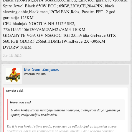
Spire Jewel Black 650W ECO; 650W,220V,CE,20+4PIN, black
sleeving cable,black case,12CM FAN,Rohs, Passive PFC. 2 god.
garancije-125KM
CPU hladnjak NOCTUA NH-U12P SE2,
775/1155/1156/1366/AM2/AM2+/AM3-110KM
GIGABYTE VGA GV-N56GOC-1GI 2.0;nVidia GeForce GTX
560;1GB GDDR5 256bit;HDMIx1WindForce 2X -395KM
DVDRW 30KM
Jun 13, 2012
Bio_Sam_Zmijanac
Veteran foruma
seketa said:
Reventon said:
U obje konfiguracije nevaljaju maticna i napojna, a obizirom da je i garancija
upitna, radije otidji u prodavnicu.
Da li je ova konfa i cijene uredu, posto sam se odlucio ipak za kupovinu u spec
prodavnici, dakle sve komponente na jednom mjestu, i da li je nesto potrebno