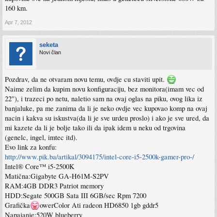
160 km.
Apr 7, 2012
seketa
Novi član
Pozdrav, da ne otvaram novu temu, ovdje cu staviti upit.
Naime zelim da kupim novu konfiguraciju, bez monitora(imam vec od
22''), i trazeci po netu, naletio sam na ovaj oglas na piku, ovog lika iz
banjaluke, pa me zanima da li je neko ovdje vec kupovao komp na ovaj
nacin i kakva su iskustva(da li je sve urdeu proslo) i ako je sve ured, da
mi kazete da li je bolje tako ili da ipak idem u neku od trgovina
(genelc, ingel, imtec itd).
Evo link za konfu:
http://www.pik.ba/artikal/3094175/intel-core-i5-2500k-gamer-pro-/
Intel® Core™ i5-2500K
Matična:Gigabyte GA-H61M-S2PV
RAM:4GB DDR3 Patriot memory
HDD:Segate 500GB Sata III 6GB/sec Rpm 7200
Grafička
owerColor Ati radeon HD6850 1gb gddr5
Napajanje:520W blueberry