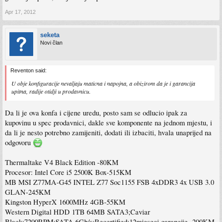
Apr 17, 2012
seketa
Novi član
Reventon said:
U obje konfiguracije nevaljaju maticna i napojna, a obizirom da je i garancija
upitna, radije otidji u prodavnicu.
Da li je ova konfa i cijene uredu, posto sam se odlucio ipak za
kupovinu u spec prodavnici, dakle sve komponente na jednom mjestu, i
da li je nesto potrebno zamijeniti, dodati ili izbaciti, hvala unaprijed na
odgovoru
Thermaltake V4 Black Edition -80KM
Procesor: Intel Core i5 2500K Box-515KM
MB MSI Z77MA-G45 INTEL Z77 Soc1155 FSB 4xDDR3 4x USB 3.0
GLAN-245KM
Kingston HyperX 1600MHz 4GB-55KM
Western Digital HDD 1TB 64MB SATA3;Caviar
Black;7200RPM;SATA 6Gb/s;Recertified;12mjeseci garancije -200KM