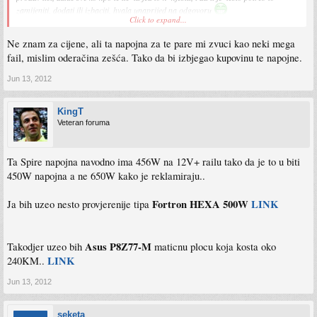
zamijeniti, dodati ili izbaciti, hvala unaprijed na odgovoru
Click to expand...
Thermaltake V4 Black Edition -80KM
Ne znam za cijene, ali ta napojna za te pare mi zvuci kao neki mega
Procesor: Intel Core i5 2500K Box-515KM
MB MSI Z77MA-G45 INTEL Z77 Soc1155 FSB 4xDDR3 4x USB 3.0 GLAN-
fail, mislim oderačina zešća. Tako da bi izbjegao kupovinu te napojne.
245KM
Kingston HyperX 1600MHz 4GB-55KM
Jun 13, 2012
Western Digital HDD 1TB 64MB SATA3;Caviar Black;7200RPM;SATA
6Gb/s;Recertified;12mjeseci garancije -200KM
Spire Jewel Black 650W ECO; 650W,220V,CE,20+4PIN, black sleeving cable,black
KingT
case,12CM FAN,Rohs, Passive PFC. 2 god. garancije-125KM
Veteran foruma
CPU hladnjak NOCTUA NH-U12P SE2, 775/1155/1156/1366/AM2/AM2+/AM3-
110KM
GIGABYTE VGA GV-N56GOC-1GI 2.0;nVidia GeForce GTX 560;1GB GDDR5
Ta Spire napojna navodno ima 456W na 12V+ railu tako da je to u biti
256bit;HDMIx1WindForce 2X -395KM
450W napojna a ne 650W kako je reklamiraju..
DVDRW 30KM
Fortron HEXA 500W
LINK
Ja bih uzeo nesto provjerenije tipa
Asus P8Z77-M
Takodjer uzeo bih
maticnu plocu koja kosta oko
LINK
240KM..
Jun 13, 2012
seketa