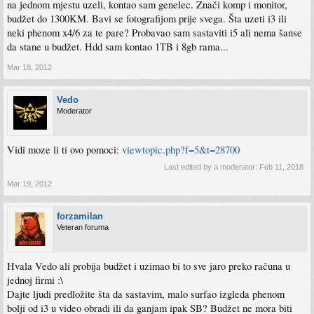
na jednom mjestu uzeli, kontao sam genelec. Znači komp i monitor,
budžet do 1300KM. Bavi se fotografijom prije svega. Šta uzeti i3 ili
neki phenom x4/6 za te pare? Probavao sam sastaviti i5 ali nema šanse
da stane u budžet. Hdd sam kontao 1TB i 8gb rama...
Mar 18, 2012
Vedo
Moderator
Vidi moze li ti ovo pomoci:
viewtopic.php?f=5&t=28700
Last edited by a moderator:
Feb 11, 2018
Mar 19, 2012
forzamilan
Veteran foruma
Hvala Vedo ali probija budžet i uzimao bi to sve jaro preko računa u
jednoj firmi :\
Dajte ljudi predložite šta da sastavim, malo surfao izgleda phenom
bolji od i3 u video obradi ili da ganjam ipak SB? Budžet ne mora biti