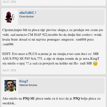
Jul 17, 2011
aNaToMiC !
Overclocker
Cijenim,kupio bih tu plocu nije previse skupa,a za prodaju ove cemo jos
vidit, sad narucio CM HAF 922,treablo bo da dodju fini cooler-i :wink:
hvala brate dosad si mi najvise pomogao :mrgreen: :smt004 pozz
:smt006
EDIT: Evo naso u PLUS-u,nema je na stanju,zvao sam doci ce: MB
ASUS P5Q SE P45 Sck.775, a nije ni skupa remda da je nova,KingT
sta mislis o njoj ??,a sad cu provjerit na koliko mi Hz- radi MB
Jul 17, 2011
KingT
Veteran foruma
P5Q SE
P5Q
Ako mislis na
plocu onda cu ti reci da je
bolja ploca za
overklok..