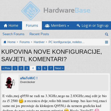
Home
Forums
Members
Log in or Sign up
Search Forums
Recent Posts
Home
Forums
Hardver
PC konfiguracije, notebook računari, servis
KUPOVINA NOVE KONFIGURACIJE,
SAVJETI, KOMENTARI?
< Prev
1
2
3
4
5
6
7
Next >
aNaToMiC !
Overclocker
E vidis,moj q9550 ne radi na 3.3GHz,nego na 2.83GHz,onaj edit je bio
za i5 2500
,u recenicu dvije,volio bih imati komp. bas kao tvoj,znaci
samo mi jos preostaje da klokujem Q9550,i da uzmem graficku kad
dodjem do para,ostalo ne moram mijenjat
,Hvala "kraljuT"