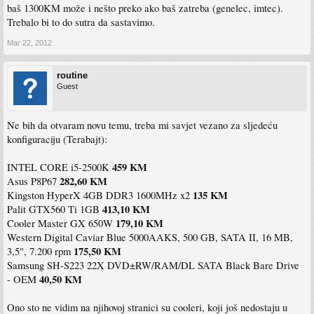
baš 1300KM može i nešto preko ako baš zatreba (genelec, imtec).
Trebalo bi to do sutra da sastavimo.
Mar 22, 2012
routine
Guest
Ne bih da otvaram novu temu, treba mi savjet vezano za sljedeću
konfiguraciju (Terabajt):
459 KM
INTEL CORE i5-2500K
282,60 KM
Asus P8P67
135 KM
Kingston HyperX 4GB DDR3 1600MHz x2
413,10 KM
Palit GTX560 Ti 1GB
179,10 KM
Cooler Master GX 650W
Western Digital Caviar Blue 5000AAKS, 500 GB, SATA II, 16 MB,
175,50 KM
3,5", 7.200 rpm
Samsung SH-S223 22X DVD±RW/RAM/DL SATA Black Bare Drive
40,50 KM
- OEM
Ono sto ne vidim na njihovoj stranici su cooleri, koji još nedostaju u