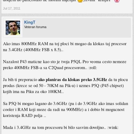
Jul 17, 2011
KingT
Veteran foruma
Ako imas 800MHz RAM na toj ploci bi mogao da klokas taj procesor
na 3.4GHz (400MHz FSB x 8.5)..
Nazalost P43 maticne kao sto je tvoja P5QL Pro veoma cesto nemoze
preko 400MHz FSB-a sa C2Quad procesorom.. :roll:
ako planiras da klokas preko 3.5GHz
Ja bih ti preporucio
da tu plocu
prodas (krece se od 50 - 70KM na Pik-u) i uzmes P5Q (P45 chipset)
kojih ima na Piku za oko 100KM..
Sa P5Q bi mogao lagano do 3.6GHz (pa i do 3.9GHz ako imas solidan
cooler i RAM koji moze da radi na 900MHz) a i dobio bi mogucnost
koristenja RAID polja ..
Mada i 3.4GHz na tom procesoru bi bilo sasvim dovoljno.. :wink: