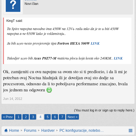
Novi član
KingT said:
Ta Spire napojna navodno ima 456W na 12V+ railu tako da je to u biti 450W
napojna a ne 650W kako je reklamiraju..
Ja bih uzeo nesto provjerenije tipa
Fortron HEXA 500W
LINK
Takodjer uzeo bih
Asus P8Z77-M
maticnu plocu koja kosta oko 240KM..
LINK
Ok, zamijeniti cu ovu napojnu sa ovom sto si ti predlozio, i da li mi je
potreban ovaj Noctua hladnjak ili je dovoljan ovaj sto dodje sa
procesorom, odnosno da li to poboljsava performanse znacajno, hvala
jos jednom na odgovoru
Jun 14, 2012
(You must log in or sign up to reply here.)
< Prev
1
2
3
4
5
6
7
Next >
Home
Forums
Hardver
PC konfiguracije, notebook računari, servis