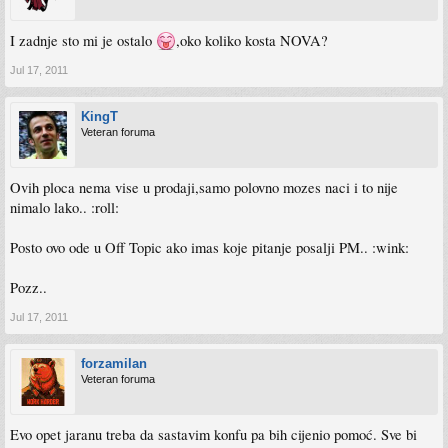
I zadnje sto mi je ostalo
,oko koliko kosta NOVA?
Jul 17, 2011
KingT
Veteran foruma
Ovih ploca nema vise u prodaji,samo polovno mozes naci i to nije
nimalo lako.. :roll:
Posto ovo ode u Off Topic ako imas koje pitanje posalji PM.. :wink:
Pozz..
Jul 17, 2011
forzamilan
Veteran foruma
Evo opet jaranu treba da sastavim konfu pa bih cijenio pomoć. Sve bi