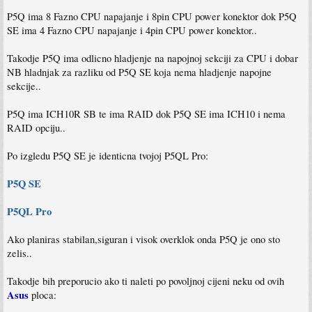
P5Q ima 8 Fazno CPU napajanje i 8pin CPU power konektor dok P5Q
SE ima 4 Fazno CPU napajanje i 4pin CPU power konektor..
Takodje P5Q ima odlicno hladjenje na napojnoj sekciji za CPU i dobar
NB hladnjak za razliku od P5Q SE koja nema hladjenje napojne
sekcije..
P5Q ima ICH10R SB te ima RAID dok P5Q SE ima ICH10 i nema
RAID opciju..
Po izgledu P5Q SE je identicna tvojoj P5QL Pro:
P5Q SE
P5QL Pro
Ako planiras stabilan,siguran i visok overklok onda P5Q je ono sto
zelis..
Takodje bih preporucio ako ti naleti po povoljnoj cijeni neku od ovih
Asus
ploca: