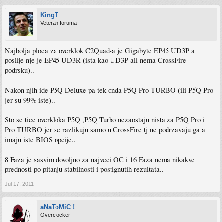
KingT
Veteran foruma
Najbolja ploca za overklok C2Quad-a je Gigabyte EP45 UD3P a
poslije nje je EP45 UD3R (ista kao UD3P ali nema CrossFire
podrsku)..
Nakon njih ide P5Q Deluxe pa tek onda P5Q Pro TURBO (ili P5Q Pro
jer su 99% iste)..
Sto se tice overkloka P5Q ,P5Q Turbo nezaostaju nista za P5Q Pro i
Pro TURBO jer se razlikuju samo u CrossFire tj ne podrzavaju ga a
imaju iste BIOS opcije..
8 Faza je sasvim dovoljno za najveci OC i 16 Faza nema nikakve
prednosti po pitanju stabilnosti i postignutih rezultata..
Jul 17, 2011
aNaToMiC !
Overclocker