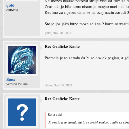
Ne mozes nikako potrosit struje vise od 2km za 
goldi
Znam da je bila tema nisam je mogao naci mislio 
Aktivista
Recimo za mjesec dana se na ovaj nacin zaradi 30
Sto je jos jako bitno moze se i sa 2 karte ostvar
goldi
,
Nov 18, 2014
Re: Graficke Karte
Premala je to zarada da bi se covjek peglao, a gd
Sena
Veteran foruma
Sena
,
Nov 18, 2014
Re: Graficke Karte
Sena said:
Premala je to zarada da bi se covjek peglao, a gdje su siln