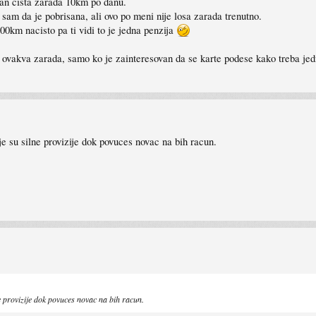
dan cista zarada 10km po danu.
sam da je pobrisana, ali ovo po meni nije losa zarada trenutno.
0km nacisto pa ti vidi to je jedna penzija
iti ovakva zarada, samo ko je zainteresovan da se karte podese kako treba j
je su silne provizije dok povuces novac na bih racun.
e provizije dok povuces novac na bih racun.