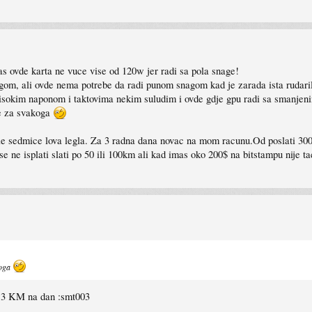
as ovde karta ne vuce vise od 120w jer radi sa pola snage!
m, ali ovde nema potrebe da radi punom snagom kad je zarada ista rudarila
visokim naponom i taktovima nekim suludim i ovde gdje gpu radi sa smanjen
je za svakoga
osle sedmice lova legla. Za 3 radna dana novac na mom racunu.Od poslati 30
 se ne isplati slati po 50 ili 100km ali kad imas oko 200$ na bitstampu nije t
koga
t 3 KM na dan :smt003