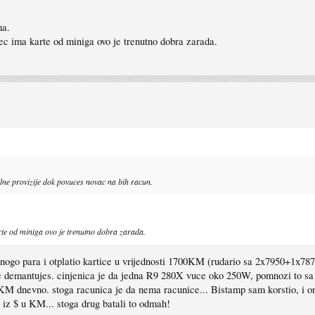
ma.
vec ima karte od miniga ovo je trenutno dobra zarada.
ilne provizije dok povuces novac na bih racun.
arte od miniga ovo je trenutno dobra zarada.
mnogo para i otplatio kartice u vrijednosti 1700KM (rudario sa 2x7950+1x78
e demantujes. cinjenica je da jedna R9 280X vuce oko 250W, pomnozi to sa 
,6KM dnevno. stoga racunica je da nema racunice... Bistamp sam korstio, i o
ju iz $ u KM... stoga drug batali to odmah!