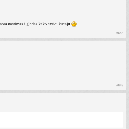
ednom nastimas i gledas kako evrici kucaju
#648
#649