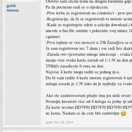
Otovrio sam slicnu temu na drugim forumina gdje s
goldi
Pa da pocnemo radi se o sljedecem:
Aktivista
-Prvo treba se registrovati na cointelect - prvo pr
-Registracija, da bi se registrovali to morate ucin
-Kada se registrujete odete u sekciju download i 
unesite u bat.file snimite i pokrenite svoj mine
cgminer.
-Prva isplata se vrsi navecer u 23h Zaradjiva se 
Ja sam registrovan vec 7 dana i sve radi bez ikak
-Zarada ovo vjerovatno mnoge interesuje : svaka k
manje-vise svaka karta zaradi od 1-1.5€ na dan p
250kh/s zaradicete 6 eura na dan.
Najvise 4 karte mogu raditi sa jednog ip-a.
Da bi vam radile 4 karte morate registrovati 4 nal
nalogu zarada je 1.5€ tako da je najbolje za sva
Ako ste zainteresovani pitajte ima jos neki stvar
Nemojte kreairati vise od 4 naloga sa jedne ip ad
Za karte recimo HD7850 HD7870 HD7950 HD7970 ili
ne kosta. Nadam se da cete biti zadovoljni
goldi
,
Nov 18, 2014