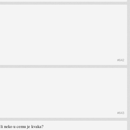
#642
#643
 li neko u cemu je kvaka?