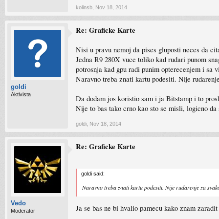
kolinsb
,
Nov 18, 2014
Re: Graficke Karte
Nisi u pravu nemoj da pises gluposti neces da cit
Jedna R9 280X vuce toliko kad rudari punom snago
potrosnja kad gpu radi punim opterecenjem i sa 
Naravno treba znati kartu podesiti. Nije rudaren
goldi
Aktivista
Da dodam jos koristio sam i ja Bitstamp i to pr
Nije to bas tako crno kao sto se misli, logicno da
goldi
,
Nov 18, 2014
Re: Graficke Karte
goldi said:
Naravno treba znati kartu podesiti. Nije rudarenje za sva
Vedo
Ja se bas ne bi hvalio pamecu kako znam zaradi
Moderator