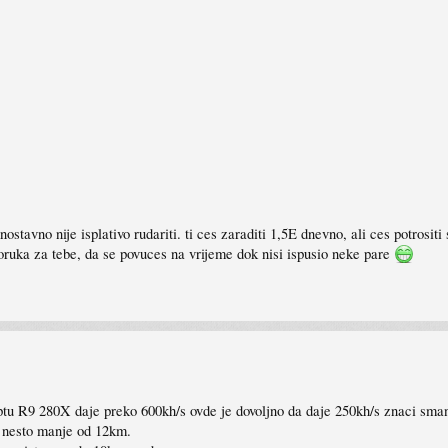
dnostavno nije isplativo rudariti. ti ces zaraditi 1,5E dnevno, ali ces potros
oruka za tebe, da se povuces na vrijeme dok nisi ispusio neke pare
tu R9 280X daje preko 600kh/s ovde je dovoljno da daje 250kh/s znaci smanji
je nesto manje od 12km.