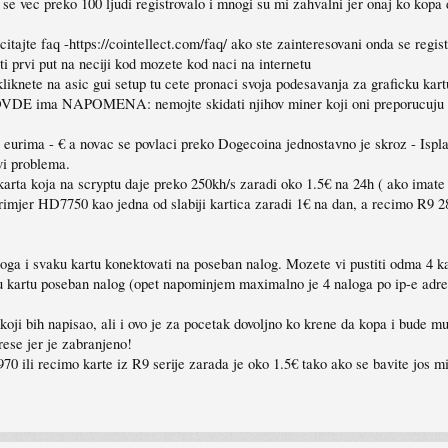
e vec preko 100 ljudi registrovalo i mnogi su mi zahvalni jer onaj ko kopa 
ocitajte faq -https://cointellect.com/faq/ ako ste zainteresovani onda se regist
iti prvi put na neciji kod mozete kod naci na internetu
kliknete na asic gui setup tu cete pronaci svoja podesavanja za graficku ka
r, OVDE ima NAPOMENA: nemojte skidati njihov miner koji oni preporucuju me
u eurima - € a novac se povlaci preko Dogecoina jednostavno je skroz - Ispl
vi problema.
arta koja na scryptu daje preko 250kh/s zaradi oko 1.5€ na 24h ( ako imate s
rimjer HD7750 kao jedna od slabiji kartica zaradi 1€ na dan, a recimo R9 2
oga i svaku kartu konektovati na poseban nalog. Mozete vi pustiti odma 4 kar
ku kartu poseban nalog (opet napominjem maximalno je 4 naloga po ip-e adre
i koji bih napisao, ali i ovo je za pocetak dovoljno ko krene da kopa i bude
rese jer je zabranjeno!
 recimo karte iz R9 serije zarada je oko 1.5€ tako ako se bavite jos mini