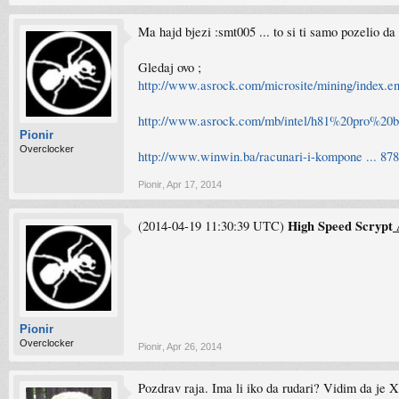
Ma hajd bjezi :smt005 ... to si ti samo pozelio da 
Gledaj ovo ;
http://www.asrock.com/microsite/mining/index.en
http://www.asrock.com/mb/intel/h81%20pro%20b
Pionir
Overclocker
http://www.winwin.ba/racunari-i-kompone ... 87
Pionir
,
Apr 17, 2014
High Speed Scrypt
(2014-04-19 11:30:39 UTC)
Pionir
Overclocker
Pionir
,
Apr 26, 2014
Pozdrav raja. Ima li iko da rudari? Vidim da je 