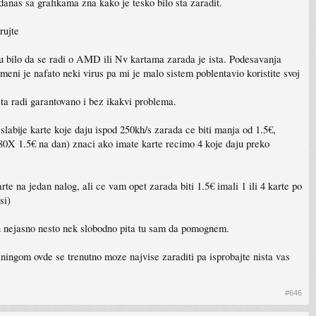
danas sa grafikama zna kako je tesko bilo sta zaradit.
rujte
rtu bilo da se radi o AMD ili Nv kartama zarada je ista. Podesavanja
ni je nafato neki virus pa mi je malo sistem poblentavio koristite svoj
ata radi garantovano i bez ikakvi problema.
labije karte koje daju ispod 250kh/s zarada ce biti manja od 1.5€,
80X 1.5€ na dan) znaci ako imate karte recimo 4 koje daju preko
te na jedan nalog, ali ce vam opet zarada biti 1.5€ imali 1 ili 4 karte po
si)
 mu nejasno nesto nek slobodno pita tu sam da pomognem.
ngom ovde se trenutno moze najvise zaraditi pa isprobajte nista vas
#646