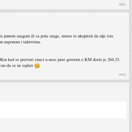
#651
 punom snagom ili sa pola snage, moras to ukapirati da nije ista
im naponom i taktovima.
0Km kad se pretvori znaci u nase pare govorim o KM doslo je 264,33.
acno da se ne isplati
#652