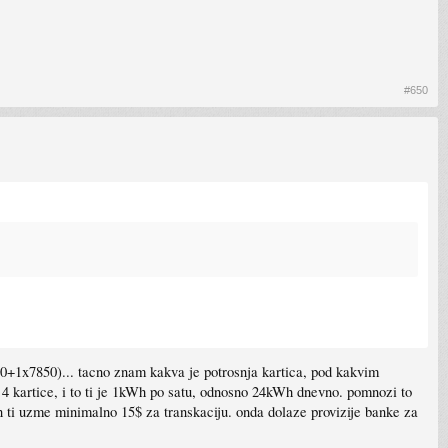
#650
70+1x7850)... tacno znam kakva je potrosnja kartica, pod kakvim
4 kartice, i to ti je 1kWh po satu, odnosno 24kWh dnevno. pomnozi to
n ti uzme minimalno 15$ za transkaciju. onda dolaze provizije banke za