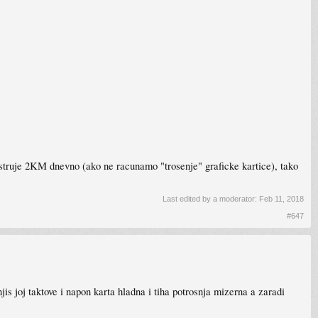
iti struje 2KM dnevno (ako ne racunamo "trosenje" graficke kartice), tako
Last edited by a moderator:
Feb 11, 2018
#647
s joj taktove i napon karta hladna i tiha potrosnja mizerna a zaradi