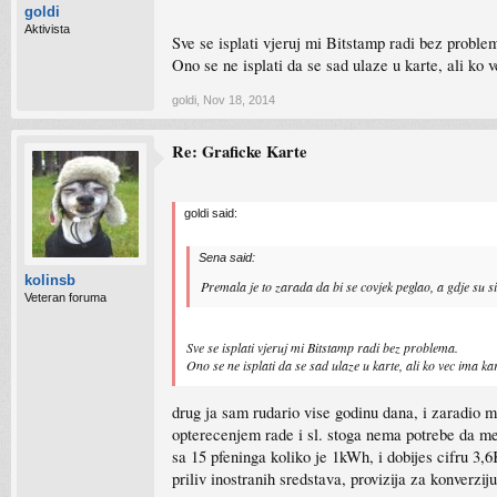
goldi
Aktivista
Sve se isplati vjeruj mi Bitstamp radi bez proble
Ono se ne isplati da se sad ulaze u karte, ali ko 
goldi
,
Nov 18, 2014
Re: Graficke Karte
goldi said:
Sena said:
kolinsb
Premala je to zarada da bi se covjek peglao, a gdje su s
Veteran foruma
Sve se isplati vjeruj mi Bitstamp radi bez problema.
Ono se ne isplati da se sad ulaze u karte, ali ko vec ima k
drug ja sam rudario vise godinu dana, i zaradio 
opterecenjem rade i sl. stoga nema potrebe da m
sa 15 pfeninga koliko je 1kWh, i dobijes cifru 3
priliv inostranih sredstava, provizija za konverzi