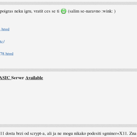
poigras neku igru, vratit ces se ti
(salim se-naravno :wink: )
.html
tc/
878.html
ASIC
Server
Available
X11 dosta brzi od scrypt-a, ali ja ne mogu nikako podesiti sgminer+X11. Zna