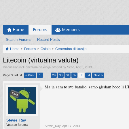
Home
Forums
Members
Search Forums
Recent Posts
Home
Forums
Ostalo
Generalna diskusija
Litecoin (virtualna valuta)
Discussion in '
Generalna diskusija
' started by
Sena
,
Apr 3, 2013
.
Page 33 of 34
< Prev
1
←
29
30
31
32
33
34
Next >
Ma ja sam to sve batalio, samo gledam hoce li L
Stevie_Ray
Veteran foruma
Stevie_Ray
,
Apr 17, 2014