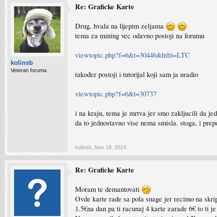
Re: Graficke Karte
Drug, hvala na lijepim zeljama
tema za mining vec odavno postoji na forumu
viewtopic.php?f=6&t=30446&hilit=LTC
kolinsb
Veteran foruma
također postoji i tutorijal koji sam ja uradio
viewtopic.php?f=6&t=30737
i na kraju, tema je mrtva jer smo zakljucili da je
da to jednostavno vise nema smisla. stoga, i prep
kolinsb
,
Nov 18, 2014
Re: Graficke Karte
Moram te demantovati
Ovde karte rade sa pola snage jer recimo na skrip
1.5€na dan pa ti racunaj 4 karte zarade 6€ to ti 