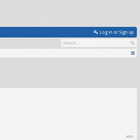
Log in or Sign up
#641