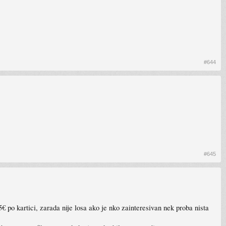
#644
#645
po kartici, zarada nije losa ako je nko zainteresivan nek proba nista