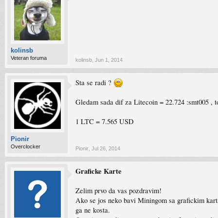
kolinsb
Veteran foruma
kolinsb
,
Jun 1, 2014
Sta se radi ?
Gledam sada dif za Litecoin = 22.724 :smt005 , 
1 LTC = 7.565 USD
Pionir
Overclocker
Pionir
,
Jul 26, 2014
Graficke Karte
Zelim prvo da vas pozdravim!
Ako se jos neko bavi Miningom sa grafickim karta
ga ne kosta.