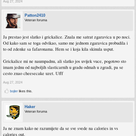
Aug 27, 2024
Patton2410
Veteran foruma
Ja prestao jest slatko i grickalice. Znala me satrat zgaravica u po noci.
Od kako sam se toga odvikao, samo me jednom zgaravica probudila i
to od zdenke sa fafaronama. Hem se i koja kila skinula usput.
Grickalice mi ne naumpadnu, ali slatko jos uvijek vuce, pogotovo sto
imam jednu od najboljih slasticarnih u gradu odmah u zgradi, pa se
cesto znao cheesecake uzet. Ufff
Aug 27, 2024
bojler
likes this.
Haker
Veteran foruma
Ja ne znam kako ne razumijete da se sve svede na calories in vs
calories out.