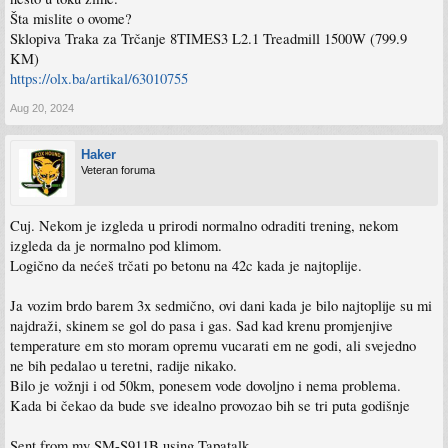
Šta mislite o ovome?
Sklopiva Traka za Trčanje 8TIMES3 L2.1 Treadmill 1500W (799.9
KM)
https://olx.ba/artikal/63010755
Aug 20, 2024
Haker
Veteran foruma
Cuj. Nekom je izgleda u prirodi normalno odraditi trening, nekom
izgleda da je normalno pod klimom.
Logično da nećeš trčati po betonu na 42c kada je najtoplije.
Ja vozim brdo barem 3x sedmično, ovi dani kada je bilo najtoplije su mi
najdraži, skinem se gol do pasa i gas. Sad kad krenu promjenjive
temperature em sto moram opremu vucarati em ne godi, ali svejedno
ne bih pedalao u teretni, radije nikako.
Bilo je vožnji i od 50km, ponesem vode dovoljno i nema problema.
Kada bi čekao da bude sve idealno provozao bih se tri puta godišnje
Sent from my SM-S911B using Tapatalk