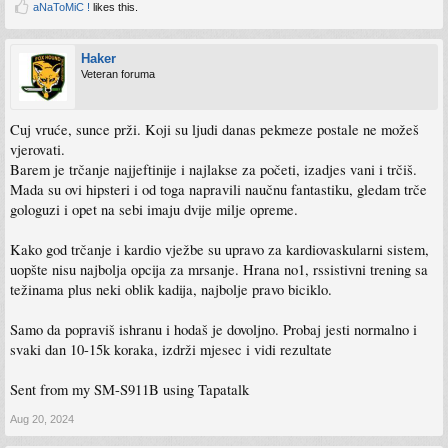
aNaToMiC !
likes this.
Haker
Veteran foruma
Cuj vruće, sunce prži. Koji su ljudi danas pekmeze postale ne možeš
vjerovati.
Barem je trčanje najjeftinije i najlakse za početi, izadjes vani i trčiš.
Mada su ovi hipsteri i od toga napravili naučnu fantastiku, gledam trče
gologuzi i opet na sebi imaju dvije milje opreme.
Kako god trčanje i kardio vježbe su upravo za kardiovaskularni sistem,
uopšte nisu najbolja opcija za mrsanje. Hrana no1, rssistivni trening sa
težinama plus neki oblik kadija, najbolje pravo biciklo.
Samo da popraviš ishranu i hodaš je dovoljno. Probaj jesti normalno i
svaki dan 10-15k koraka, izdrži mjesec i vidi rezultate
Sent from my SM-S911B using Tapatalk
Aug 20, 2024