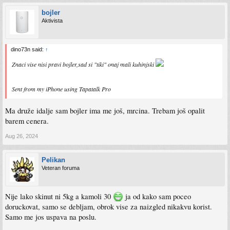
bojler
Aktivista
dino73n said:
↑
Znaci vise nisi pravi bojler,sad si "tiki" onaj mali kuhinjski
Sent from my iPhone using Tapatalk Pro
Ma druže idalje sam bojler ima me još, mrcina. Trebam još opalit
barem cenera.
Aug 26, 2024
Pelikan
Veteran foruma
Nije lako skinut ni 5kg a kamoli 30
ja od kako sam poceo
doruckovat, samo se debljam, obrok vise za naizgled nikakvu korist.
Samo me jos uspava na poslu.