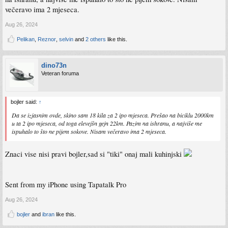
večeravo ima 2 mjeseca.
Aug 26, 2024
Pelikan
,
Reznor
,
selvin
and
2 others
like this.
dino73n
Veteran foruma
bojler said:
↑
Da se izjasnim ovde, skino sam 18 kila za 2 ipo mjeseca. Prešao na biciklu 2000km
u ta 2 ipo mjeseca, od toga elevejšn gejn 22km. Pazim na ishranu, a najviše me
ispuhalo to što ne pijem sokove. Nisam večeravo ima 2 mjeseca.
Znaci vise nisi pravi bojler,sad si "tiki" onaj mali kuhinjski
Sent from my iPhone using Tapatalk Pro
Aug 26, 2024
bojler
and
ibran
like this.