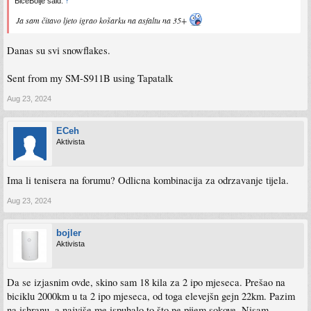
BiceBolje said:
↑
Ja sam čitavo ljeto igrao košarku na asfaltu na 35+
Danas su svi snowflakes.
Sent from my SM-S911B using Tapatalk
Aug 23, 2024
ECeh
Aktivista
Ima li tenisera na forumu? Odlicna kombinacija za odrzavanje tijela.
Aug 23, 2024
bojler
Aktivista
Da se izjasnim ovde, skino sam 18 kila za 2 ipo mjeseca. Prešao na
biciklu 2000km u ta 2 ipo mjeseca, od toga elevejšn gejn 22km. Pazim
na ishranu, a najviše me ispuhalo to što ne pijem sokove. Nisam