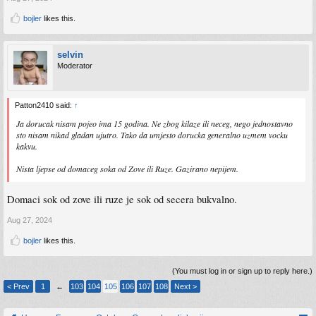
bojler
likes this.
selvin
Moderator
Patton2410 said:
↑
Ja dorucak nisam pojeo ima 15 godina. Ne zbog kilaze ili neceg, nego jednostavno
sto nisam nikad gladan ujutro. Tako da umjesto dorucka generalno uzmem vocku
kakvu.
Nista ljepse od domaceg soka od Zove ili Ruze. Gazirano nepijem.
Domaci sok od zove ili ruze je sok od secera bukvalno.
Aug 27, 2024
bojler
likes this.
(You must log in or sign up to reply here.)
< Prev
1
←
103
104
105
106
107
108
Next >