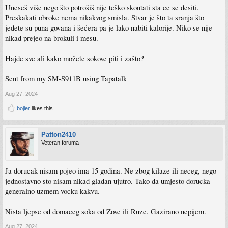
Uneseš više nego što potrošiš nije teško skontati sta ce se desiti.
Preskakati obroke nema nikakvog smisla. Stvar je što ta sranja što
jedete su puna govana i šećera pa je lako nabiti kalorije. Niko se nije
nikad prejeo na brokuli i mesu.
Hajde sve ali kako možete sokove piti i zašto?
Sent from my SM-S911B using Tapatalk
Aug 27, 2024
bojler
likes this.
Patton2410
Veteran foruma
Ja dorucak nisam pojeo ima 15 godina. Ne zbog kilaze ili neceg, nego
jednostavno sto nisam nikad gladan ujutro. Tako da umjesto dorucka
generalno uzmem vocku kakvu.
Nista ljepse od domaceg soka od Zove ili Ruze. Gazirano nepijem.
Aug 27, 2024