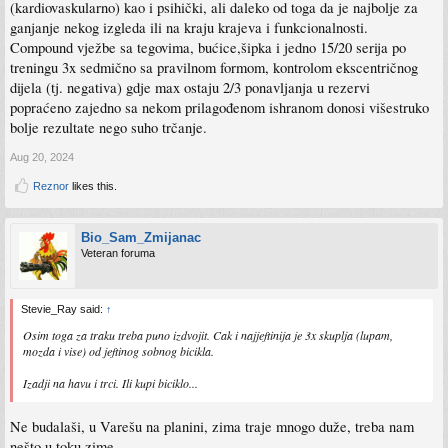
(kardiovaskularno) kao i psihički, ali daleko od toga da je najbolje za
ganjanje nekog izgleda ili na kraju krajeva i funkcionalnosti.
Compound vježbe sa tegovima, bućice,šipka i jedno 15/20 serija po
treningu 3x sedmično sa pravilnom formom, kontrolom ekscentričnog
dijela (tj. negativa) gdje max ostaju 2/3 ponavljanja u rezervi
popraćeno zajedno sa nekom prilagođenom ishranom donosi višestruko
bolje rezultate nego suho trčanje.
Aug 20, 2024
Reznor
likes this.
Bio_Sam_Zmijanac
Veteran foruma
Stevie_Ray said:
↑
Osim toga za traku treba puno izdvojit. Cak i najjeftinija je 3x skuplja (lupam,
mozda i vise) od jeftinog sobnog bicikla.
Izadji na havu i trci. Ili kupi biciklo...
Ne budalaši, u Varešu na planini, zima traje mnogo duže, treba nam
nešto u toku zime.