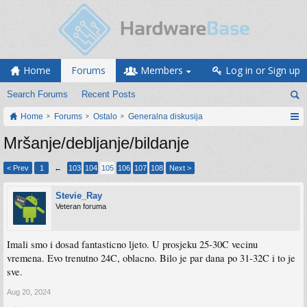
Home
Forums
Members
Log in or Sign up
Search Forums
Recent Posts
Home
Forums
Ostalo
Generalna diskusija
Mršanje/debljanje/bildanje
< Prev
1
←
103
104
105
106
107
108
Next >
Stevie_Ray
Veteran foruma
Imali smo i dosad fantasticno ljeto. U prosjeku 25-30C vecinu
vremena. Evo trenutno 24C, oblacno. Bilo je par dana po 31-32C i to je
sve.
Aug 20, 2024