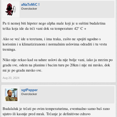
aNaToMiC !
Overclocker
Pa ti nemoj biti hipster nego alpha male koji je u suštini budaletina
teška koja ide da trči vani dok su temperature 42° C +
Ako se već ide u teretanu, i ima traka, zašto ne spojiti ugodno s
korisnim i u klimatiziranom i normalnim uslovima odraditi i tu vrstu
treninga.
Niko nije rekao kad su udure uslovi da nije bolje vani, iako ja mrzim po
gradu sve, odem na planinu i bacim turu po 20km i nije mi mrsko, dok
mi je po gradu mrsko sve.
Aug 20, 2024
sgtPepper
Overclocker
Budalaluk je trčati po ovim temperaturima, eventualno samo baš rano
ujutro ili kasnije pred mrak. Trčanje je definitivno zdravo