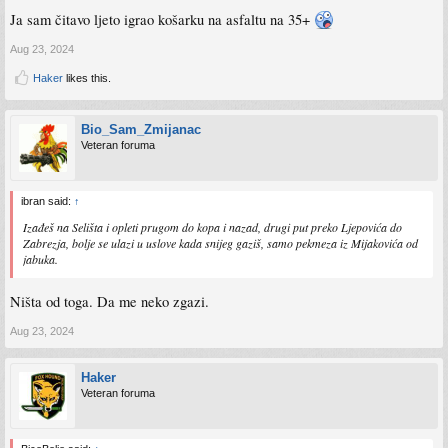
Ja sam čitavo ljeto igrao košarku na asfaltu na 35+
Aug 23, 2024
Haker
likes this.
Bio_Sam_Zmijanac
Veteran foruma
ibran said:
↑
Izađeš na Selišta i opleti prugom do kopa i nazad, drugi put preko Ljepovića do
Zabrezja, bolje se ulazi u uslove kada snijeg gaziš, samo pekmeza iz Mijakovića od
jabuka.
Ništa od toga. Da me neko zgazi.
Aug 23, 2024
Haker
Veteran foruma