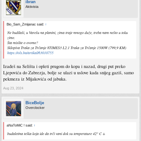
ibran
Aktivista
Bio_Sam_Zmijanac said:
↑
Ne budilaši, u Varešu na planini, zima traje mnogo duže, treba nam nešto u toku
zime.
Šta mislite o ovome?
Sklopiva Traka za Trčanje 8TIMES3 L2.1 Traka za Trčanje 1500W (799,9 KM)
https://olx.ba/artikal/63010755
Izađeš na Selišta i opleti prugom do kopa i nazad, drugi put preko
Ljepovića do Zabrezja, bolje se ulazi u uslove kada snijeg gaziš, samo
pekmeza iz Mijakovića od jabuka.
Aug 23, 2024
BiceBolje
Overclocker
aNaToMiC ! said:
↑
budaletina teška koja ide da trči vani dok su temperature 42° C +