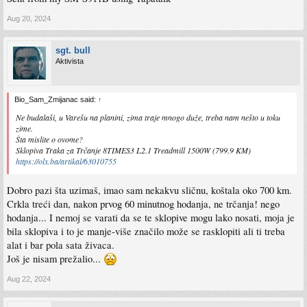
Aug 20, 2024
sgt. bull
Aktivista
Bio_Sam_Zmijanac said:
↑
Ne budalaši, u Varešu na planini, zima traje mnogo duže, treba nam nešto u toku
zime.
Šta mislite o ovome?
Sklopiva Traka za Trčanje 8TIMES3 L2.1 Treadmill 1500W (799.9 KM)
https://olx.ba/artikal/63010755
Dobro pazi šta uzimaš, imao sam nekakvu sličnu, koštala oko 700 km.
Crkla treći dan, nakon prvog 60 minutnog hodanja, ne trčanja! nego
hodanja... I nemoj se varati da se te sklopive mogu lako nosati, moja je
bila sklopiva i to je manje-više značilo može se rasklopiti ali ti treba
alat i bar pola sata živaca.
Još je nisam prežalio...
Aug 22, 2024