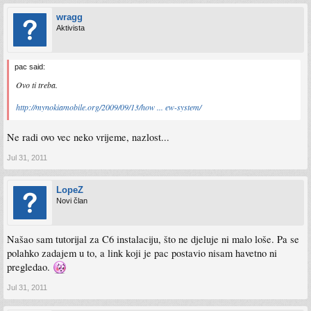
wragg
Aktivista
pac said:
Ovo ti treba.
http://mynokiamobile.org/2009/09/13/how ... ew-system/
Ne radi ovo vec neko vrijeme, nazlost...
Jul 31, 2011
LopeZ
Novi član
Našao sam tutorijal za C6 instalaciju, što ne djeluje ni malo loše. Pa se
polahko zadajem u to, a link koji je pac postavio nisam havetno ni
pregledao.
Jul 31, 2011