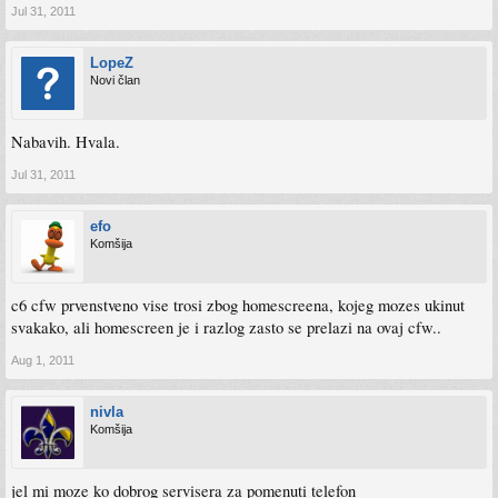
Jul 31, 2011
LopeZ
Novi član
Nabavih. Hvala.
Jul 31, 2011
efo
Komšija
c6 cfw prvenstveno vise trosi zbog homescreena, kojeg mozes ukinut
svakako, ali homescreen je i razlog zasto se prelazi na ovaj cfw..
Aug 1, 2011
nivla
Komšija
jel mi moze ko dobrog servisera za pomenuti telefon