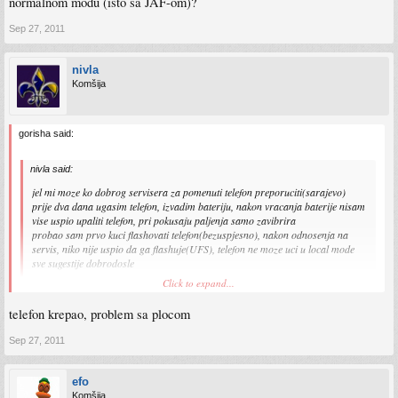
normalnom modu (isto sa JAF-om)?
Sep 27, 2011
nivla
Komšija
gorisha said:
nivla said:
jel mi moze ko dobrog servisera za pomenuti telefon preporuciti(sarajevo)
prije dva dana ugasim telefon, izvadim bateriju, nakon vracanja baterije nisam
vise uspio upaliti telefon, pri pokusaju paljenja samo zavibrira
probao sam prvo kuci flashovati telefon(bezuspjesno), nakon odnosenja na
servis, niko nije uspio da ga flashuje(UFS), telefon ne moze uci u local mode
sve sugestije dobrodosle
Click to expand...
kako si ga flešovao.? varijanta "dead phone" sa JAF-om ili fleš sa u normalnom
modu (isto sa JAF-om)?
telefon krepao, problem sa plocom
Sep 27, 2011
efo
Komšija