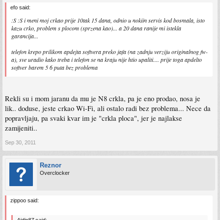
efo said:
:S :S i meni moj crkao prije 10tak 15 dana, odnio u nokiin servis kod bosmala, isto
kazu crko, problem s plocom (sprzena kao)... a 20 dana ranije mi istekla
garancija...
telefon krepo prilikom apdejta softvera preko jafa (na zadnju verziju originalnog fw-
a), sve uradio kako treba i telefon se na kraju nije htio upaliti.... prije toga apdelto
softver barem 5 6 puta bez problema
Rekli su i mom jaranu da mu je N8 crkla, pa je eno prodao, nosa je
lik.. doduse, jeste crkao Wi-Fi, ali ostalo radi bez problema... Nece da
popravljaju, pa svaki kvar im je "crkla ploca", jer je najlakse
zamijeniti..
Sep 30, 2011
Reznor
Overclocker
zippoo said:
Ajdin87 said: