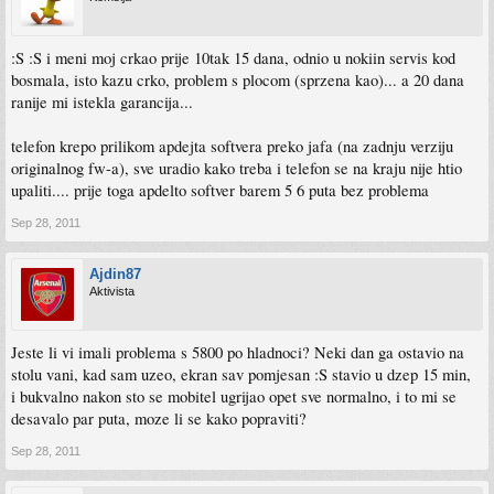
:S :S i meni moj crkao prije 10tak 15 dana, odnio u nokiin servis kod
bosmala, isto kazu crko, problem s plocom (sprzena kao)... a 20 dana
ranije mi istekla garancija...
telefon krepo prilikom apdejta softvera preko jafa (na zadnju verziju
originalnog fw-a), sve uradio kako treba i telefon se na kraju nije htio
upaliti.... prije toga apdelto softver barem 5 6 puta bez problema
Sep 28, 2011
Ajdin87
Aktivista
Jeste li vi imali problema s 5800 po hladnoci? Neki dan ga ostavio na
stolu vani, kad sam uzeo, ekran sav pomjesan :S stavio u dzep 15 min,
i bukvalno nakon sto se mobitel ugrijao opet sve normalno, i to mi se
desavalo par puta, moze li se kako popraviti?
Sep 28, 2011