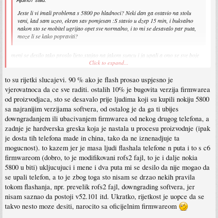
Jeste li vi imali problema s 5800 po hladnoci? Neki dan ga ostavio na stolu
vani, kad sam uzeo, ekran sav pomjesan :S stavio u dzep 15 min, i bukvalno
nakon sto se mobitel ugrijao opet sve normalno, i to mi se desavalo par puta,
moze li se kako popraviti?
meni se desilo tako proslo ljeto,stajao na jakom suncu i ja upali a ono se sve boje
Click to expand...
pomijesale,crveno zelen je bio
cim se "ohladio",vratio se u normalu a posljedica nikakvih nije bilo
to su rijetki slucajevi. 90 % ako je flash prosao uspjesno je
btw.vidim da su neki sprzili telefone radeci update firmware-a,ja sam to do sada
vjerovatnoca da ce sve raditi. ostalih 10% je bugovita verzija firmwarea
radio jedno 5 puta i sreca nije mu nista,mada necu vise nepotrebno raditi,nisam ni
od proizvodjaca, sto se desavalo prije ljudima koji su kupili nokiju 5800
znao da se tako moRe unistiti telefon
sa najranijim verzijama softvera, od ostalog je da ga ti ubijes
downgradanjem ili ubacivanjem firmwarea od nekog drugog telefona, a
zadnje je hardverska greska koja je nastala u procesu proizvodnje (ipak
je dosta tih telefona made in china, tako da ne iznenadjuje ta
mogucnost). to kazem jer je masa ljudi flashala telefone n puta i to s c6
firmwareom (dobro, to je modifikovani rofs2 fajl, to je i dalje nokia
5800 u biti) ukljucujuci i mene i dva puta mi se desilo da nije mogao da
se upali telefon, a to je zbog toga sto nisam se drzao nekih pravila
tokom flashanja, npr. prevelik rofs2 fajl, downgrading softvera, jer
nisam saznao da postoji v52.101 itd. Ukratko, rijetkost je uopce da se
takvo nesto moze desiti, narocito sa oficijelnim firmwareom