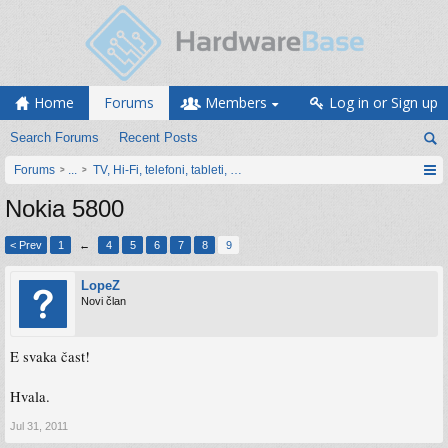
Home
Forums
Members
Log in or Sign up
Search Forums
Recent Posts
Forums
...
TV, Hi-Fi, telefoni, tableti, satovi, IoT oprema
Nokia 5800
< Prev
1
←
4
5
6
7
8
9
LopeZ
Novi član
E svaka čast!
Hvala.
Jul 31, 2011