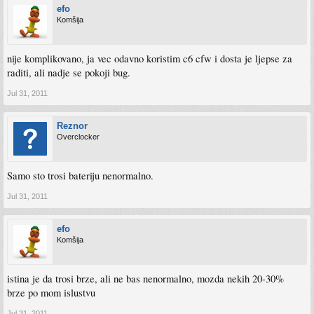
efo
Komšija
nije komplikovano, ja vec odavno koristim c6 cfw i dosta je ljepse za
raditi, ali nadje se pokoji bug.
Jul 31, 2011
Reznor
Overclocker
Samo sto trosi bateriju nenormalno.
Jul 31, 2011
efo
Komšija
istina je da trosi brze, ali ne bas nenormalno, mozda nekih 20-30%
brze po mom islustvu
Jul 31, 2011