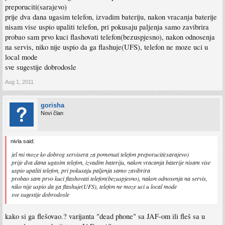
preporuciti(sarajevo)
prije dva dana ugasim telefon, izvadim bateriju, nakon vracanja baterije
nisam vise uspio upaliti telefon, pri pokusaju paljenja samo zavibrira
probao sam prvo kuci flashovati telefon(bezuspjesno), nakon odnosenja
na servis, niko nije uspio da ga flashuje(UFS), telefon ne moze uci u
local mode
sve sugestije dobrodosle
Aug 1, 2011
gorisha
Novi član
nivla said:
jel mi moze ko dobrog servisera za pomenuti telefon preporuciti(sarajevo)
prije dva dana ugasim telefon, izvadim bateriju, nakon vracanja baterije nisam vise
uspio upaliti telefon, pri pokusaju paljenja samo zavibrira
probao sam prvo kuci flashovati telefon(bezuspjesno), nakon odnosenja na servis,
niko nije uspio da ga flashuje(UFS), telefon ne moze uci u local mode
sve sugestije dobrodosle
kako si ga flešovao.? varijanta "dead phone" sa JAF-om ili fleš sa u