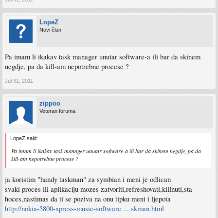
LopeZ
Novi član
Pa imam li ikakav task manager unutar software-a ili bar da skinem
negdje, pa da kill-am nepotrebne procese ?
Jul 31, 2011
zippoo
Veteran foruma
LopeZ said:
Pa imam li ikakav task manager unutar software-a ili bar da skinem negdje, pa da
kill-am nepotrebne procese ?
ja koristim "handy taskman" za symbian i meni je odlican
svaki proces ili aplikaciju mozes zatvoriti,refreshovati,killnuti,sta
hoces,nastimas da ti se poziva na onu tipku meni i ljepota
http://nokia-5800-xpress-music-software ... skman.html