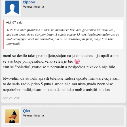
zippoo
Veteran foruma
Ajdin87 said:
Jeste li vi imali problema s 5800 po hladnoci? Neki dan ga ostavio na stolu vani,
kad sam uzeo, ekran sav pomjesan :S stavio u dzep 15 min, i bukvalno nakon sto se
mobitel ugrijao opet sve normalno, i to mi se desavalo par puta, moze li se kako
popraviti?
meni se desilo tako proslo ljeto,stajao na jakom suncu i ja upali a ono
se sve boje pomijesale,crveno zelen je bio
cim se "ohladio",vratio se u normalu a posljedica nikakvih nije bilo
btw.vidim da su neki sprzili telefone radeci update firmware-a,ja sam
to do sada radio jedno 5 puta i sreca nije mu nista,mada necu vise
nepotrebno raditi,nisam ni znao da se tako moRe unistiti telefon
Sep 28, 2011
Qler
Veteran foruma