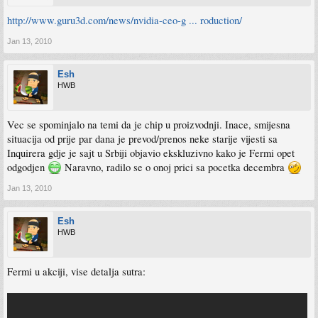
http://www.guru3d.com/news/nvidia-ceo-g ... roduction/
Jan 13, 2010
Esh
HWB
Vec se spominjalo na temi da je chip u proizvodnji. Inace, smijesna
situacija od prije par dana je prevod/prenos neke starije vijesti sa
Inquirera gdje je sajt u Srbiji objavio ekskluzivno kako je Fermi opet
odgodjen
Naravno, radilo se o onoj prici sa pocetka decembra
Jan 13, 2010
Esh
HWB
Fermi u akciji, vise detalja sutra: