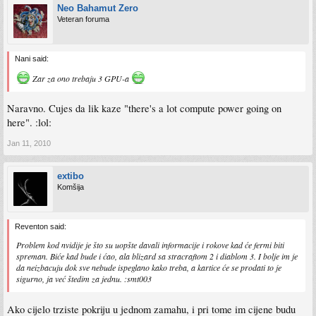
Neo Bahamut Zero
Veteran foruma
Nani said:
Zar za ono trebaju 3 GPU-a
Naravno. Cujes da lik kaze "there's a lot compute power going on
here". :lol:
Jan 11, 2010
extibo
Komšija
Reventon said:
Problem kod nvidije je što su uopšte davali informacije i rokove kad će fermi biti
spreman. Biće kad bude i ćao, ala blizard sa stracraftom 2 i diablom 3. I bolje im je
da neizbacuju dok sve nebude ispeglano kako treba, a kartice će se prodati to je
sigurno, ja već štedim za jednu. :smt003
Ako cijelo trziste pokriju u jednom zamahu, i pri tome im cijene budu