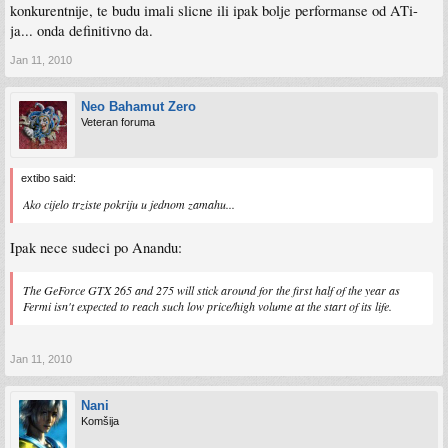
konkurentnije, te budu imali slicne ili ipak bolje performanse od ATi-
ja... onda definitivno da.
Jan 11, 2010
Neo Bahamut Zero
Veteran foruma
extibo said:
Ako cijelo trziste pokriju u jednom zamahu...
Ipak nece sudeci po Anandu:
The GeForce GTX 265 and 275 will stick around for the first half of the year as
Fermi isn't expected to reach such low price/high volume at the start of its life.
Jan 11, 2010
Nani
Komšija