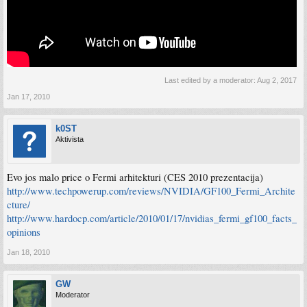
Last edited by a moderator:
Aug 2, 2017
Jan 17, 2010
k0ST
Aktivista
Evo jos malo price o Fermi arhitekturi (CES 2010 prezentacija)
http://www.techpowerup.com/reviews/NVIDIA/GF100_Fermi_Archite
cture/
http://www.hardocp.com/article/2010/01/17/nvidias_fermi_gf100_facts_
opinions
Jan 18, 2010
GW
Moderator