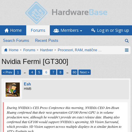
Home
Forums
Members
Log in or Sign up
Search Forums
Recent Posts
Home
Forums
Hardver
Procesori, RAM, matične ploče i grafičke karti
Nvidia Fermi [GT300]
< Prev
1
←
4
5
6
7
8
→
60
Next >
Esh
HWB
During NVIDIA's CES Press Conference this morning, NVIDIA CEO Jen-Hsun
Huang confirmed that their next-generation GF100 Fermi GPU is in volume
production now, although he wouldn't provide an exact release date. Huang also
confirmed that GF100 would support NVIDIA's upcoming 3D Vision Surround,
which provides 3D Vision support across multiple displays in a similar fashion to
ATI's Eyefinity tech.