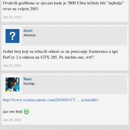
Ovakvih grafikona se sjecam kada je 5800 Ultra trebala biti "najbolja"
stvar na svijetu 2003.
Jan 19, 2010
dzeri
Aktivista
Jedini broj koji su izbacili odnosi se na povecanje frameratea u igri
FarCry 2 u odnosu na GTX 285. Pa mislim ono, wtf?
Jan 19, 2010
Nani
Komšija
http://www.semiaccurate.com/2010/01/17/ ... acturable/
jao ovo boli
Jan 19, 2010