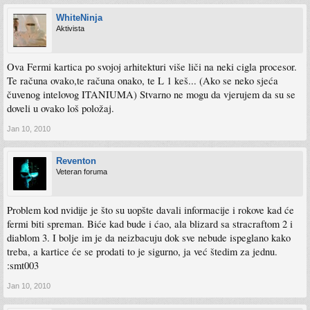
WhiteNinja
Aktivista
Ova Fermi kartica po svojoj arhitekturi više liči na neki cigla procesor.
Te računa ovako,te računa onako, te L 1 keš... (Ako se neko sjeća
čuvenog intelovog ITANIUMA) Stvarno ne mogu da vjerujem da su se
doveli u ovako loš položaj.
Jan 10, 2010
Reventon
Veteran foruma
Problem kod nvidije je što su uopšte davali informacije i rokove kad će
fermi biti spreman. Biće kad bude i ćao, ala blizard sa stracraftom 2 i
diablom 3. I bolje im je da neizbacuju dok sve nebude ispeglano kako
treba, a kartice će se prodati to je sigurno, ja već štedim za jednu.
:smt003
Jan 10, 2010