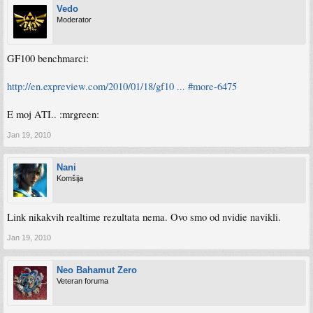
Vedo
Moderator
GF100 benchmarci:
http://en.expreview.com/2010/01/18/gf10 ... #more-6475
E moj ATI.. :mrgreen:
Jan 19, 2010
Nani
Komšija
Link nikakvih realtime rezultata nema. Ovo smo od nvidie navikli.
Jan 19, 2010
Neo Bahamut Zero
Veteran foruma