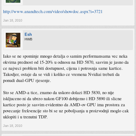
http://www.anandtech.com/video/showdoc.aspx?i=3721
Jan 18, 2010
Esh
HWB
Iako se ne spominje mnogo detalja o samim performansama vec neka
okvirna prednost od 15-20% u odnosu na HD 5870, sasvim je jasno da
ce najveci problem biti dostupnost, cijena i potrosnja same kartice.
Takodjer, ostaje da se vidi i koliko ce vremena Nvidiai trebati da
ponudi dual-GPU rjesenje.
Sto se AMD-a tice, znamo da uskoro dolazi HD 5830, no nije
iskljuceno ni da ubrzo nakon GF100 dobijemo i HD 5890 ili slicne
kartice posto je sasvim evidentno da AMD-ov GPU ima prostora za
povecanje frekvencije sto bi se uz poboljsanja u proizvodnji moglo cak
uklopiti i u trenutni TDP.
Jan 18, 2010