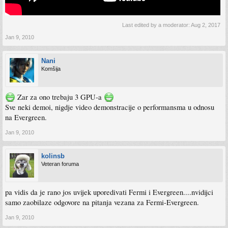
Last edited by a moderator:
Aug 2, 2017
Jan 9, 2010
Nani
Komšija
Zar za ono trebaju 3 GPU-a
Sve neki demoi, nigdje video demonstracije o performansma u odnosu
na Evergreen.
Jan 9, 2010
kolinsb
Veteran foruma
pa vidis da je rano jos uvijek uporedivati Fermi i Evergreen....nvidijci
samo zaobilaze odgovore na pitanja vezana za Fermi-Evergreen.
Jan 9, 2010