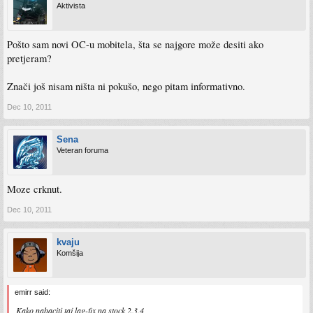
Aktivista
Pošto sam novi OC-u mobitela, šta se najgore može desiti ako
pretjeram?
Znači još nisam ništa ni pokušo, nego pitam informativno.
Dec 10, 2011
Sena
Veteran foruma
Moze crknut.
Dec 10, 2011
kvaju
Komšija
emirr said:
Kako nabaciti taj lag-fix na stock 2.3.4