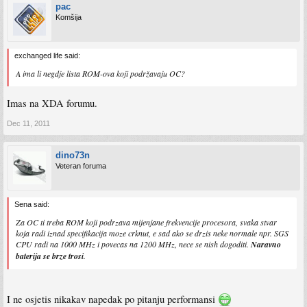
pac
Komšija
exchanged life said:
A ima li negdje lista ROM-ova koji podržavaju OC?
Imas na XDA forumu.
Dec 11, 2011
dino73n
Veteran foruma
Sena said:
Za OC ti treba ROM koji podrzava mijenjane frekvencije procesora, svaka stvar
koja radi iznad specifikacija moze crknut, e sad ako se drzis neke normale npr. SGS
CPU radi na 1000 MHz i povecas na 1200 MHz, nece se nish dogoditi.
Naravno
baterija se brze trosi
.
I ne osjetis nikakav napedak po pitanju performansi