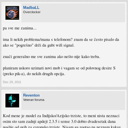
MadbaLL
Overclocker
pa sve me zanima...
ima li nekih problema/mana s telefonom? znam da se često pisalo da
ako se "pogrešno" drži da gubi wifi signal.
znači generalno me sve zanima ako nešto nije kako treba.
planiram uskoro uzimati novi mob i vagam se od polovnog desire S
(preko pik-a), do nekih drugih opcija.
Dec 29, 2011
Reventon
Veteran foruma
Kod mene je model za Indijsko/Azijsko trziste, to meni nista neznaci
osim sto sam zadnji apdejt 2.3.5 i sense 3.0 dobio dvadesetak dana
poslije od ovih za evropsko trziste. Nisam ga rootao pa neznam kakav