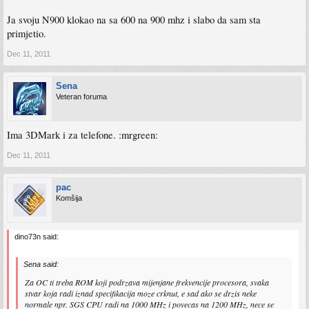
Ja svoju N900 klokao na sa 600 na 900 mhz i slabo da sam sta
primjetio.
Dec 11, 2011
Sena
Veteran foruma
Ima 3DMark i za telefone. :mrgreen:
Dec 11, 2011
pac
Komšija
dino73n said:
Sena said:
Za OC ti treba ROM koji podrzava mijenjane frekvencije procesora, svaka
stvar koja radi iznad specifikacija moze crknut, e sad ako se drzis neke
normale npr. SGS CPU radi na 1000 MHz i povecas na 1200 MHz, nece se