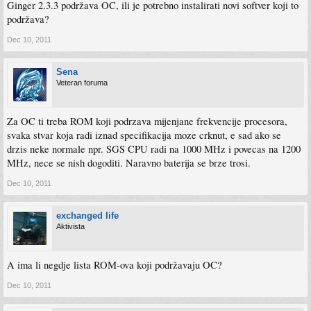
Ginger 2.3.3 podržava OC, ili je potrebno instalirati novi softver koji to
podržava?
Dec 10, 2011
Sena
Veteran foruma
Za OC ti treba ROM koji podrzava mijenjane frekvencije procesora,
svaka stvar koja radi iznad specifikacija moze crknut, e sad ako se
drzis neke normale npr. SGS CPU radi na 1000 MHz i povecas na 1200
MHz, nece se nish dogoditi. Naravno baterija se brze trosi.
Dec 10, 2011
exchanged life
Aktivista
A ima li negdje lista ROM-ova koji podržavaju OC?
Dec 10, 2011