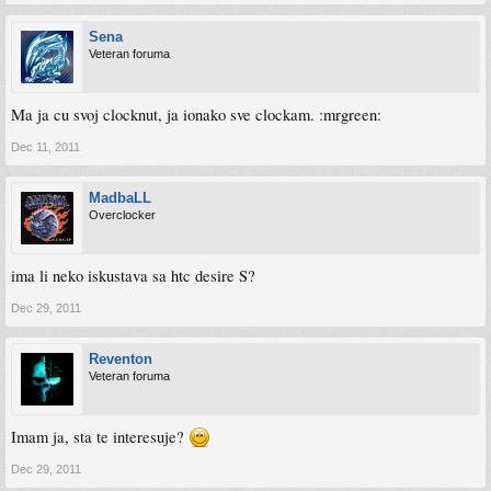
Sena
Veteran foruma
Ma ja cu svoj clocknut, ja ionako sve clockam. :mrgreen:
Dec 11, 2011
MadbaLL
Overclocker
ima li neko iskustava sa htc desire S?
Dec 29, 2011
Reventon
Veteran foruma
Imam ja, sta te interesuje?
Dec 29, 2011