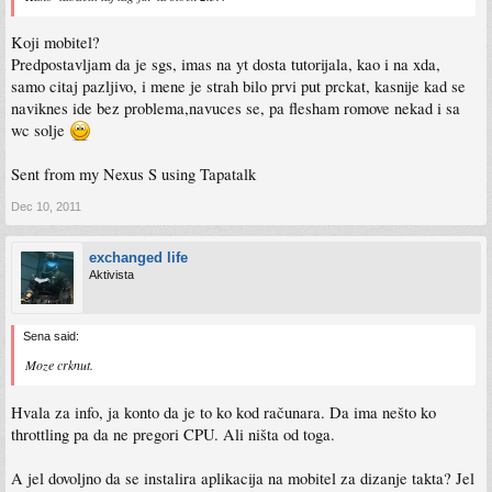
Koji mobitel?
Predpostavljam da je sgs, imas na yt dosta tutorijala, kao i na xda,
samo citaj pazljivo, i mene je strah bilo prvi put prckat, kasnije kad se
naviknes ide bez problema,navuces se, pa flesham romove nekad i sa
wc solje
Sent from my Nexus S using Tapatalk
Dec 10, 2011
exchanged life
Aktivista
Sena said:
Moze crknut.
Hvala za info, ja konto da je to ko kod računara. Da ima nešto ko
throttling pa da ne pregori CPU. Ali ništa od toga.
A jel dovoljno da se instalira aplikacija na mobitel za dizanje takta? Jel