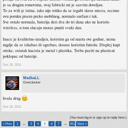
je sa drugim romovima, ovaj fabricki mi je sasvim dovoljan.
To za wifi je istina, iako nije toliko da se izgubi skroz mreza, recimo
ovu poruku pisem preko mobilnog, normalo surfam i tak.
Sve ostalo normala, baterija drzi dva do tri dana ako ne koristis
wireless, u tom slucaju moras puniti svaki dan.
Inace je kvalitetno uradjen, koristim ga od marta ove godine, nema
nigdje da se ishabao ili ogrebao, dosuse koristim futrolu. Displej kupi
otiske, ostatak kucista je metal i plastika. Treba paziti na plasticni
poklopac od baterije.
Dec 29, 2011
MadbaLL
Overclocker
hvala drug
.
Dec 30, 2011
(You must log in or sign up to reply here.)
< Prev
1
←
3
4
5
6
7
→
351
Next >