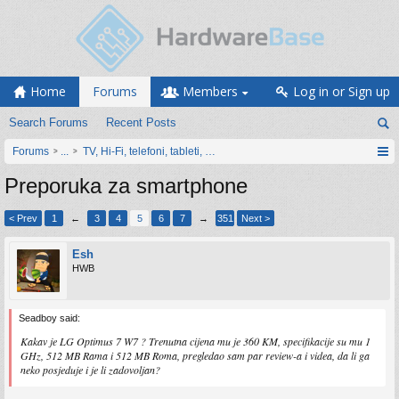
Home
Forums
Members
Log in or Sign up
Search Forums
Recent Posts
Forums
...
TV, Hi-Fi, telefoni, tableti, satovi, IoT oprema
Preporuka za smartphone
< Prev
1
←
3
4
5
6
7
→
351
Next >
Esh
HWB
Seadboy said:
Kakav je LG Optimus 7 W7 ? Trenutna cijena mu je 360 KM, specifikacije su mu 1
GHz, 512 MB Rama i 512 MB Roma, pregledao sam par review-a i videa, da li ga
neko posjeduje i je li zadovoljan?