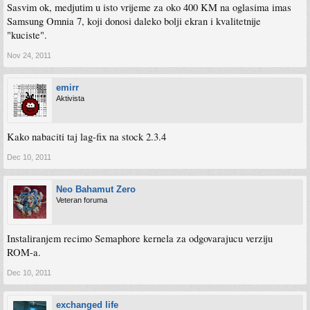
Sasvim ok, medjutim u isto vrijeme za oko 400 KM na oglasima imas
Samsung Omnia 7, koji donosi daleko bolji ekran i kvalitetnije
"kuciste".
Nov 24, 2011
emirr
Aktivista
Kako nabaciti taj lag-fix na stock 2.3.4
Dec 10, 2011
Neo Bahamut Zero
Veteran foruma
Instaliranjem recimo Semaphore kernela za odgovarajucu verziju
ROM-a.
Dec 10, 2011
exchanged life