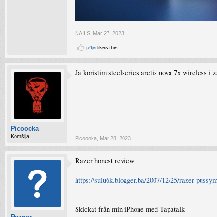
NAILS
,
Mar 27, 2023
p4ja
likes this.
Ja koristim steelseries arctis nova 7x wireless i 
Picoooka
Komšija
Picoooka
,
Mar 28, 2023
Razer honest review
https://sulu6k.blogger.ba/2007/12/25/razer-pussym
Skickat från min iPhone med Tapatalk
Reznor