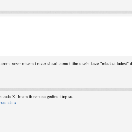
turom, razer misem i razer slusalicama i tiho u sebi kaze "mladost ludost" 
racuda X. Imam ih nepunu godinu i top su.
rracuda-x