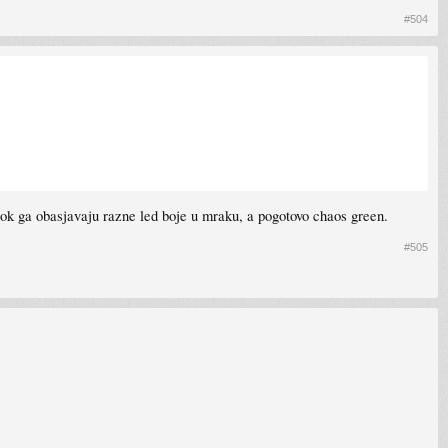
#504
dok ga obasjavaju razne led boje u mraku, a pogotovo chaos green.
#505