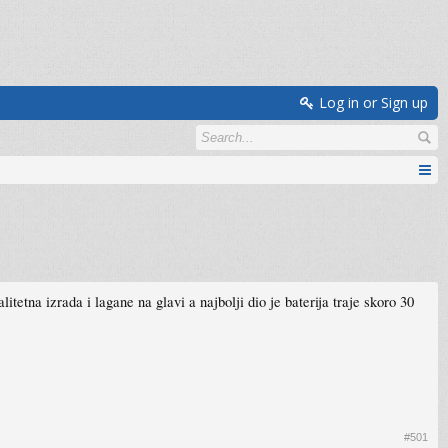
Log in or Sign up
tetna izrada i lagane na glavi a najbolji dio je baterija traje skoro 30
#501