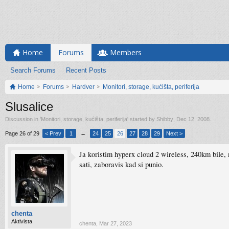
Home
Forums
Members
Search Forums
Recent Posts
Home
Forums
Hardver
Monitori, storage, kućišta, periferija
Slusalice
Discussion in '
Monitori, storage, kućišta, periferija
' started by
Shibby
,
Dec 12, 2008
.
Page 26 of 29
< Prev
1
←
24
25
26
27
28
29
Next >
Ja koristim hyperx cloud 2 wireless, 240km bile, n
sati, zaboravis kad si punio.
chenta
Aktivista
chenta
,
Mar 27, 2023