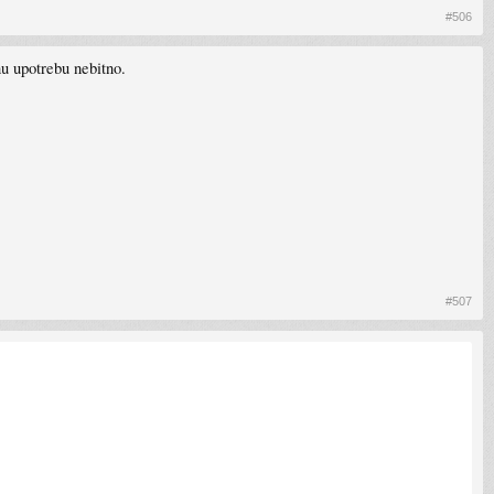
#506
nu upotrebu nebitno.
#507