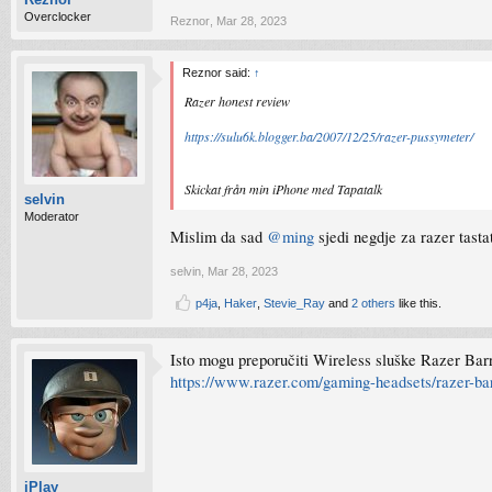
Overclocker
Reznor
,
Mar 28, 2023
Reznor said:
↑
Razer honest review
https://sulu6k.blogger.ba/2007/12/25/razer-pussymeter/
Skickat från min iPhone med Tapatalk
selvin
Moderator
Mislim da sad
@ming
sjedi negdje za razer tasta
selvin
,
Mar 28, 2023
p4ja
,
Haker
,
Stevie_Ray
and
2 others
like this.
Isto mogu preporučiti Wireless sluške Razer Bar
https://www.razer.com/gaming-headsets/razer-ba
iPlay