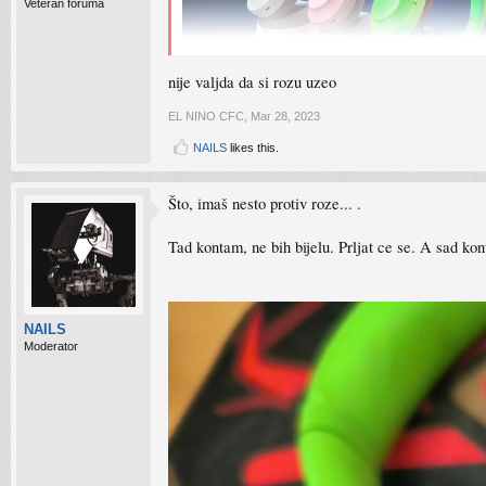
Veteran foruma
nije valjda da si rozu uzeo
EL NINO CFC
,
Mar 28, 2023
NAILS
likes this.
Što, imaš nesto protiv roze... .
Tad kontam, ne bih bijelu. Prljat ce se. A sad k
NAILS
Moderator