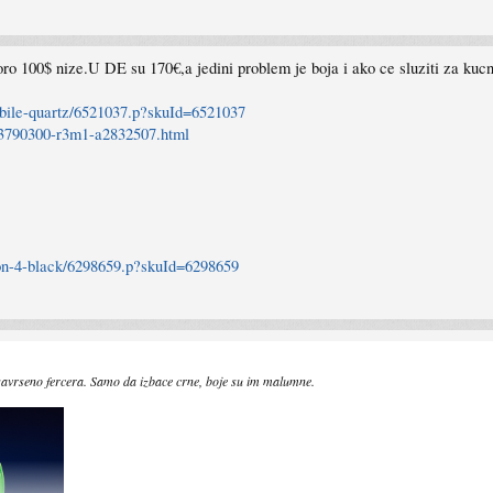
ro 100$ nize.U DE su 170€,a jedini problem je boja i ako ce sluziti za kuc
obile-quartz/6521037.p?skuId=6521037
-03790300-r3m1-a2832507.html
tion-4-black/6298659.p?skuId=6298659
savrseno fercera. Samo da izbace crne, boje su im malumne.