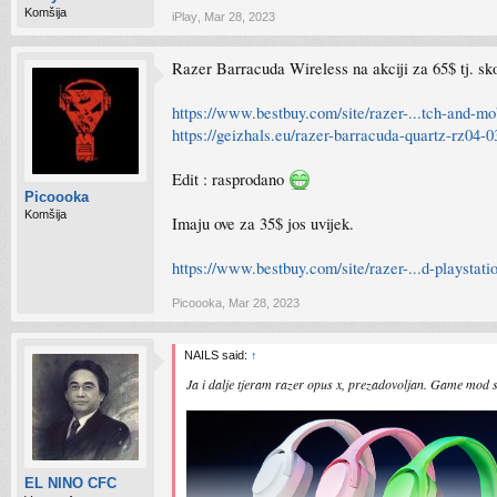
Komšija
iPlay
,
Mar 28, 2023
Razer Barracuda Wireless na akciji za 65$ tj. sko
https://www.bestbuy.com/site/razer-...tch-and-m
https://geizhals.eu/razer-barracuda-quartz-rz04
Edit : rasprodano
Picoooka
Komšija
Imaju ove za 35$ jos uvijek.
https://www.bestbuy.com/site/razer-...d-playsta
Picoooka
,
Mar 28, 2023
NAILS said:
↑
Ja i dalje tjeram razer opus x, prezadovoljan. Game mod 
EL NINO CFC