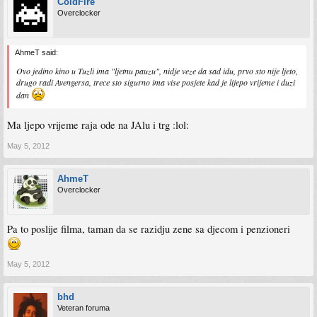
ColdFire
Overclocker
AhmeT said:
Ovo jedino kino u Tuzli ima "ljetnu pauzu", nidje veze da sad idu, prvo sto nije ljeto,
drugo radi Avengersa, trece sto sigurno ima vise posjete kad je lijepo vrijeme i duzi
dan
Ma ljepo vrijeme raja ode na JAlu i trg :lol:
May 5, 2012
AhmeT
Overclocker
Pa to poslije filma, taman da se razidju zene sa djecom i penzioneri
May 5, 2012
bhd
Veteran foruma