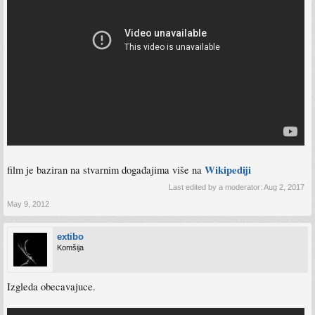
Wikipediji
film je baziran na stvarnim događajima više na
Last edited by a moderator:
Aug 2, 2017
May 9, 2012
extibo
Komšija
Izgleda obecavajuce.