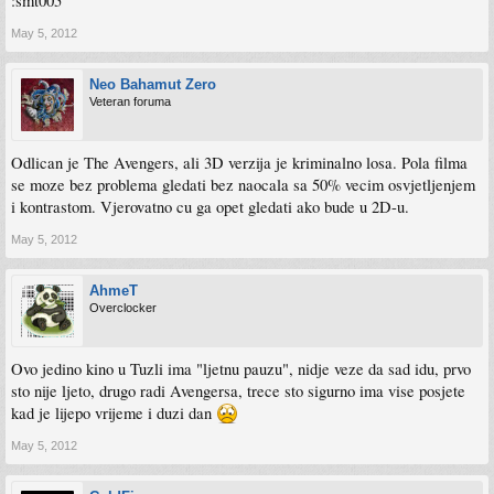
:smt005
May 5, 2012
Neo Bahamut Zero
Veteran foruma
Odlican je The Avengers, ali 3D verzija je kriminalno losa. Pola filma
se moze bez problema gledati bez naocala sa 50% vecim osvjetljenjem
i kontrastom. Vjerovatno cu ga opet gledati ako bude u 2D-u.
May 5, 2012
AhmeT
Overclocker
Ovo jedino kino u Tuzli ima "ljetnu pauzu", nidje veze da sad idu, prvo
sto nije ljeto, drugo radi Avengersa, trece sto sigurno ima vise posjete
kad je lijepo vrijeme i duzi dan
May 5, 2012