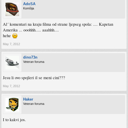
AdoSA
Komšija
Al´ komentari na kraju filma od strane ljepseg spola: .... Kapetan
Amerika ... ooohhh..... aaahhh....
hehe
May 7, 2012
dino73n
Veteran foruma
Jesu li ovo spojleri il se meni cini???
May 7, 2012
Haker
Veteran foruma
I to kakvi jos.