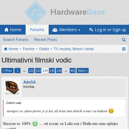
Home
Forums
Members
Log in or Sign up
Search Forums
Recent Posts
Home
Forums
Ostalo
TV, muzika, filmovi i serije
Ultimativni filmski vodic
< Prev
1
←
132
133
134
135
136
→
401
Next >
AdoSA
Komšija
Zeleni said:
Avengers su zakon,downy jr je kul, ali brate ima dobrih scena i sa hulkom
Slazem se 100%
... od scene sa Loki-em i Hulk-om sam oplako