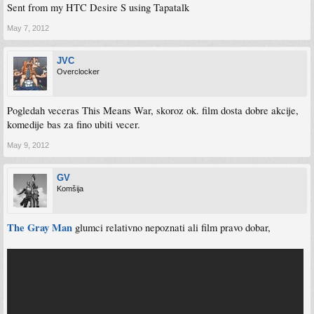
Sent from my HTC Desire S using Tapatalk
May 7, 2012
JVC
Overclocker
Pogledah veceras This Means War, skoroz ok. film dosta dobre akcije,
komedije bas za fino ubiti vecer.
May 9, 2012
GV
Komšija
The Gray Man
glumci relativno nepoznati ali film pravo dobar,