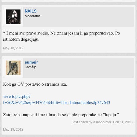
NAILS
Moderator
^ I meni sve pravo svidio. Ne znam jesam li ga preporucivao. Po
istinotom dogadjaju.
May 18, 2012
sumeir
Komšija
Kolega GV postavio 6 stranica iza.
viewtopic.php?
f=56&t=9426&p=347643&hilit=The+Intouchables#p347643
Zato treba napisati ime filma da se duple preporuke ne "lupaju."
Last edited by a moderator:
Feb 11, 2018
May 19, 2012