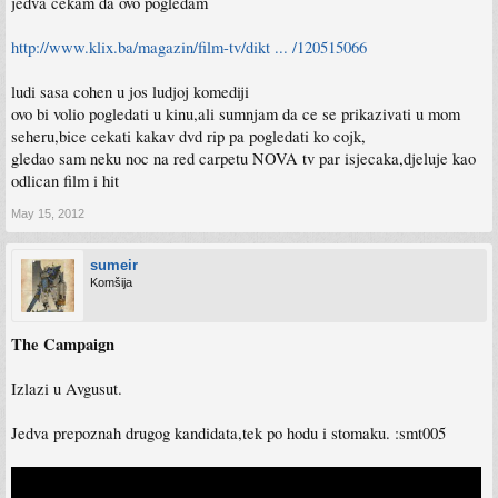
jedva cekam da ovo pogledam
http://www.klix.ba/magazin/film-tv/dikt ... /120515066
ludi sasa cohen u jos ludjoj komediji
ovo bi volio pogledati u kinu,ali sumnjam da ce se prikazivati u mom
seheru,bice cekati kakav dvd rip pa pogledati ko cojk,
gledao sam neku noc na red carpetu NOVA tv par isjecaka,djeluje kao
odlican film i hit
May 15, 2012
sumeir
Komšija
The Campaign
Izlazi u Avgusut.
Jedva prepoznah drugog kandidata,tek po hodu i stomaku. :smt005