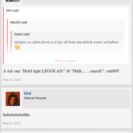
bhd said:
AdoSA said:
Zeleni said:
Avengers su zakon,downy jr je kul, ali brate ima dobrih scena i sa hulkom
Slazem se 100%
... od scene sa Loki-em i Hulk-om sam oplako :smt005
Click to expand...
A tek ona "Hold tight LEGOLAS!" ili "Hulk.......smash!" :smt005
Stomak me boli od te scene, ma prejako
ev i sad se pocnem smijat kad se sjetim
May 6, 2012
ahhahahahaa... ( cjelo kino se smijalo, ma ludilo )
film je 100% uber dobar
bhd
Veteran foruma
Napokon dobar movie u kinu da se pogleda
Ko nije, pozurite dok se emituje
hahahahahahha
May 6, 2012