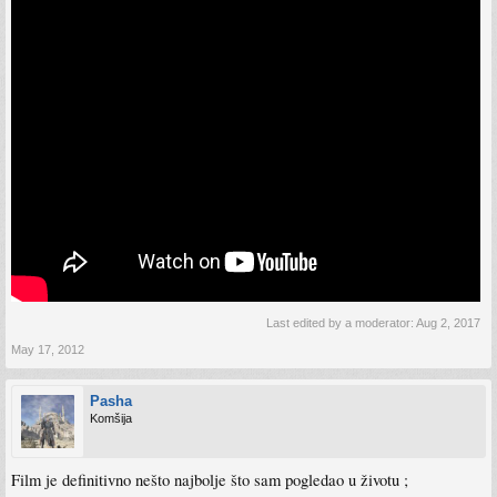
Last edited by a moderator:
Aug 2, 2017
May 17, 2012
Pasha
Komšija
Film je definitivno nešto najbolje što sam pogledao u životu ;