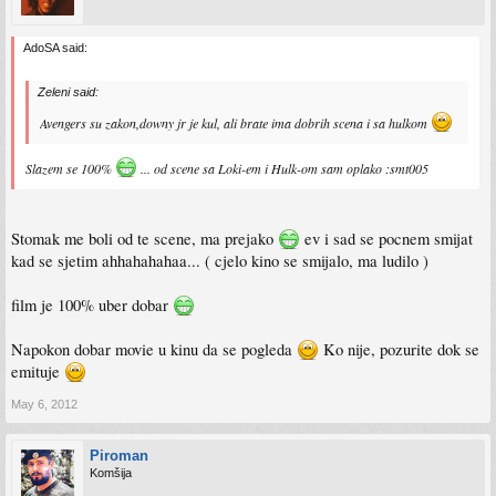
AdoSA said:
Zeleni said:
Avengers su zakon,downy jr je kul, ali brate ima dobrih scena i sa hulkom
Slazem se 100%
... od scene sa Loki-em i Hulk-om sam oplako :smt005
Stomak me boli od te scene, ma prejako
ev i sad se pocnem smijat
kad se sjetim ahhahahahaa... ( cjelo kino se smijalo, ma ludilo )
film je 100% uber dobar
Napokon dobar movie u kinu da se pogleda
Ko nije, pozurite dok se
emituje
May 6, 2012
Piroman
Komšija