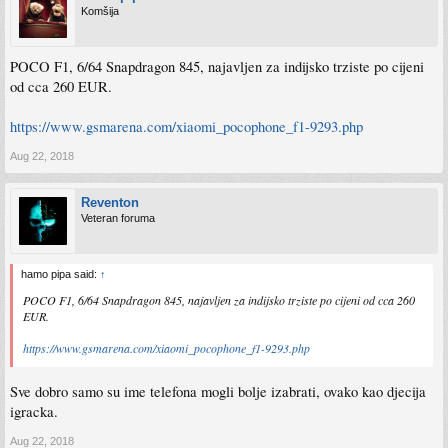
Komšija
POCO F1, 6/64 Snapdragon 845, najavljen za indijsko trziste po cijeni
od cca 260 EUR.
https://www.gsmarena.com/xiaomi_pocophone_f1-9293.php
Aug 22, 2018
Reventon
Veteran foruma
hamo pipa said:
↑
POCO F1, 6/64 Snapdragon 845, najavljen za indijsko trziste po cijeni od cca 260
EUR.
https://www.gsmarena.com/xiaomi_pocophone_f1-9293.php
Sve dobro samo su ime telefona mogli bolje izabrati, ovako kao djecija
igracka.
Aug 22, 2018