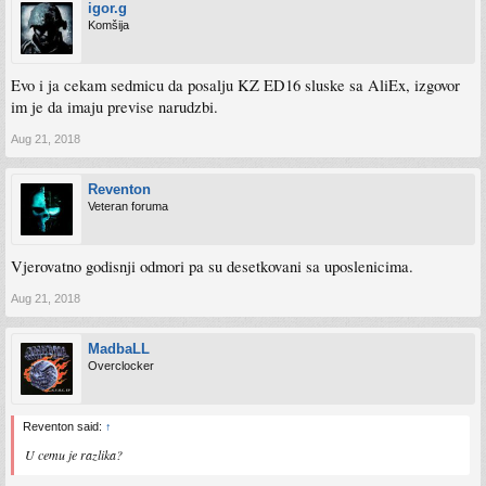
igor.g
Komšija
Evo i ja cekam sedmicu da posalju KZ ED16 sluske sa AliEx, izgovor
im je da imaju previse narudzbi.
Aug 21, 2018
Reventon
Veteran foruma
Vjerovatno godisnji odmori pa su desetkovani sa uposlenicima.
Aug 21, 2018
MadbaLL
Overclocker
Reventon said:
↑
U cemu je razlika?