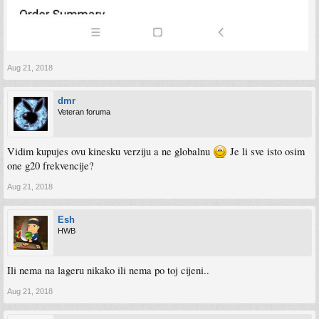
Aug 21, 2018
dmr
Veteran foruma
Vidim kupujes ovu kinesku verziju a ne globalnu
Je li sve isto osim
one g20 frekvencije?
Aug 21, 2018
Esh
HWB
Ili nema na lageru nikako ili nema po toj cijeni..
Aug 21, 2018