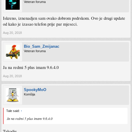
Veteran foruma
Iskreno, iznenadjen sam ovako dobrom podrskom. Ovo je drugi update
od kako je izasao telefon prije par mjeseci.
Aug 20, 2018
Bio_Sam_Zmijanac
Veteran foruma
Ja na redmi 5 plus imam 9.6.4.0
Aug 20, 2018
SpookyMoO
Komšija
Tale said:
↑
Ja na redmi 5 plus imam 9.6.4.0
Takodje