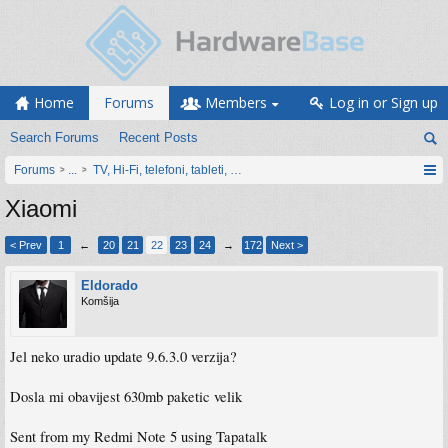
Home
Forums
Members
Log in or Sign up
Search Forums
Recent Posts
Forums
...
TV, Hi-Fi, telefoni, tableti, satovi, IoT oprema
Xiaomi
< Prev
1
←
20
21
22
23
24
→
172
Next >
Eldorado
Komšija
Jel neko uradio update 9.6.3.0 verzija?
Dosla mi obavijest 630mb paketic velik
Sent from my Redmi Note 5 using Tapatalk