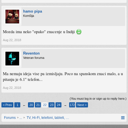
hamo pipa
Komšija
Mozda ima neko "opako" znacenje u Indiji
Aug 22, 2018
Reventon
Veteran foruma
Ma nemaju ideja vise pa izmisljaju. Poco na spanskom znaci malo, a u
pitanju je 6.1" telefon...
Aug 22, 2018
(You must log in or sign up to reply here.)
< Prev
1
←
20
21
22
23
24
→
172
Next >
Forums
...
TV, Hi-Fi, telefoni, tableti, satovi, IoT oprema