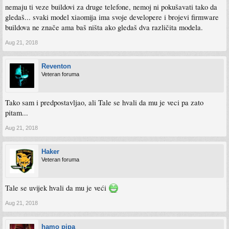
nemaju ti veze buildovi za druge telefone, nemoj ni pokušavati tako da
gledaš... svaki model xiaomija ima svoje developere i brojevi firmware
buildova ne znače ama baš ništa ako gledaš dva različita modela.
Aug 21, 2018
Reventon
Veteran foruma
Tako sam i predpostavljao, ali Tale se hvali da mu je veci pa zato
pitam...
Aug 21, 2018
Haker
Veteran foruma
Tale se uvijek hvali da mu je veći
Aug 21, 2018
hamo pipa