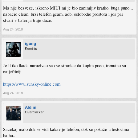
Ma nije bezveze, iskreno MIUI mi je bio zanimljiv kratko, buga puno...
nabacio clean, brži telefon,gcam, adb, oslobodio prostora i jos par
stvari + baterija traje duze.
Aug 24, 2018
igor.g
Komšija
Je li tko ikada narucivao sa ove stranice da kupim poco, trenutno su
najjeftiniji.
https://www.sunsky-online.com
Aug 24, 2018
Aldiin
Overclocker
Sacekaj malo dok se vidi kakav je telefon, dok se pokaže u testovima
ha hu...