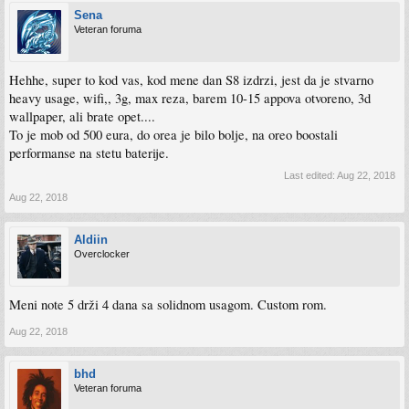
Sena
Veteran foruma
Hehhe, super to kod vas, kod mene dan S8 izdrzi, jest da je stvarno
heavy usage, wifi,, 3g, max reza, barem 10-15 appova otvoreno, 3d
wallpaper, ali brate opet....
To je mob od 500 eura, do orea je bilo bolje, na oreo boostali
performanse na stetu baterije.
Last edited:
Aug 22, 2018
Aug 22, 2018
Aldiin
Overclocker
Meni note 5 drži 4 dana sa solidnom usagom. Custom rom.
Aug 22, 2018
bhd
Veteran foruma