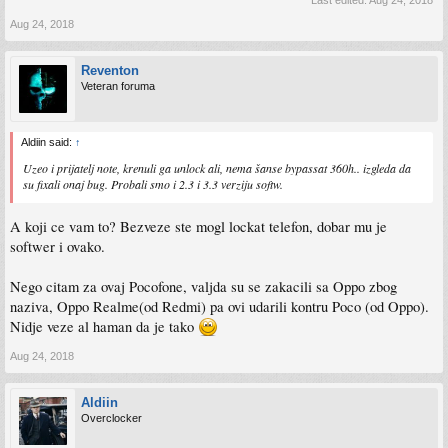
Aug 24, 2018
Reventon
Veteran foruma
Aldiin said:
↑
Uzeo i prijatelj note, krenuli ga unlock ali, nema šanse bypassat 360h.. izgleda da
su fixali onaj bug. Probali smo i 2.3 i 3.3 verziju softw.
A koji ce vam to? Bezveze ste mogl lockat telefon, dobar mu je
softwer i ovako.
Nego citam za ovaj Pocofone, valjda su se zakacili sa Oppo zbog
naziva, Oppo Realme(od Redmi) pa ovi udarili kontru Poco (od Oppo).
Nidje veze al haman da je tako
Aug 24, 2018
Aldiin
Overclocker