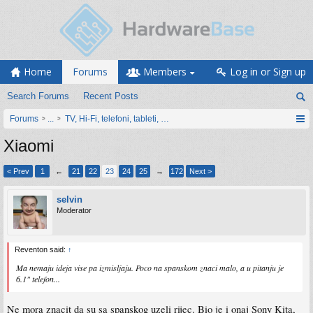
Home
Forums
Members
Log in or Sign up
Search Forums
Recent Posts
Forums
...
TV, Hi-Fi, telefoni, tableti, satovi, IoT oprema
Xiaomi
< Prev
1
←
21
22
23
24
25
→
172
Next >
selvin
Moderator
Reventon said:
↑
Ma nemaju ideja vise pa izmisljaju. Poco na spanskom znaci malo, a u pitanju je
6.1" telefon...
Ne mora znacit da su sa spanskog uzeli rijec. Bio je i onaj Sony Kita,