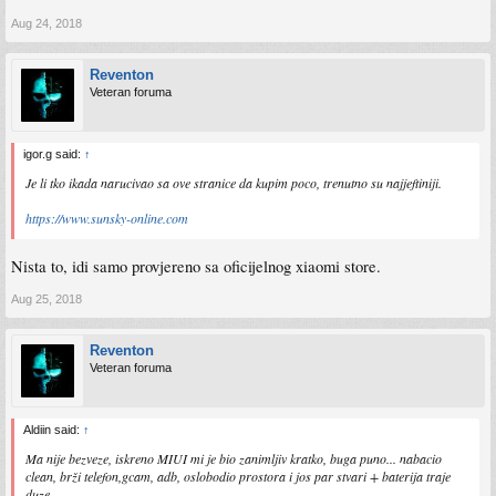
Aug 24, 2018
Reventon
Veteran foruma
igor.g said:
↑
Je li tko ikada narucivao sa ove stranice da kupim poco, trenutno su najjeftiniji.
https://www.sunsky-online.com
Nista to, idi samo provjereno sa oficijelnog xiaomi store.
Aug 25, 2018
Reventon
Veteran foruma
Aldiin said:
↑
Ma nije bezveze, iskreno MIUI mi je bio zanimljiv kratko, buga puno... nabacio
clean, brži telefon,gcam, adb, oslobodio prostora i jos par stvari + baterija traje
duze.