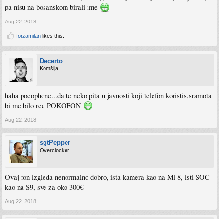
pa nisu na bosanskom birali ime
Aug 22, 2018
forzamilan
likes this.
Decerto
Komšija
haha pocophone...da te neko pita u javnosti koji telefon koristis,sramota
bi me bilo rec POKOFON
Aug 22, 2018
sgtPepper
Overclocker
Ovaj fon izgleda nenormalno dobro, ista kamera kao na Mi 8, isti SOC
kao na S9, sve za oko 300€
Aug 22, 2018