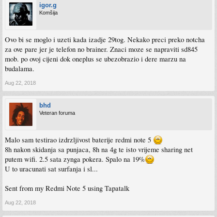
igor.g
Komšija
Ovo bi se moglo i uzeti kada izadje 29tog. Nekako preci preko notcha
za ove pare jer je telefon no brainer. Znaci moze se napraviti sd845
mob. po ovoj cijeni dok oneplus se ubezobrazio i dere marzu na
budalama.
Aug 22, 2018
bhd
Veteran foruma
Malo sam testirao izdrzljivost baterije redmi note 5
8h nakon skidanja sa punjaca, 8h na 4g te isto vrijeme sharing net
putem wifi. 2.5 sata zynga pokera. Spalo na 19%
U to uracunati sat surfanja i sl...
Sent from my Redmi Note 5 using Tapatalk
Aug 22, 2018