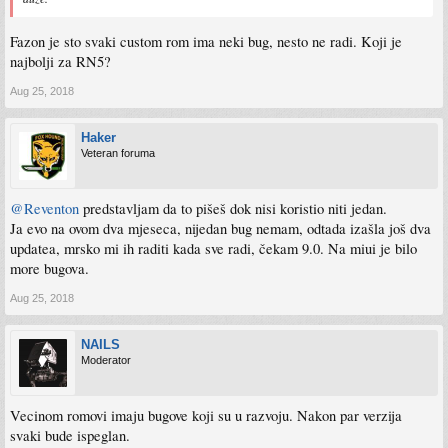
Fazon je sto svaki custom rom ima neki bug, nesto ne radi. Koji je
najbolji za RN5?
Aug 25, 2018
Haker
Veteran foruma
@Reventon
predstavljam da to pišeš dok nisi koristio niti jedan.
Ja evo na ovom dva mjeseca, nijedan bug nemam, odtada izašla još dva
updatea, mrsko mi ih raditi kada sve radi, čekam 9.0. Na miui je bilo
more bugova.
Aug 25, 2018
NAILS
Moderator
Vecinom romovi imaju bugove koji su u razvoju. Nakon par verzija
svaki bude ispeglan.