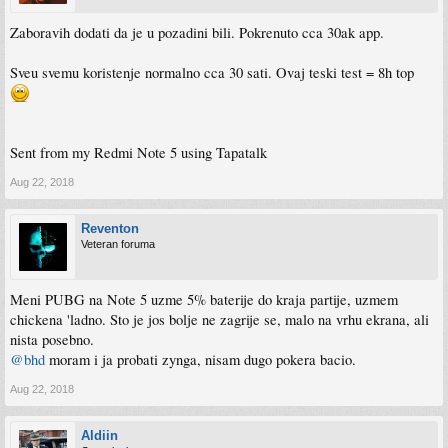
Zaboravih dodati da je u pozadini bili. Pokrenuto cca 30ak app.
Sveu svemu koristenje normalno cca 30 sati. Ovaj teski test = 8h top
Sent from my Redmi Note 5 using Tapatalk
Aug 22, 2018
Reventon
Veteran foruma
Meni PUBG na Note 5 uzme 5% baterije do kraja partije, uzmem
chickena 'ladno. Sto je jos bolje ne zagrije se, malo na vrhu ekrana, ali
nista posebno.
@bhd
moram i ja probati zynga, nisam dugo pokera bacio.
Aug 22, 2018
Aldiin