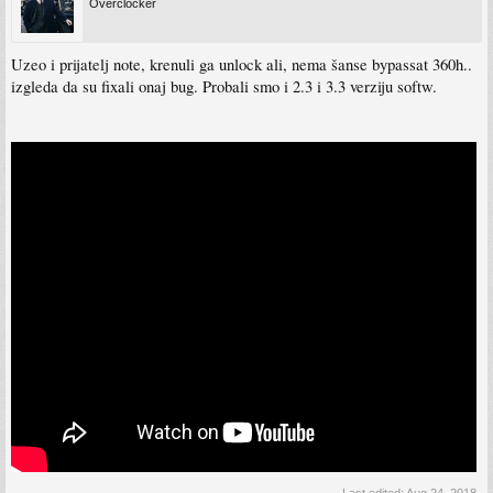
Overclocker
Uzeo i prijatelj note, krenuli ga unlock ali, nema šanse bypassat 360h..
izgleda da su fixali onaj bug. Probali smo i 2.3 i 3.3 verziju softw.
Last edited:
Aug 24, 2018