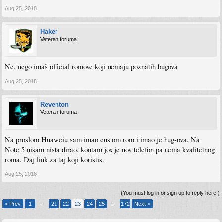
Aug 25, 2018
Haker
Veteran foruma
Ne, nego imaš official romove koji nemaju poznatih bugova
Aug 25, 2018
Reventon
Veteran foruma
Na proslom Huaweiu sam imao custom rom i imao je bug-ova. Na
Note 5 nisam nista dirao, kontam jos je nov telefon pa nema kvalitetnog
roma. Daj link za taj koji koristis.
Aug 25, 2018
(You must log in or sign up to reply here.)
< Prev
1
←
21
22
23
24
25
→
172
Next >