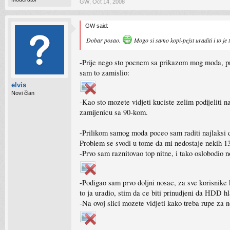
GW
,
Oct 14, 2008
GW said:
Dobar posao.
Mogo si samo kopi-pejst uraditi i to je t
-Prije nego sto pocnem sa prikazom mog moda, pr
sam to zamislio:
elvis
Novi član
-Kao sto mozete vidjeti kuciste zelim podijeliti n
zamijenicu sa 90-kom.
-Prilikom samog moda poceo sam raditi najlaksi di
Problem se svodi u tome da mi nedostaje nekih 
-Prvo sam raznitovao top nitne, i tako oslobodio 
-Podigao sam prvo doljni nosac, za sve korisnike 
to ja uradio, stim da ce biti prinudjeni da HDD 
-Na ovoj slici mozete vidjeti kako treba rupe za