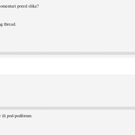
omentari pored slika?
ng thread.
y ili pod-podforum