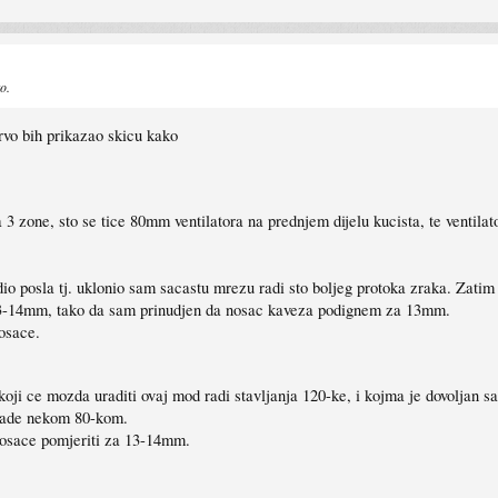
o.
vo bih prikazao skicu kako
a 3 zone, sto se tice 80mm ventilatora na prednjem dijelu kucista, te ventila
o posla tj. uklonio sam sacastu mrezu radi sto boljeg protoka zraka. Zatim 
13-14mm, tako da sam prinudjen da nosac kaveza podignem za 13mm.
nosace.
koji ce mozda uraditi ovaj mod radi stavljanja 120-ke, i kojma je dovoljan 
hlade nekom 80-kom.
 nosace pomjeriti za 13-14mm.