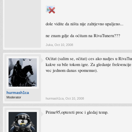
dole vidite da ništa nije zahtjevno upaljeno...
ne znam gdje da oćitam na RivaTuneru???
Juka
,
Oct 10, 2008
Oćitat (salim se, očitat) ces ako nadjes u RivaTu
kakve su bile tokom igre. Za gledanje frekvenci
vec jednom danas spomenuo).
hurmash1ca
Moderator
hurmash1ca
,
Oct 10, 2008
Prime95,optereti proc i gledaj temp.