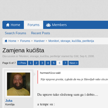
Home
Forums
Members
Search Forums
Recent Posts
Home
Forums
Hardver
Monitori, storage, kućišta, periferija
Zamjena kućišta
Discussion in '
Monitori, storage, kućišta, periferija
' started by
GW
,
Sep 6, 2008
.
Page 6 of 7
< Prev
1
2
3
4
5
6
7
Next >
hurmash1ca said:
Nije njegova greska, izgleda da mu je Slavoljub vako slozi
Da upravo tako složenog sam ga i dobio....
Juka
a tempe su :
Komšija