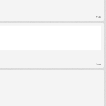
#111
#112