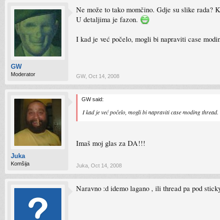
Ne može to tako momčino. Gdje su slike rada? K
U detaljima je fazon.
I kad je već počelo, mogli bi napraviti case modi
GW
Moderator
GW
,
Oct 14, 2008
GW said:
I kad je već počelo, mogli bi napraviti case moding thread.
Imaš moj glas za DA!!!
Juka
Komšija
Juka
,
Oct 14, 2008
Naravno :d idemo lagano , ili thread pa pod stick