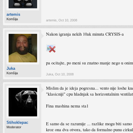
artemis
Komšija
artemis
,
Oct 10, 2008
Nakon igranja nekih 10ak minuta CRYSIS-a
pa ocitajte, po meni su znatno manje nego u oni
Juka
Komšija
Juka
,
Oct 10, 2008
Mislim da je ideja pogresna... vento nije loshe ku
"klasicniji" cpu hladnjak sa horizontalnim ventila
Fina mashina nema sta1
Stihoklepac
E samo da se razumije ... razlike mogu biti samo e
Moderator
kroz ona dva otvora, tako da formalno punu cirkula