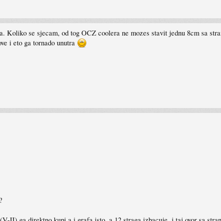
a. Koliko se sjecam, od tog OCZ coolera ne mozes stavit jednu 8cm sa strane
ve i eto ga tornado unutra
?
(V-II) ga direktno kupi a i grafa isto, a 12 straga izbacuje, i taj ovor sa str