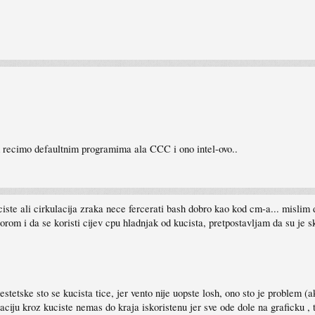
m recimo defaultnim programima ala CCC i ono intel-ovo..
ciste ali cirkulacija zraka nece fercerati bash dobro kao kod cm-a... mislim
torom i da se koristi cijev cpu hladnjak od kucista, pretpostavljam da su je s
stetske sto se kucista tice, jer vento nije uopste losh, ono sto je problem (
ciju kroz kuciste nemas do kraja iskoristenu jer sve ode dole na graficku , 