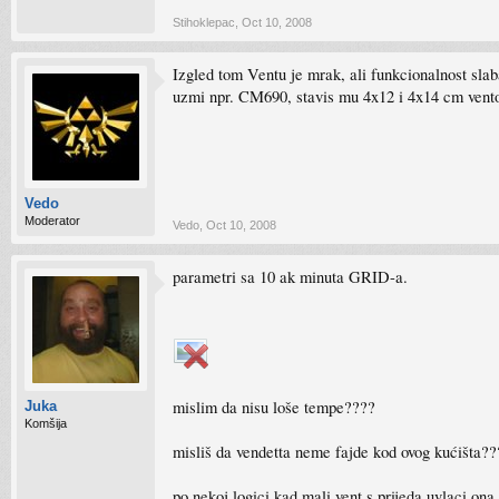
Stihoklepac
,
Oct 10, 2008
Izgled tom Ventu je mrak, ali funkcionalnost slab
uzmi npr. CM690, stavis mu 4x12 i 4x14 cm vento
Vedo
Moderator
Vedo
,
Oct 10, 2008
parametri sa 10 ak minuta GRID-a.
mislim da nisu loše tempe????
Juka
Komšija
misliš da vendetta neme fajde kod ovog kućišta??
po nekoj logici kad mali vent s prijeda uvlaci ona 