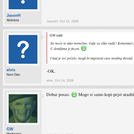
JasonH
Aktivista
JasonH
,
Oct 14, 2008
GW said:
Ne može to tako momčino. Gdje su slike rada? Komentari 
U detaljima je fazon.
I kad je već počelo, mogli bi napraviti case moding thread.
elvis
-OK.
Novi član
elvis
,
Oct 14, 2008
Dobar posao.
Mogo si samo kopi-pejst uraditi 
GW
Moderator