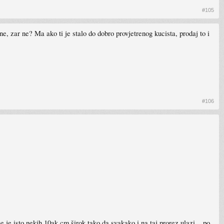
#105
, zar ne? Ma ako ti je stalo do dobro provjetrenog kucista, prodaj to i
#106
ane je isto nekih 10ak cm širok tako da svakako i na taj prorez ulazi... po