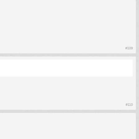
#109
#110