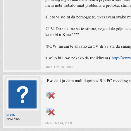
meni nebi trebalo imat problema u protoku, stim sa
al eto vi ste tu da pomognete, uvažavam svako mi
@ VeDo : ma ne sa te strane, nego dole gdje us
kako bi u Kinu????
@GW: nisam te shvatio za 5V ili 7v šta da smanj
a volio bi i ovo nekako da recikliram (
http://www
Juka
,
Oct 10, 2008
-Evo da i ja dam mali doprinos Bih PC modding sc
elvis
Novi član
elvis
,
Oct 14, 2008