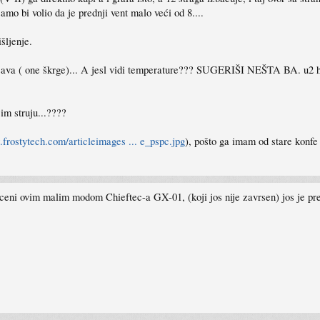
mo bi volio da je prednji vent malo veći od 8....
šljenje.
isava ( one škrge)... A jesl vidi temperature??? SUGERIŠI NEŠTA BA. u2 h
im struju...????
.frostytech.com/articleimages ... e_pspc.jpg
), pošto ga imam od stare konfe 
eni ovim malim modom Chieftec-a GX-01, (koji jos nije zavrsen) jos je preo