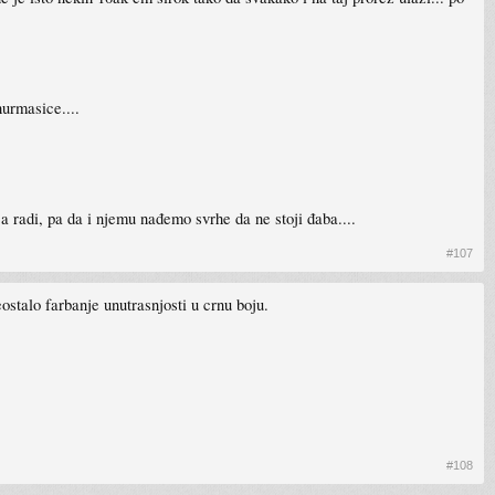
urmasice....
a radi, pa da i njemu nađemo svrhe da ne stoji đaba....
#107
stalo farbanje unutrasnjosti u crnu boju.
#108