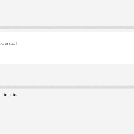
pored slika?
i to je to.