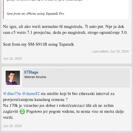
Sent from my iPhone using Tapatalk Pro
Ne igra, ali ako voziš normalno 6l magistrala, 7l auto put. Npr ja dok
sam c5 vozio 7.1 prosječna, deda po magistrali, strogo ograničenje 5.0.
Sent from my SM-S911B using Tapatalk
Last edited:
Jun 18, 2024
Jun 18, 2024
XTRage
Veteran foruma
@dino73n
@dams82
sta mislite koji bi bio ziheraski interval za
provjeru/zamjenu kanalnog remena ?
Na 170k je vizuelno jos dobar i roleri/zatezaci tihi ali ne zelim
zaglaviti
Pogotovo jer pogoni vodenu, tu nema vise ni metra dalje
voziti.
Jun 18, 2024