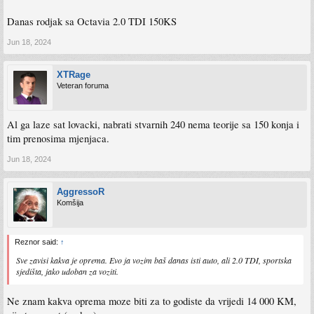
Danas rodjak sa Octavia 2.0 TDI 150KS
Jun 18, 2024
XTRage
Veteran foruma
Al ga laze sat lovacki, nabrati stvarnih 240 nema teorije sa 150 konja i
tim prenosima mjenjaca.
Jun 18, 2024
AggressoR
Komšija
Reznor said:
↑
Sve zavisi kakva je oprema. Evo ja vozim baš danas isti auto, ali 2.0 TDI, sportska
sjedišta, jako udoban za voziti.
Ne znam kakva oprema moze biti za to godiste da vrijedi 14 000 KM,