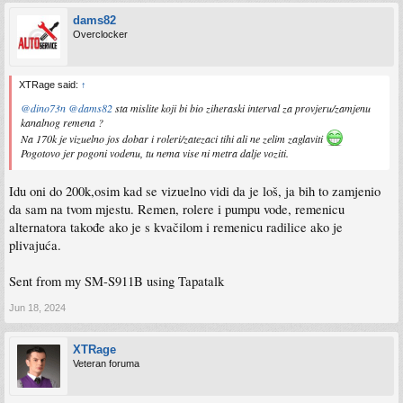
dams82
Overclocker
XTRage said:
↑
@dino73n
@dams82
sta mislite koji bi bio ziheraski interval za provjeru/zamjenu
kanalnog remena ?
Na 170k je vizuelno jos dobar i roleri/zatezaci tihi ali ne zelim zaglaviti
Pogotovo jer pogoni vodenu, tu nema vise ni metra dalje voziti.
Idu oni do 200k,osim kad se vizuelno vidi da je loš, ja bih to zamjenio
da sam na tvom mjestu. Remen, rolere i pumpu vode, remenicu
alternatora takođe ako je s kvačilom i remenicu radilice ako je
plivajuća.
Sent from my SM-S911B using Tapatalk
Jun 18, 2024
XTRage
Veteran foruma