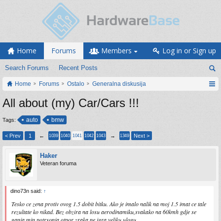
Home
Forums
Members
Log in or Sign up
Search Forums
Recent Posts
Home
Forums
Ostalo
Generalna diskusija
All about (my) Car/Cars !!!
auto
bmw
Tags:
< Prev
1
←
→
Next >
1039
1040
1041
1042
1043
1349
Haker
Veteran foruma
dino73n said:
↑
Tesko ce zena protiv ovog 1.5 dobit bitku. Ako je imalo nalik na moj 1.5 imat ce tale
rezultate ko nikad. Bez obzira na losu aerodinamiku,svakako na 60kmh gdje se
ganja min potrsonja otpor zraka ne igra veliku ulogu.