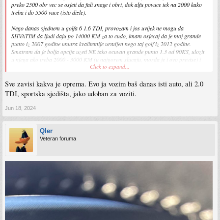
preko 2500 obr vec se osjeti da fali snage i obrt, dok alfu povuce tek na 2000 kako
treba i do 5500 vuce (isto dizle).
Nego danas sjednem u golfa 6 1.6 TDI, provozam i jos uvijek ne mogu da
SHVATIM da ljudi daju po 14000 KM za to cudo, imam osjecaj da je moj grande
punto iz 2007 godine unutra kvalitetnije uradjen nego taj golf iz 2012 godine.
Smatram da je bolja opcija uzeti NE tako ocuvan grande punto 1.3 od 90KS, ulozit
u njega ako treba 2000 - 3000 KM (u najgorem slucaju, mozda je i ovo previse) i
Click to expand...
dobit ce sigurno bolje auto, jeftinije.
Sve zavisi kakva je oprema. Evo ja vozim baš danas isti auto, ali 2.0
TDI, sportska sjedišta, jako udoban za voziti.
Jun 18, 2024
Qler
Veteran foruma