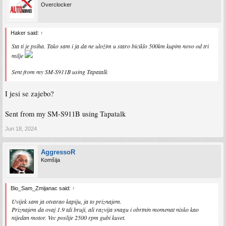
Overclocker
Haker said:
↑
Sta ti je psiha. Tako sam i ja da ne uložim u staro biciklo 500km kupim novo od tri
milje
Sent from my SM-S911B using Tapatalk
I jesi se zajebo?
Sent from my SM-S911B using Tapatalk
Jun 18, 2024
AggressoR
Komšija
Bio_Sam_Zmijanac said:
↑
Uvijek sam ja otvarao kapiju, ja to priznajem.
Priznajem da ovaj 1.9 tdi bruji, ali razvija snagu i obrtnin momenat nisko kao
nijedan motor. Vec poslije 2500 rpm gubi kuvet.