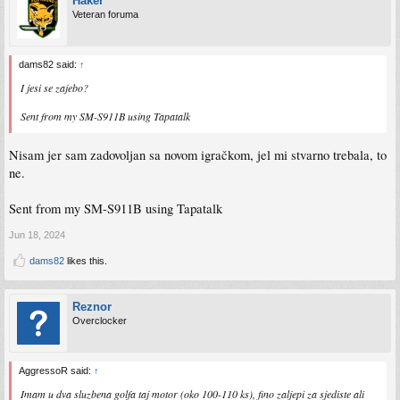
Haker
Veteran foruma
dams82 said:
↑
I jesi se zajebo?
Sent from my SM-S911B using Tapatalk
Nisam jer sam zadovoljan sa novom igračkom, jel mi stvarno trebala, to
ne.
Sent from my SM-S911B using Tapatalk
Jun 18, 2024
dams82
likes this.
Reznor
Overclocker
AggressoR said:
↑
Imam u dva sluzbena golfa taj motor (oko 100-110 ks), fino zaljepi za sjediste ali