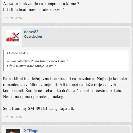
A ovaj roler/kvacilo na kompresoru klime ?
I da li uzimati nove sarafe za sve ?
Jun 18, 2024
dams82
Overclocker
XTRage said:
↑
A ovaj roler/kvacilo na kompresoru klime ?
I da li uzimati nove sarafe za sve ?
Pa na klimi ima ležaj, zna i on stradati na mazdama. Najbolje komplet
remenicu s kvačilom zamjeniti. Ali to opet najduže traje od svih
komponenti. Šarafe ne treba iako dođu sa španerima često u paketu.
Nema na njima opterećenja nekog.
Sent from my SM-S911B using Tapatalk
Jun 18, 2024
XTRage