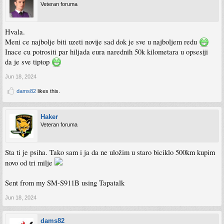
Veteran foruma
Hvala.
Meni ce najbolje biti uzeti novije sad dok je sve u najboljem redu
Inace cu potrositi par hiljada eura narednih 50k kilometara u opsesiji
da je sve tiptop
Jun 18, 2024
dams82
likes this.
Haker
Veteran foruma
Sta ti je psiha. Tako sam i ja da ne uložim u staro biciklo 500km kupim
novo od tri milje
Sent from my SM-S911B using Tapatalk
Jun 18, 2024
dams82