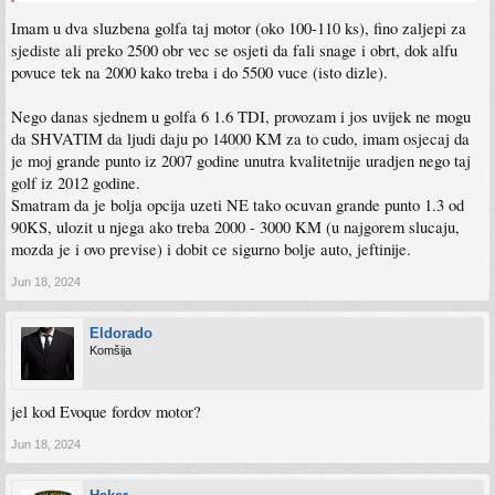
Imam u dva sluzbena golfa taj motor (oko 100-110 ks), fino zaljepi za
sjediste ali preko 2500 obr vec se osjeti da fali snage i obrt, dok alfu
povuce tek na 2000 kako treba i do 5500 vuce (isto dizle).
Nego danas sjednem u golfa 6 1.6 TDI, provozam i jos uvijek ne mogu
da SHVATIM da ljudi daju po 14000 KM za to cudo, imam osjecaj da
je moj grande punto iz 2007 godine unutra kvalitetnije uradjen nego taj
golf iz 2012 godine.
Smatram da je bolja opcija uzeti NE tako ocuvan grande punto 1.3 od
90KS, ulozit u njega ako treba 2000 - 3000 KM (u najgorem slucaju,
mozda je i ovo previse) i dobit ce sigurno bolje auto, jeftinije.
Jun 18, 2024
Eldorado
Komšija
jel kod Evoque fordov motor?
Jun 18, 2024