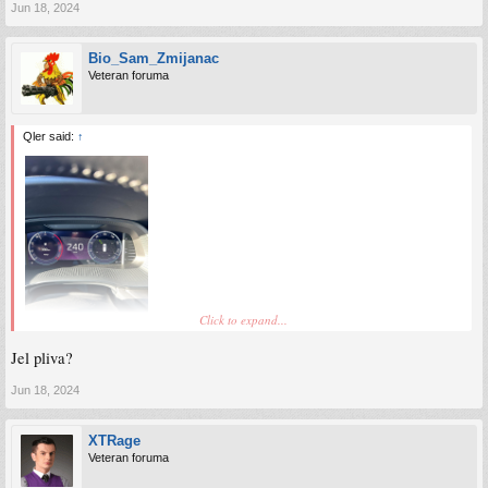
Jun 18, 2024
Bio_Sam_Zmijanac
Veteran foruma
Qler said:
↑
Click to expand...
Danas rodjak sa Octavia 2.0 TDI 150KS
Jel pliva?
Jun 18, 2024
XTRage
Veteran foruma