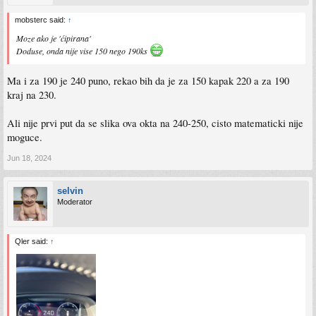
mobsterc said:
↑
Moze ako je 'ćipirana'
Doduse, onda nije vise 150 nego 190ks
Ma i za 190 je 240 puno, rekao bih da je za 150 kapak 220 a za 190
kraj na 230.
Ali nije prvi put da se slika ova okta na 240-250, cisto matematicki nije
moguce.
Jun 18, 2024
selvin
Moderator
Qler said:
↑