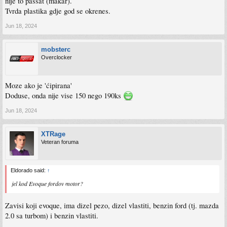
nije to passat (makar).
Tvrda plastika gdje god se okrenes.
Jun 18, 2024
mobsterc
Overclocker
Moze ako je 'ćipirana'
Doduse, onda nije vise 150 nego 190ks
Jun 18, 2024
XTRage
Veteran foruma
Eldorado said:
↑
jel kod Evoque fordov motor?
Zavisi koji evoque, ima dizel pezo, dizel vlastiti, benzin ford (tj. mazda
2.0 sa turbom) i benzin vlastiti.