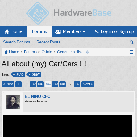
Home
Forums
Members
Log in or Sign up
Search Forums
Recent Posts
Home
Forums
Ostalo
Generalna diskusija
All about (my) Car/Cars !!!
auto
bmw
Tags:
< Prev
1
←
→
Next >
1042
1043
1044
1045
1046
1349
EL NINO CFC
Veteran foruma