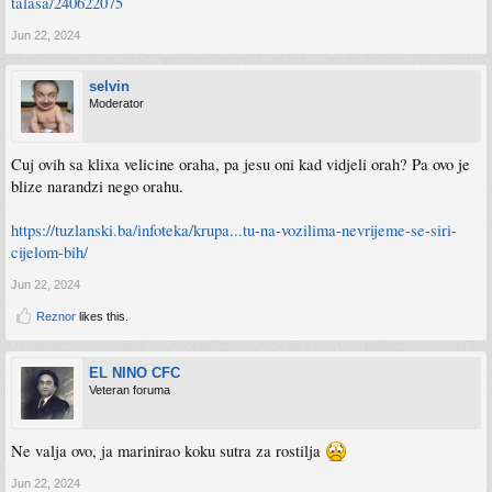
talasa/240622075
Jun 22, 2024
selvin
Moderator
Cuj ovih sa klixa velicine oraha, pa jesu oni kad vidjeli orah? Pa ovo je
blize narandzi nego orahu.
https://tuzlanski.ba/infoteka/krupa...tu-na-vozilima-nevrijeme-se-siri-
cijelom-bih/
Jun 22, 2024
Reznor
likes this.
EL NINO CFC
Veteran foruma
Ne valja ovo, ja marinirao koku sutra za rostilja
Jun 22, 2024