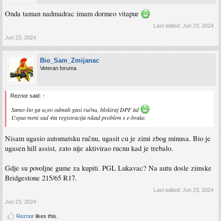
Onda taman nadmadrac imam dormeo vitapur
Last edited:
Jun 23, 2024
Jun 23, 2024
Bio_Sam_Zmijanac
Veteran foruma
Reznor said:
↑
Samo što ga uzeo odmah gasi ručnu, blokiraj DPF itd
Usput meni sad 4ta registracija nikad problem s e-brake.
Nisam ugasio automatsku ručnu, ugasit cu je zimi zbog minusa. Bio je
ugasen hill assist, zato nije aktivirao rucnu kad je trebalo.
Gdje su povoljne gume za kupiti. PGL Lukavac? Na autu dosle zimske
Bridgestone 215/65 R17.
Last edited:
Jun 23, 2024
Jun 23, 2024
Reznor
likes this.