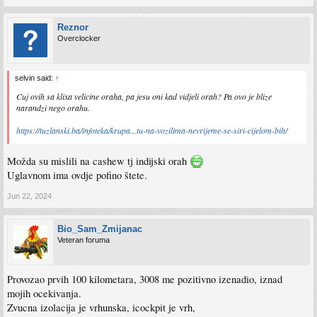
Reznor
Overclocker
selvin said:
↑
Cuj ovih sa klixa velicine oraha, pa jesu oni kad vidjeli orah? Pa ovo je blize
narandzi nego orahu.
https://tuzlanski.ba/infoteka/krupa...tu-na-vozilima-nevrijeme-se-siri-cijelom-bih/
Možda su mislili na cashew tj indijski orah
Uglavnom ima ovdje pofino štete.
Jun 22, 2024
Bio_Sam_Zmijanac
Veteran foruma
Provozao prvih 100 kilometara, 3008 me pozitivno izenadio, iznad
mojih ocekivanja.
Zvucna izolacija je vrhunska, icockpit je vrh,