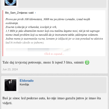
Bio_Sam_Zmijanac said:
↑
Provozao prvih 100 kilometara, 3008 me pozitivno izenadio, iznad mojih
ocekivanja.
Zvucna izolacija je vrhunska, icockpit je vrh,
1.5 HDi je jako dinamičan motor koji ovu mašinu lagano nosi, niti ja nit supruga
nismo imali problem koji su navodili da je instrument tabla zaklonjena volanom.
Jedina mana je automatska rucna, kontam je iskljuciti jer se ista ponekad ne aktivira
kad bi trebalo (desilo se jednom).
Click to expand...
Tale daj izvjestaj potrosnje, moze li ispod 3 litra, snimiii
Jun 23, 2024
Eldorado
Komšija
Baš je sinoc led poderao auta, ko nije imao garažu jutros je imao šta
vidjeti.