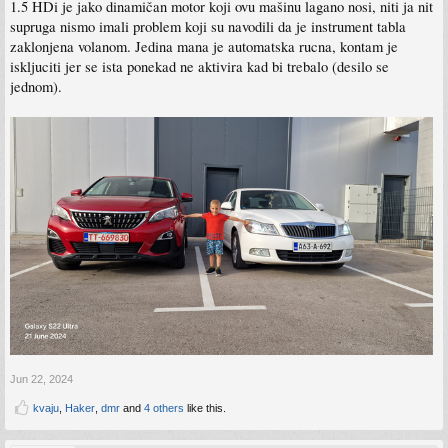
1.5 HDi je jako dinamičan motor koji ovu mašinu lagano nosi, niti ja nit
supruga nismo imali problem koji su navodili da je instrument tabla
zaklonjena volanom. Jedina mana je automatska rucna, kontam je
iskljuciti jer se ista ponekad ne aktivira kad bi trebalo (desilo se
jednom).
Jun 22, 2024
kvaju
,
Haker
,
dmr
and
4 others
like this.