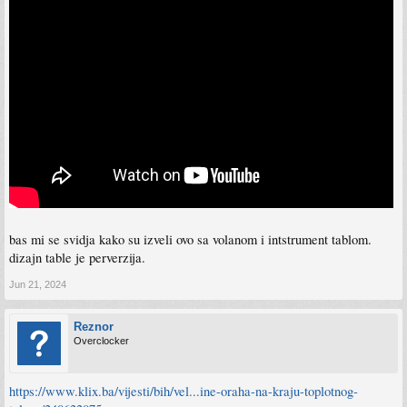
bas mi se svidja kako su izveli ovo sa volanom i intstrument tablom.
dizajn table je perverzija.
Jun 21, 2024
Reznor
Overclocker
https://www.klix.ba/vijesti/bih/vel...ine-oraha-na-kraju-toplotnog-