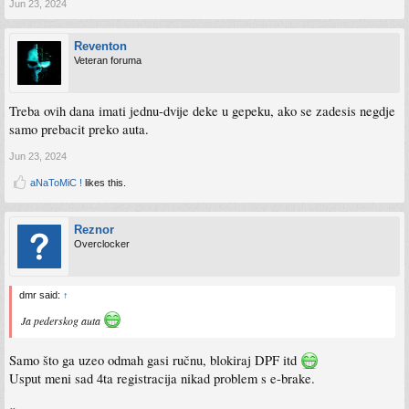
Jun 23, 2024
Reventon
Veteran foruma
Treba ovih dana imati jednu-dvije deke u gepeku, ako se zadesis negdje
samo prebacit preko auta.
Jun 23, 2024
aNaToMiC !
likes this.
Reznor
Overclocker
dmr said:
↑
Ja pederskog auta
Samo što ga uzeo odmah gasi ručnu, blokiraj DPF itd
Usput meni sad 4ta registracija nikad problem s e-brake.