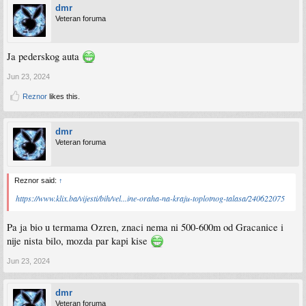
dmr
Veteran foruma
Ja pederskog auta
Jun 23, 2024
Reznor
likes this.
dmr
Veteran foruma
Reznor said:
↑
https://www.klix.ba/vijesti/bih/vel...ine-oraha-na-kraju-toplotnog-talasa/240622075
Pa ja bio u termama Ozren, znaci nema ni 500-600m od Gracanice i
nije nista bilo, mozda par kapi kise
Jun 23, 2024
dmr
Veteran foruma