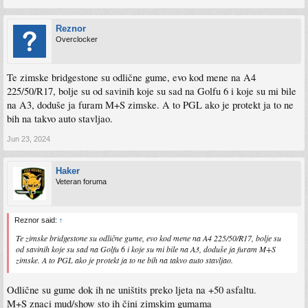
Reznor
Overclocker
Te zimske bridgestone su odlične gume, evo kod mene na A4
225/50/R17, bolje su od savinih koje su sad na Golfu 6 i koje su mi bile
na A3, doduše ja furam M+S zimske. A to PGL ako je protekt ja to ne
bih na takvo auto stavljao.
Jun 23, 2024
Haker
Veteran foruma
Reznor said:
↑
Te zimske bridgestone su odlične gume, evo kod mene na A4 225/50/R17, bolje su
od savinih koje su sad na Golfu 6 i koje su mi bile na A3, doduše ja furam M+S
zimske. A to PGL ako je protekt ja to ne bih na takvo auto stavljao.
Odlične su gume dok ih ne uništits preko ljeta na +50 asfaltu.
M+S znaci mud/show sto ih čini zimskim gumama