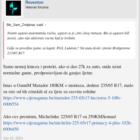
Reventon
Veteran foruma
Bio_Sam_Zmijanac said:
↑
Nisam ugasio automatsku ručnu, ugasit cu je zimi zbog minusa. Bio je ugasen hill
assist, zato nije aktivirao rucnu kad je trebalo.
Gdje su povoljne gume za kupiti. PGL Lukavac? Na autu dosle zimske Bridgestone
215/65 R17.
Samo nemoj kineza i protekt, ako si dao 27k za auto, onda uzmi
normalne gume, predpostavljam da ganjas ljetne.
Imas u GumiM Matador 180KM + montaza, doduse 235/65 R17, malo
su sire od tih zimskih al za ljeta su sasvim solidne
https://www.cijenaguma.ba/matador-235-65r17-hectorra-5-108v-
6006554
Ako ces premium, Michelinke 225/65 R17 su 250KM/komad
https://www.cijenaguma.ba/michelin-225-65r17-primacy-4-plus-102h-
6006450
Jun 23, 2024