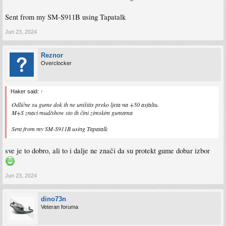
Sent from my SM-S911B using Tapatalk
Jun 23, 2024
Reznor
Overclocker
Haker said:
↑
Odlične su gume dok ih ne uništits preko ljeta na +50 asfaltu.
M+S znaci mud/show sto ih čini zimskim gumama
Sent from my SM-S911B using Tapatalk
sve je to dobro, ali to i dalje ne znači da su protekt gume dobar izbor
Jun 23, 2024
dino73n
Veteran foruma