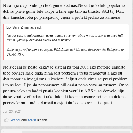
Nisam ja dugo vidio protekt gume kod nas.Nekad je to bilo popularno
dok su prave gume bile skupe a kine nije bilo na trzistu. SAd taj PGL
dila kinesku robu po prisupacnoj cijeni a protekt jedino za kamione.
Bio_Sam_Zmijanac said:
↑
Nisam ugasio automatsku ručnu, ugasit cu je zimi zbog minusa. Bio je ugasen hill
assist, zato nije aktivirao rucnu kad je trebalo.
Gdje su povoljne gume za kupiti. PGL Lukavac? Na autu dosle zimske Bridgestone
215/65 R17.
Ne sjecam se nesto kakav je sistem na tom 3008,ako motoric umjesto
tebe povlaci sajle onda zima jest problem i treba reaogovat a ako su
dva motorica integrisana u kocionu čeljust onda zima ne pravi problem
i to ne ledi. I jos da napomenem hill assist nema veze sa rucnom. On te
pricuva tako sto kad ti pustis kocnicu ventili u ABS-u ne dozvole ulju
da se vrati iz cilindara i tako fakticki kocnica ostane pritisnuta dok ne
pocnes kretat i tad elektronika osjeti da hoces krenuti i otpusti.
Jun 23, 2024
Reznor
and
selvin
like this.