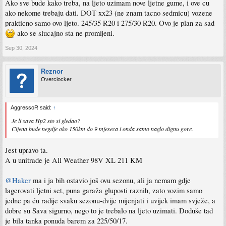
Ako sve bude kako treba, na ljeto uzimam nove ljetne gume, i ove cu
ako nekome trebaju dati. DOT xx23 (ne znam tacno sedmicu) vozene
prakticno samo ovo ljeto. 245/35 R20 i 275/30 R20. Ovo je plan za sad
ako se slucajno sta ne promijeni.
Sep 30, 2024
Reznor
Overclocker
AggressoR said:
↑
Je li sava Hp2 sto si gledao?
Cijena bude negdje oko 150km do 9 mjeseca i onda samo naglo dignu gore.
Jest upravo ta.
A u unitrade je All Weather 98V XL 211 KM
@Haker
ma i ja bih ostavio još ovu sezonu, ali ja nemam gdje
lagerovati ljetni set, puna garaža gluposti raznih, zato vozim samo
jedne pa ću radije svaku sezonu-dvije mijenjati i uvijek imam svježe, a
dobre su Sava sigurno, nego to je trebalo na ljeto uzimati. Doduše tad
je bila tanka ponuda barem za 225/50/17.