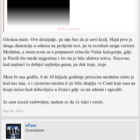
Click to expand...
Gledam malo. Ovo detaljnije, pa nije bas da je novi kralj. Hajd prvo je
druga dimenzija u odnosu na proljetni test, pa tu rezultati mogu varirati.
Međutim, a ovom testu su u potpunosti izbacilo Value kategoriju, gdje
je Pirelli bio među najgorima i što im je bila ahilova tetiva. Naravno,
kad makneš to dobiješ najbolju gumu, pa dok traje, traje.
Meni bi ona godila, 8 do 10 hiljada godišnje prelazim međutim slabo je
kod nas ima, a i cjenovno mislim d sje bila skuplja vs Conti koji sam na
kraju našao kod dobavljača u Zenici gdje su mi odmah i ugradili.
Ja sam zasad zadovoljan, nadam se da će tako i ostati.
Sep 30, 2024
nFare
Overclocker