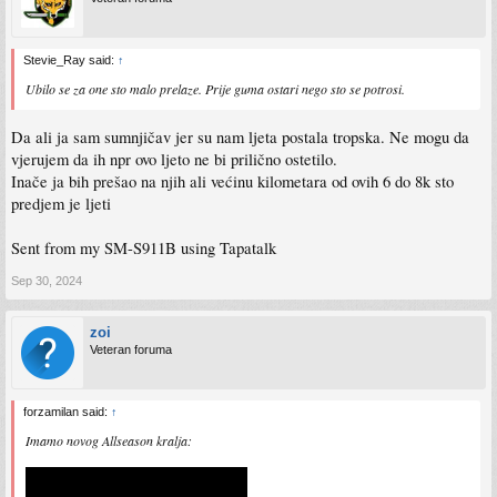
Stevie_Ray said:
↑
Ubilo se za one sto malo prelaze. Prije guma ostari nego sto se potrosi.
Da ali ja sam sumnjičav jer su nam ljeta postala tropska. Ne mogu da
vjerujem da ih npr ovo ljeto ne bi prilično ostetilo.
Inače ja bih prešao na njih ali većinu kilometara od ovih 6 do 8k sto
predjem je ljeti
Sent from my SM-S911B using Tapatalk
Sep 30, 2024
zoi
Veteran foruma
forzamilan said:
↑
Imamo novog Allseason kralja: