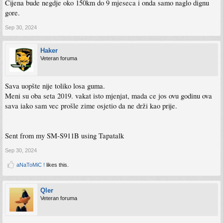
Cijena bude negdje oko 150km do 9 mjeseca i onda samo naglo dignu
gore.
Sep 30, 2024
Haker
Veteran foruma
Sava uopšte nije toliko losa guma.
Meni su oba seta 2019. vakat isto mjenjat, mada ce jos ovu godinu ova
sava iako sam vec prošle zime osjetio da ne drži kao prije.
Sent from my SM-S911B using Tapatalk
Sep 30, 2024
aNaToMiC !
likes this.
Qler
Veteran foruma