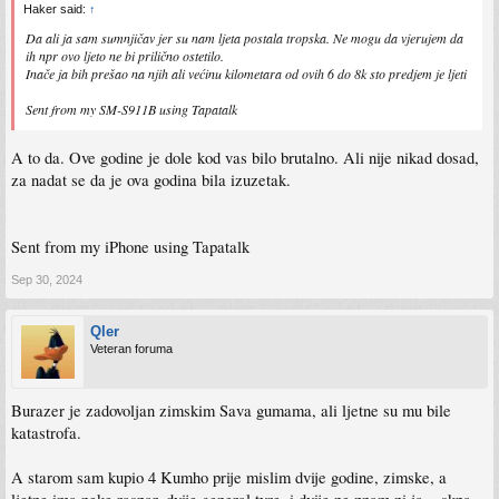
Haker said:
↑
Da ali ja sam sumnjičav jer su nam ljeta postala tropska. Ne mogu da vjerujem da
ih npr ovo ljeto ne bi prilično ostetilo.
Inače ja bih prešao na njih ali većinu kilometara od ovih 6 do 8k sto predjem je ljeti
Sent from my SM-S911B using Tapatalk
A to da. Ove godine je dole kod vas bilo brutalno. Ali nije nikad dosad,
za nadat se da je ova godina bila izuzetak.
Sent from my iPhone using Tapatalk
Sep 30, 2024
Qler
Veteran foruma
Burazer je zadovoljan zimskim Sava gumama, ali ljetne su mu bile
katastrofa.
A starom sam kupio 4 Kumho prije mislim dvije godine, zimske, a