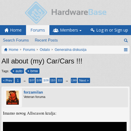
Home
Forums
Members
Log in or Sign up
Search Forums
Recent Posts
Home
Forums
Ostalo
Generalna diskusija
All about (my) Car/Cars !!!
auto
bmw
Tags:
< Prev
1
←
→
Next >
1107
1108
1109
1110
1111
1349
forzamilan
Veteran foruma
Imamo novog Allseason kralja: