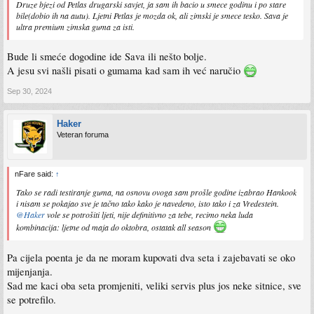
Druze bjezi od Petlas drugarski savjet, ja sam ih bacio u smece godinu i po stare
bile(dobio ih na autu). Ljetni Petlas je mozda ok, ali zimski je smece tesko. Sava je
ultra premium zimska guma za isti.
Bude li smeće dogodine ide Sava ili nešto bolje.
A jesu svi našli pisati o gumama kad sam ih već naručio
Sep 30, 2024
Haker
Veteran foruma
nFare said:
↑
Tako se radi testiranje guma, na osnovu ovoga sam prošle godine izabrao Hankook
i nisam se pokajao sve je tačno tako kako je navedeno, isto tako i za Vredestein.
@Haker
vole se potrošiti ljeti, nije definitivno za tebe, recimo neka luda
kombinacija: ljetne od maja do oktobra, ostatak all season
Pa cijela poenta je da ne moram kupovati dva seta i zajebavati se oko
mijenjanja.
Sad me kaci oba seta promjeniti, veliki servis plus jos neke sitnice, sve
se potrefilo.