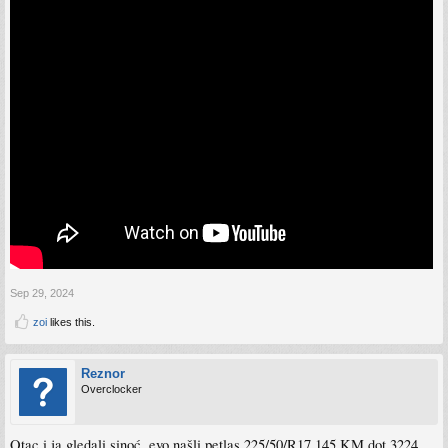
Sep 29, 2024
zoi
likes this.
Reznor
Overclocker
Otac i ja gledali sinoć, evo našli petlas 225/50/R17 145 KM dot 3224