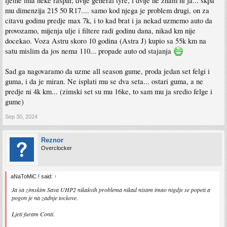
ljetne ima neke raspar, dvije general tyre, i dvije ne znam ni ja... skpa
mu dimenzija 215 50 R17.... samo kod njega je problem drugi, on za
citavu godinu predje max 7k, i to kad brat i ja nekad uzmemo auto da
provozamo, mijenja ulje i filtere radi godinu dana, nikad km nije
docekao. Voza Astru skoro 10 godina (Astra J) kupio sa 55k km na
satu mislim da jos nema 110... propade auto od stajanja
Sad ga nagovaramo da uzme all season gume, proda jedan set felgi i
guma, i da je miran. Ne isplati mu se dva seta... ostari guma, a ne
predje ni 4k km... (zimski set su mu 16ke, to sam mu ja sredio felge i
gume)
Sep 30, 2024
Reznor
Overclocker
aNaToMiC ! said:
↑
Ja sa zimskim Sava UHP2 nikakvih problema nikad nisam imao nigdje se popeti a
pogon je na zadnje tockove.
Ljeti furam Conti.