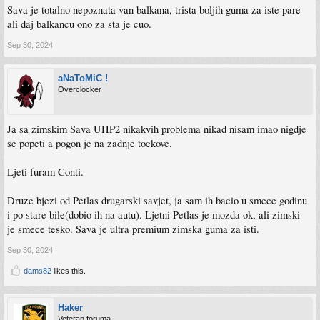
Sava je totalno nepoznata van balkana, trista boljih guma za iste pare
ali daj balkancu ono za sta je cuo.
Sep 30, 2024
aNaToMiC !
Overclocker
Ja sa zimskim Sava UHP2 nikakvih problema nikad nisam imao nigdje
se popeti a pogon je na zadnje tockove.
Ljeti furam Conti.
Druze bjezi od Petlas drugarski savjet, ja sam ih bacio u smece godinu
i po stare bile(dobio ih na autu). Ljetni Petlas je mozda ok, ali zimski
je smece tesko. Sava je ultra premium zimska guma za isti.
Sep 30, 2024
dams82
likes this.
Haker
Veteran foruma