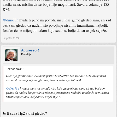
akcija neka, mislim da se bolje nije moglo naći, Sava u volanu je 185
KM.
@dino73n
hvala ti puno na ponudi, nisu loše gume gledao sam, ali sad
baš sam gledao da nađem što povoljnije nisam s finansijama najbolji.
Ionako će se mijenjati nakon koju sezonu, bolje da su uvijek svježe.
Sep 30, 2024
AggressoR
Komšija
Reznor said:
↑
Otac i ja gledali sinoć, evo našli petlas 225/50/R17 145 KM dot 3224 akcija neka,
mislim da se bolje nije moglo naći, Sava u volanu je 185 KM.
@dino73n
hvala ti puno na ponudi, nisu loše gume gledao sam, ali sad baš sam
gledao da nađem što povoljnije nisam s finansijama najbolji. Ionako će se mijenjati
nakon koju sezonu, bolje da su uvijek svježe.
Je li sava Hp2 sto si gledao?