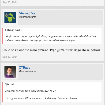
Sep 30, 2024
Stevie_Ray
Veteran foruma
XTRage said:
↑
Nevjerovatno dobri rezultati pirelli-a, da guma istovremeno bude tako dobra i na
suhom i na mokrom i na snijegu, ali se nazalost trosi ko sapun.
Ubilo se za one sto malo prelaze. Prije guma ostari nego sto se potrosi.
Sep 30, 2024
XTRage
Veteran foruma
Qler said:
↑
Moj brat je imao Sava uhp2 ljetne, 225 45 17.
Loše gume haos. Klizu samo tako. Sad dunlop i nema problema.