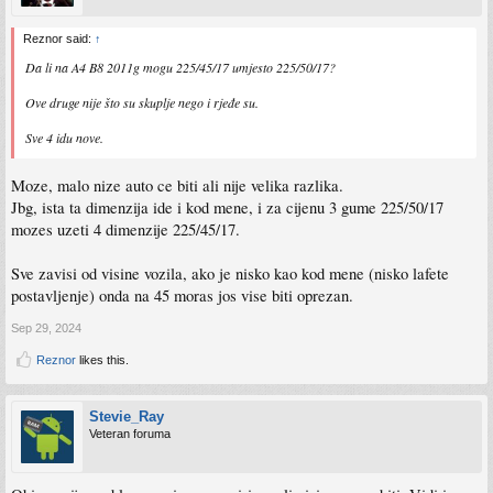
Reznor said:
↑
Da li na A4 B8 2011g mogu 225/45/17 umjesto 225/50/17?
Ove druge nije što su skuplje nego i rjeđe su.
Sve 4 idu nove.
Moze, malo nize auto ce biti ali nije velika razlika.
Jbg, ista ta dimenzija ide i kod mene, i za cijenu 3 gume 225/50/17
mozes uzeti 4 dimenzije 225/45/17.
Sve zavisi od visine vozila, ako je nisko kao kod mene (nisko lafete
postavljenje) onda na 45 moras jos vise biti oprezan.
Sep 29, 2024
Reznor
likes this.
Stevie_Ray
Veteran foruma