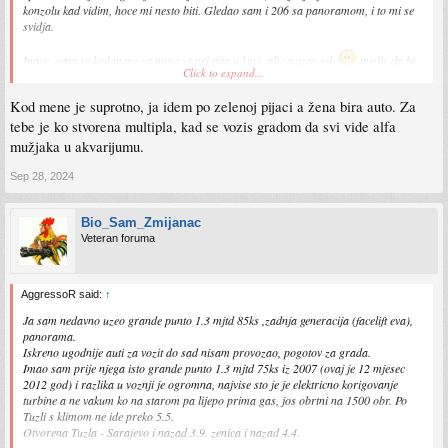
konzolu kad vidim, hoce mi nesto biti. Gledao sam i 206 sa panoramom, i to mi se
svidja.
Inace, zena se kod mene za puno stvari pita u kuci, ali za auto jok
mislis da bi
Click to expand...
vozao cls da je po njenom
Kod mene je suprotno, ja idem po zelenoj pijaci a žena bira auto. Za
tebe je ko stvorena multipla, kad se vozis gradom da svi vide alfa
mužjaka u akvarijumu.
Sep 28, 2024
Bio_Sam_Zmijanac
Veteran foruma
AggressoR said:
↑
Ja sam nedavno uzeo grande punto 1.3 mjtd 85ks ,zadnja generacija (facelift eva),
panorama.
Iskreno ugodnije auti za vozit do sad nisam provozao, pogotov za grada.
Imao sam prije njega isto grande punto 1.3 mjtd 75ks iz 2007 (ovaj je 12 mjesec
2012 god) i razlika u voznji je ogromna, najvise sto je je elektricno korigovanje
turbine a ne vakum ko na starom pa lijepo prima gas, jos obrtni na 1500 obr. Po
Tuzli s klimom ne ide preko 5.5.
Otvorena Tuzla - Sarajevo i nazad 3.9. zenica i nazad 4.4.