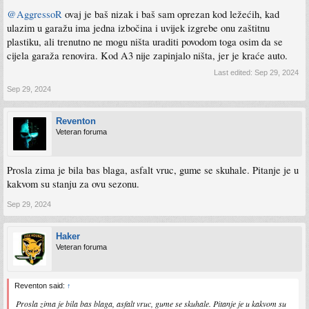
@AggressoR
ovaj je baš nizak i baš sam oprezan kod ležećih, kad
ulazim u garažu ima jedna izbočina i uvijek izgrebe onu zaštitnu
plastiku, ali trenutno ne mogu ništa uraditi povodom toga osim da se
cijela garaža renovira. Kod A3 nije zapinjalo ništa, jer je kraće auto.
Last edited:
Sep 29, 2024
Sep 29, 2024
Reventon
Veteran foruma
Prosla zima je bila bas blaga, asfalt vruc, gume se skuhale. Pitanje je u
kakvom su stanju za ovu sezonu.
Sep 29, 2024
Haker
Veteran foruma
Reventon said:
↑
Prosla zima je bila bas blaga, asfalt vruc, gume se skuhale. Pitanje je u kakvom su