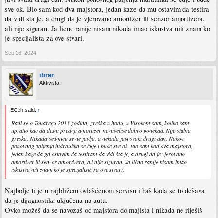
sve ok. Bio sam kod dva majstora, jedan kaze da mu ostavim da testira
da vidi sta je, a drugi da je vjerovano amortizer ili senzor amortizera,
ali nije siguran. Ja licno ranije nisam nikada imao iskustva niti znam ko
je specijalista za ove stvari.
Sep 26, 2024
ibran
Aktivista
ECeh said:
↑
Radi se o Touaregu 2013 godina, greška u hodu, u Visokom sam, koliko sam
upratio kao da desni prednji amortizer ne nivelise dobro ponekad. Nije stalna
greska. Nekada sedmicu se ne javlja, a nekada javi svaki drugi dan. Nakon
ponovnog paljenja hidraulika se čuje i bude sve ok. Bio sam kod dva majstora,
jedan kaže da ga ostavim da testiram da vidi šta je, a drugi da je vjerovano
amortizer ili senzor amortizera, ali nije siguran. Ja lično ranije nisam imao
iskustva niti znam ko je specijalista za ove stvari.
Najbolje ti je u najbližem ovlašćenom servisu i baš kada se to dešava
da je dijagnostika ukjučena na autu.
Ovko možeš da se navozaš od majstora do majista i nikada ne riješiš