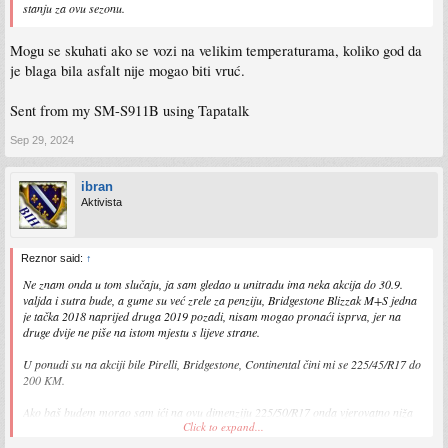
stanju za ovu sezonu.
Mogu se skuhati ako se vozi na velikim temperaturama, koliko god da
je blaga bila asfalt nije mogao biti vruć.
Sent from my SM-S911B using Tapatalk
Sep 29, 2024
ibran
Aktivista
Reznor said:
↑
Ne znam onda u tom slučaju, ja sam gledao u unitradu ima neka akcija do 30.9.
valjda i sutra bude, a gume su već zrele za penziju, Bridgestone Blizzak M+S jedna
je tačka 2018 naprijed druga 2019 pozadi, nisam mogao pronaći isprva, jer na
druge dvije ne piše na istom mjestu s lijeve strane.
U ponudi su na akciji bile Pirelli, Bridgestone, Continental čini mi se 225/45/R17 do
200 KM.
Ako baš budem morao sam ići na ovu dimenziju 225/50/R17 onda vjerovatno niža
Click to expand...
klasa tipa Sava, ima i Rikken, Kelly, pa ću ih opet za godinu dvije mijenjati sve 4.