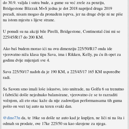
do 30.9. valjda i sutra bude, a gume su već zrele za penziju,
Bridgestone Blizzak M+S jedna je dot 2018 naprijed druga 2019
pozadi, nisam mogao da pronađem isprva, jer na druge dvije ni ne piše
na istom mjestu s lijeve strane.
U ponudi su na akciji bile Pirelli, Bridgestone, Continental čini mi se
225/45/R17 do 200 KM.
Ako baš budem morao ići na ovu dimenziju 225/50/R17 onda ide
vjerovatno niža klasa tipa Sava, ima i Rikken, Kelly, pa ću ih opet za
godinu dvije mijenjati sve 4.
Sava 225/50/17 nađoh da je 190 KM, a 225/45/17 165 KM usporedbe
radi.
Sa Savom smo imali loše iskustvo, isto unitrade, na Golfu 6 su trenutno
i fabrički došle nejednako balansirane, vjerovatno će se to razraditi
vožnjom, ali eto otac kaže da nije zadovoljan performansama tih guma
pošto on vozi taj auto na teren svaki dan.
@dino73n
da, te 16ke su došle uz auto kad je kupljen, ne liči ni na šta i
odmah su prodate, ove 17ke 225/50 su kao skrojene za njega.