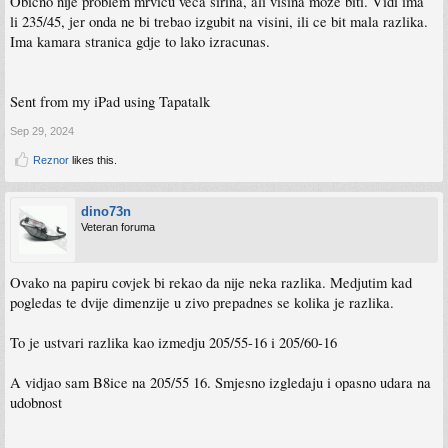
Obicno nije problem mrvicu veca sirina, ali visina moze biti. Vidi ima
li 235/45, jer onda ne bi trebao izgubit na visini, ili ce bit mala razlika.
Ima kamara stranica gdje to lako izracunas.
Sent from my iPad using Tapatalk
Sep 29, 2024
Reznor
likes this.
dino73n
Veteran foruma
Ovako na papiru covjek bi rekao da nije neka razlika. Medjutim kad
pogledas te dvije dimenzije u zivo prepadnes se kolika je razlika.
To je ustvari razlika kao izmedju 205/55-16 i 205/60-16
A vidjao sam B8ice na 205/55 16. Smjesno izgledaju i opasno udara na
udobnost