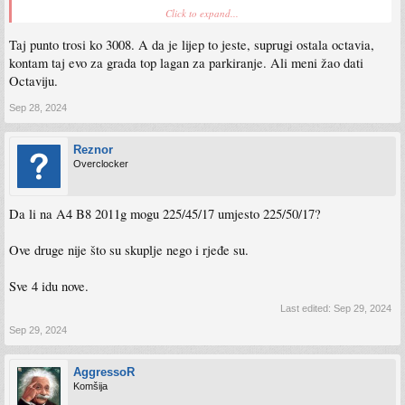
Click to expand...
A auto ima prostora i na prednjoj i na zadnjoj klupi, jedino ako si preko 190 cm
onda bjezi od panorame jer je krov nizi nego u standardne verzije.
Taj punto trosi ko 3008. A da je lijep to jeste, suprugi ostala octavia,
Lanac je, oko 350km zamjena s svim i mjenjas ako se pocne cuti. Ostali dijelovi
kontam taj evo za grada top lagan za parkiranje. Ali meni žao dati
jeftini (platforma ko u opel corse i alfe mito).
Octaviju.
Sep 28, 2024
Reznor
Overclocker
Da li na A4 B8 2011g mogu 225/45/17 umjesto 225/50/17?
Ove druge nije što su skuplje nego i rjeđe su.
Sve 4 idu nove.
Last edited:
Sep 29, 2024
Sep 29, 2024
AggressoR
Komšija