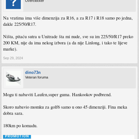
Overclocker
Na vratima ima više dimenzija za R16, a za R17 i R18 samo po jedna,
dakle 225/50/R17.
Ništa, pitaću sutra u Unitrade šta mi nude, sve su im 225/50/R17 preko
200 KM, nije da ima nekog izbora (a da nije Linlong, i tako te lijeve
marke).
Sep 29, 2024
dino73n
Veteran foruma
Mogu ti nabaviti Laufen,super guma. Hankookov podbrend.
Skoro nabavio momku za golf6 samo u ono 45 dimenziji. Fina meka
dobra sara.
180km po komadu.