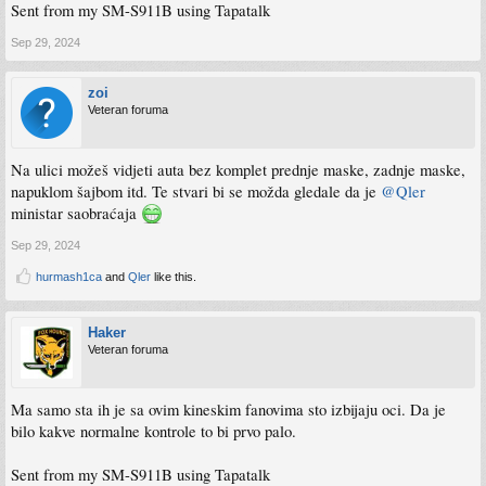
Sent from my SM-S911B using Tapatalk
Sep 29, 2024
zoi
Veteran foruma
Na ulici možeš vidjeti auta bez komplet prednje maske, zadnje maske,
napuklom šajbom itd. Te stvari bi se možda gledale da je
@Qler
ministar saobraćaja
Sep 29, 2024
hurmash1ca
and
Qler
like this.
Haker
Veteran foruma
Ma samo sta ih je sa ovim kineskim fanovima sto izbijaju oci. Da je
bilo kakve normalne kontrole to bi prvo palo.
Sent from my SM-S911B using Tapatalk