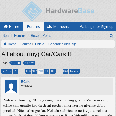
Home
Forums
Members
Log in or Sign up
Search Forums
Recent Posts
Home
Forums
Ostalo
Generalna diskusija
All about (my) Car/Cars !!!
auto
bmw
Tags:
< Prev
1
←
→
Next >
1106
1107
1108
1109
1110
1349
ECeh
Aktivista
Radi se o Touaregu 2013 godina, error running gear, u Visokom sam,
koliko sam upratio kao da desni prednji amortizer ne nivelise dobro
ponekad. Nije stalna greska. Nekada sedmicu se ne javlja, a nekada
javi svaki drugi dan. Nakon ponovnog paljenja hidraulika se cuje i bude