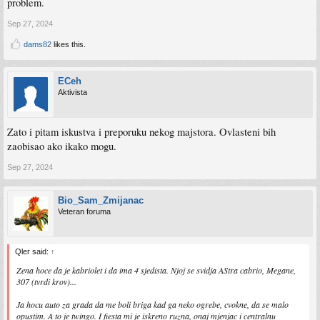
problem.
Sep 27, 2024
dams82
likes this.
ECeh
Aktivista
Zato i pitam iskustva i preporuku nekog majstora. Ovlasteni bih
zaobisao ako ikako mogu.
Sep 27, 2024
Bio_Sam_Zmijanac
Veteran foruma
Qler said:
↑
Zena hoce da je kabriolet i da ima 4 sjedista. Njoj se svidja AStra cabrio, Megane,
307 (tvrdi krov)...
Ja hocu auto za grada da me boli briga kad ga neko ogrebe, cvokne, da se malo
opustim. A to je twingo. I fiesta mi je iskreno ruzna, onaj mjenjac i centralnu