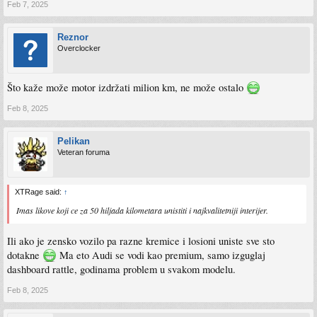
Feb 7, 2025
Reznor
Overclocker
Što kaže može motor izdržati milion km, ne može ostalo
Feb 8, 2025
Pelikan
Veteran foruma
XTRage said:
↑
Imas likove koji ce za 50 hiljada kilometara unistiti i najkvalitetniji interijer.
Ili ako je zensko vozilo pa razne kremice i losioni uniste sve sto
dotakne
Ma eto Audi se vodi kao premium, samo izguglaj
dashboard rattle, godinama problem u svakom modelu.
Feb 8, 2025