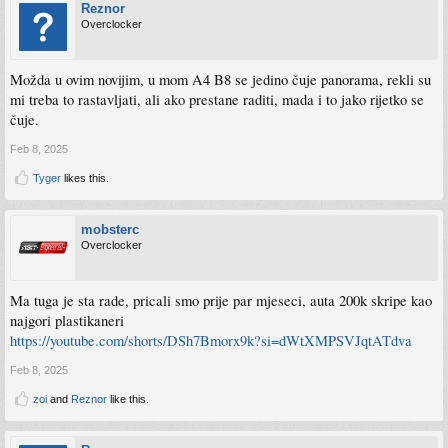
Reznor
Overclocker
Možda u ovim novijim, u mom A4 B8 se jedino čuje panorama, rekli su
mi treba to rastavljati, ali ako prestane raditi, mada i to jako rijetko se
čuje.
Feb 8, 2025
Tyger
likes this.
mobsterc
Overclocker
Ma tuga je sta rade, pricali smo prije par mjeseci, auta 200k skripe kao
najgori plastikaneri
https://youtube.com/shorts/DSh7Bmorx9k?si=dWtXMPSVJqtATdva
Feb 8, 2025
zoi
and
Reznor
like this.