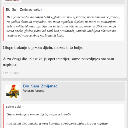
Bio_Sam_Zmijanac said:
↑
Pa nije mercedes da nakon 500k izgleda kao nov iz fabrike, normalno da ce francuz
za godinu dana da propadne, evo mom otpadaju dijelovi, ne moze se poliranjem
sakriti velika kilometraza. Sjecam se kad sam oktaviu kupovao na 380k ova moja
nema packe, gledao jednu od 180k kod prodavača, zamisli udubljena plastika na
vratima od vozaca zbog naslanjanja lakta.
Glupo trolanje u prvom dijelu, mozes ti to bolje.
A za drugi dio, plastika je opet interijer, samo potvrdjujes sto sam
napisao.
Feb 7, 2025
Bio_Sam_Zmijanac
Veteran foruma
selvin said:
↑
Glupo trolanje u prvom dijelu, mozes ti to bolje.
A za drugi dio, plastika je opet interijer, samo potvrdjujes sto sam napisao.