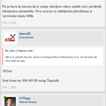
Pa ja hocu da kazem da je stanje interijera odraz radnih sati i pređenih
kilometara automobila. Ova octavia sa udubljenim plastikama je
vjerovatno imala 600k.
Feb 7, 2025
dams82
Overclocker
Bio_Sam_Zmijanac said:
↑
Ma to je garant taxi bio, dosta su ih kupovali po Francuskoj za to. Ja vjerujem da
ima 500k na satu.
182xxx
Sent from my SM-S911B using Tapatalk
Feb 7, 2025
XTRage
Veteran foruma