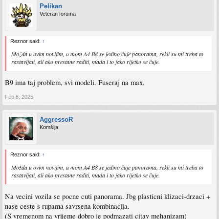
Pelikan
Veteran foruma
Reznor said:
↑
Možda u ovim novijim, u mom A4 B8 se jedino čuje panorama, rekli su mi treba to
rastavljati, ali ako prestane raditi, mada i to jako rijetko se čuje.
B9 ima taj problem, svi modeli. Fuseraj na max.
Feb 8, 2025
AggressoR
Komšija
Reznor said:
↑
Možda u ovim novijim, u mom A4 B8 se jedino čuje panorama, rekli su mi treba to
rastavljati, ali ako prestane raditi, mada i to jako rijetko se čuje.
Na vecini vozila se pocne cuti panorama. Jbg plasticni klizaci-drzaci +
nase ceste s rupama savrsena kombinacija.
(S vremenom na vrijeme dobro je podmazati citav mehanizam)