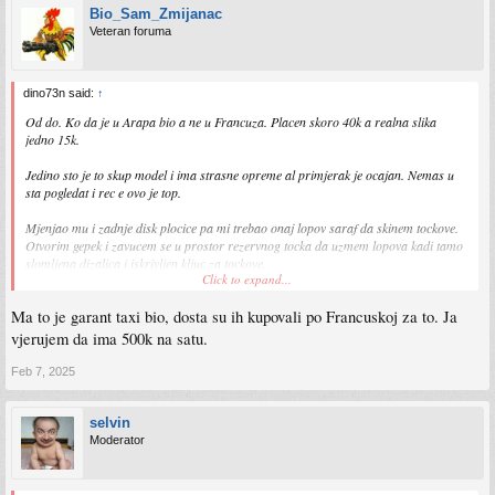
Bio_Sam_Zmijanac
Veteran foruma
dino73n said:
↑
Od do. Ko da je u Arapa bio a ne u Francuza. Placen skoro 40k a realna slika
jedno 15k.
Jedino sto je to skup model i ima strasne opreme al primjerak je ocajan. Nemas u
sta pogledat i rec e ovo je top.
Mjenjao mu i zadnje disk plocice pa mi trebao onaj lopov saraf da skinem tockove.
Otvorim gepek i zavucem se u prostor rezervnog tocka da uzmem lopova kadi tamo
slomljena dizalica i iskrivljen kljuc za tockove.
Click to expand...
Znaci nema segmenta koji je prezivio.
Ma to je garant taxi bio, dosta su ih kupovali po Francuskoj za to. Ja
vjerujem da ima 500k na satu.
Sent from my iPhone using Tapatalk Pro
Feb 7, 2025
selvin
Moderator