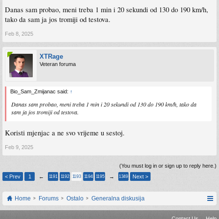
Danas sam probao, meni treba 1 min i 20 sekundi od 130 do 190 km/h,
tako da sam ja jos tromiji od testova.
Feb 8, 2025
XTRage
Veteran foruma
Bio_Sam_Zmijanac said:
↑
Danas sam probao, meni treba 1 min i 20 sekundi od 130 do 190 km/h, tako da
sam ja jos tromiji od testova.
Koristi mjenjac a ne svo vrijeme u sestoj.
Feb 9, 2025
(You must log in or sign up to reply here.)
< Prev
1
←
→
Next >
1191
1192
1193
1194
1195
1349
Home
Forums
Ostalo
Generalna diskusija
Contact Us
Help