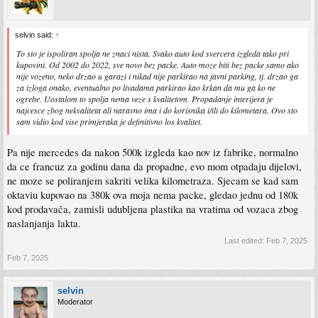
selvin said:
↑
To sto je ispoliran spolja ne znaci nista. Svako auto kod svercera izgleda tako pri
kupovini. Od 2002 do 2022, sve novo bez packe. Auto moze biti bez packe samo ako
nije vozeno, neko drzao u garazi i nikad nije parkirao na javni parking, tj. drzao ga
za izloga onako, eventualno po livadama parkirao kao krkan da mu ga ko ne
ogrebe. Uostalom to spolja nema veze s kvalitetom. Propadanje interijera je
najcesce zbog nekvaliteta ali naravno ima i do korisnika i/ili do kilometara. Ovo sto
sam vidio kod vise primjeraka je definitivno los kvalitet.
Pa nije mercedes da nakon 500k izgleda kao nov iz fabrike, normalno
da ce francuz za godinu dana da propadne, evo mom otpadaju dijelovi,
ne moze se poliranjem sakriti velika kilometraza. Sjecam se kad sam
oktaviu kupovao na 380k ova moja nema packe, gledao jednu od 180k
kod prodavača, zamisli udubljena plastika na vratima od vozaca zbog
naslanjanja lakta.
Last edited:
Feb 7, 2025
Feb 7, 2025
selvin
Moderator