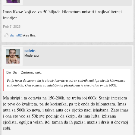
Imas likove koji ce za 50 hiljada kilometara unistiti i najkvalitetniji
interijer.
Feb 7, 2025
dams82
likes this.
selvin
Moderator
Bio_Sam_Zmijanac said:
↑
Pa ja hocu da kazem da je stanje interijera odraz radnih sati i pređenih kilometara
automobila. Ova octavia sa udubljenim plastikama je vjerovatno imala 600k.
Ma skripi i ta octavia na 150-200k, ne treba joj 600k. Stanje interijera
je prvo do kvaliteta, pa do korisnika, pa tek onda do kilometara. Imas
auta sa 500k ko nova, i takva auta ces rijetko naci ishabana. Zato imas
i ona sto vec sa 50k sve pocinje da skripi, da ima lufta, izlizana
sjedista, oguljen volan, itd, taman da ih pazis i mazis i drzis u dnevnoj
sobi.