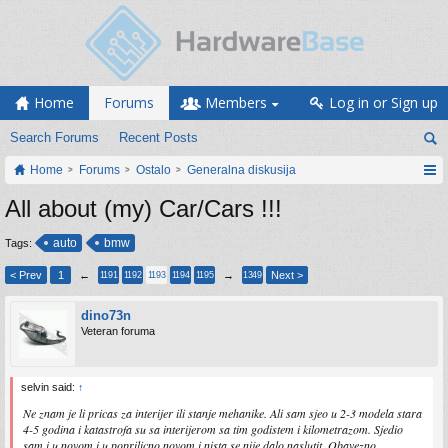
Home
Forums
Members
Log in or Sign up
Search Forums
Recent Posts
Home
Forums
Ostalo
Generalna diskusija
All about (my) Car/Cars !!!
auto
bmw
Tags:
< Prev
1
←
→
Next >
1191
1192
1193
1194
1195
1349
dino73n
Veteran foruma
selvin said:
↑
Ne znam je li pricas za interijer ili stanje mehanike. Ali sam sjeo u 2-3 modela stara
4-5 godina i katastrofa su sa interijerom sa tim godistem i kilometrazom. Sjedio
sam i u novom i u poprilicno novom i nista se nije dalo naslutit. Obavezno