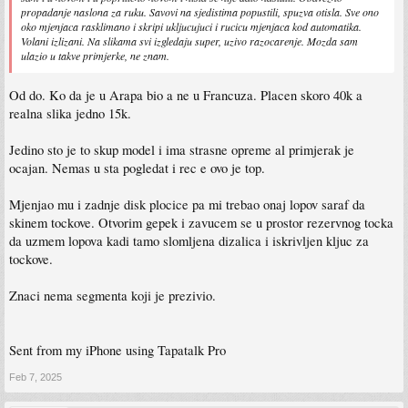
propadanje naslona za ruku. Savovi na sjedistima popustili, spuzva otisla. Sve ono
oko mjenjaca rasklimano i skripi ukljucujuci i rucicu mjenjaca kod automatika.
Volani izlizani. Na slikama svi izgledaju super, uzivo razocarenje. Mozda sam
ulazio u takve primjerke, ne znam.
Od do. Ko da je u Arapa bio a ne u Francuza. Placen skoro 40k a
realna slika jedno 15k.
Jedino sto je to skup model i ima strasne opreme al primjerak je
ocajan. Nemas u sta pogledat i rec e ovo je top.
Mjenjao mu i zadnje disk plocice pa mi trebao onaj lopov saraf da
skinem tockove. Otvorim gepek i zavucem se u prostor rezervnog tocka
da uzmem lopova kadi tamo slomljena dizalica i iskrivljen kljuc za
tockove.
Znaci nema segmenta koji je prezivio.
Sent from my iPhone using Tapatalk Pro
Feb 7, 2025