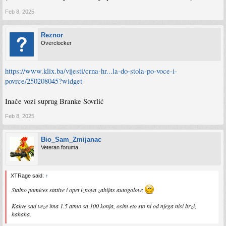
Feb 8, 2025
Reznor
Overclocker
https://www.klix.ba/vijesti/crna-hr...la-do-stola-po-voce-i-
povrce/250208045?widget
Inače vozi suprug Branke Sovrlić
Feb 8, 2025
Bio_Sam_Zmijanac
Veteran foruma
XTRage said:
↑
Stalno pomices stative i opet iznova zabijas autogolove
Kakve sad veze ima 1.5 atmo sa 100 konja, osim eto sto ni od njega nisi brzi,
hahaha.