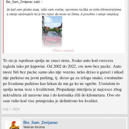
Bio_Sam_Zmijanac said:
↑
Ja kad sam gledao auta, vidio sam svašta, ogromna razlika sa istim kilometražama,
a stanje naslonjača mi je bio reper da nesto ne štima. A posebno i stanje vanjskog
Click to expand...
izgleda. Ogromne razlike.
To sto je ispoliran spolja ne znaci nista. Svako auto kod svercera
izgleda tako pri kupovini. Od 2002 do 2022, sve novo bez packe. Auto
moze biti bez packe samo ako nije vozeno, neko drzao u garazi i nikad
nije parkirao na javni parking, tj. drzao ga za izloga onako, eventualno
po livadama parkirao kao krkan da mu ga ko ne ogrebe. Uostalom to
spolja nema veze s kvalitetom. Propadanje interijera je najcesce zbog
nekvaliteta ali naravno ima i do korisnika i/ili do kilometara. Ovo sto
sam vidio kod vise primjeraka je definitivno los kvalitet.
Feb 7, 2025
Bio_Sam_Zmijanac
Veteran foruma