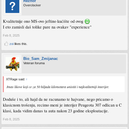
Reznor
Overclocker
Kvalitetnije ono MS-ovo jeftino kućište od ovog
I eto zamisli daš tolike pare na ovakav "experience"
Feb 8, 2025
zoi
likes this.
Bio_Sam_Zmijanac
Veteran foruma
XTRage said:
↑
Imas likove koji ce za 50 hiljada kilometara unistiti i najkvalitetniji interijer.
Doduše i to, ali hajd da ne racunamo te hajvane, nego pricamo o
klasicnom trošenju, recimo meni je interijer Peugeota 307 odlican u C
klasi, kada vidim danas ta auta nakon 23 godine eksploatacije.
Feb 8, 2025