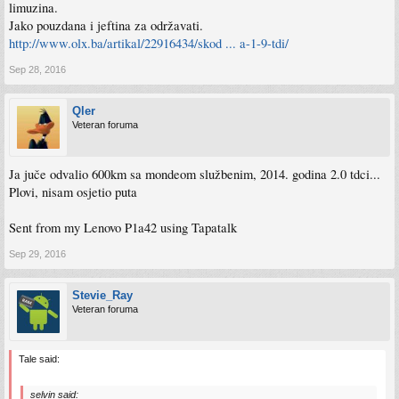
limuzina.
Jako pouzdana i jeftina za održavati.
http://www.olx.ba/artikal/22916434/skod ... a-1-9-tdi/
Sep 28, 2016
Qler
Veteran foruma
Ja juče odvalio 600km sa mondeom službenim, 2014. godina 2.0 tdci...
Plovi, nisam osjetio puta
Sent from my Lenovo P1a42 using Tapatalk
Sep 29, 2016
Stevie_Ray
Veteran foruma
Tale said:
selvin said: