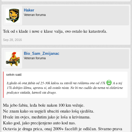
Haker
Veteran foruma
Tek od s klade i nove e klase valja, ovo ostalo ke katastrofa.
Sep 28, 2016
Bio_Sam_Zmijanac
Veteran foruma
selvin said:
Izgleda ok ona fabia od 25-30k kakvu su stavili na reklamu one od 17k
A u toj
17k dobijes klimu, upravu si, ali ostalo nista. Ne bi me cudilo da nema ni elektricne
podizace stakala, kamoli sta drugo.
Ma jebo fabiu, leđa bole nakon 100 km vožnje.
Ne znam kako su uspjeli ubaciti onako lošq sjedišta.
Hvale im ovjes, međutim jako je loša u krivinama.
Kako god, jako precijenjeno auto kod nas.
Octavia je druga prica, onaj 2009+ facelift je odličan. Stvarno prava