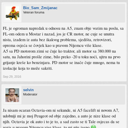
Bio_Sam_Zmijanac
Veteran foruma
FL je ogroman napredak u odnosu na A5, znam obje vozim na poslu, sa
FL-om odem u Mostar i nazad, jos je CR motor, ne cuje se unutra
nista, izađem iz auta bez ikakvog problema, sjedišta, retrovizori,
oprema osjeća se čovjek kao u pravom Nijemcu više klase.
A5 sa PD motorom zimi se čuje ko traktor, ali motor sa 380.000 na
satu, na Jahorini prošle zime, bilo preko -20 u toku noći, ujtru na prvo
grijanje kreše ko benzinjara. PD motor se inače čuje mnogo, nema tu
izolacije koja to može sakriti.
Sep 29, 2016
selvin
Moderator
Ja nisam ocaran Octavia-om ni sekunde, ni A5 facelift ni novom A7,
udobniji mi je moj Peugeot od obje zajedno, a auto je nize klase od
njih. Octavia je ok auto i to je to, a sad zasto se ti Tale osjecas da se
vozis u pravom Nijemcu vise klase, to mi nije jasno