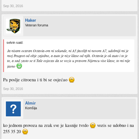
Sep 30, 2016
Haker
Veteran foruma
selvin said:
Ja nisam ocaran Octavia-om ni sekunde, ni A5 facelift ni novom A7, udobniji mi je
moj Peugeot od obje zajedno, a auto je nize klase od njih. Octavia je ok auto i to je
to, a sad zasto se ti Tale osjecas da se vozis u pravom Nijemcu vise klase, to mi nije
jasno
Pa poslje citroena i ti bi se osjećao
Sep 30, 2016
Almir
Komšija
ko jednom provoza na zrak sve je kasnije tvrdo
vozis se udobno i na
255 35 20