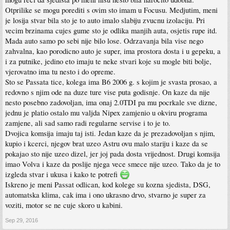
Otprilike se mogu porediti s ovim sto imam u Focusu. Medjutim, meni
je losija stvar bila sto je to auto imalo slabiju zvucnu izolaciju. Pri
vecim brzinama cujes gume sto je odlika manjih auta, osjetis rupe itd.
Mada auto samo po sebi nije bilo lose. Odrzavanja bila vise nego
zahvalna, kao porodicno auto je super, ima prostora dosta i u gepeku, a
i za putnike, jedino eto imaju te neke stvari koje su mogle biti bolje,
vjerovatno ima tu nesto i do opreme.
Sto se Passata tice, kolega ima B6 2006 g. s kojim je svasta prosao, a
redovno s njim ode na duze ture vise puta godisnje. On kaze da nije
nesto posebno zadovoljan, ima onaj 2.0TDI pa mu pocrkale sve dizne,
jednu je platio ostalo mu valjda Nipex zamjenio u okviru programa
zamjene, ali sad samo radi regularne servise i to je to.
Dvojica komsija imaju taj isti. Jedan kaze da je prezadovoljan s njim,
kupio i kcerci, njegov brat uzeo Astru ovu malo stariju i kaze da se
pokajao sto nije uzeo dizel, jer joj pada dosta vrijednost. Drugi komsija
imao Volva i kaze da poslije njega vece smece nije uzeo. Tako da je to
izgleda stvar i ukusa i kako te potrefi
Iskreno je meni Passat odlican, kod kolege su kozna sjedista, DSG,
automatska klima, cak ima i ono ukrasno drvo, stvarno je super za
voziti, motor se ne cuje skoro u kabini.
Sep 29, 2016