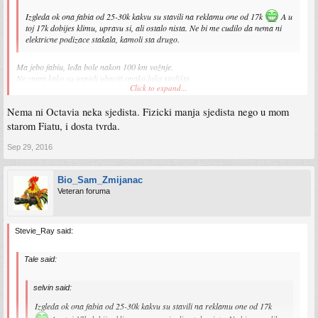
Izgleda ok ona fabia od 25-30k kakvu su stavili na reklamu one od 17k
A u
toj 17k dobijes klimu, upravu si, ali ostalo nista. Ne bi me cudilo da nema ni
elektricne podizace stakala, kamoli sta drugo.
Ma jebo fabiu, leđa bole nakon 100 km vožnje.
Ne znam kako su uspjeli ubaciti onako lošq sjedišta.
Click to expand...
Hvale im ovjes, međutim jako je loša u krivinama.
Kako god, jako precijenjeno auto kod nas.
Nema ni Octavia neka sjedista. Fizicki manja sjedista nego u mom
Octavia je druga prica, onaj 2009+ facelift je odličan. Stvarno prava limuzina.
Jako pouzdana i jeftina za održavati.
starom Fiatu, i dosta tvrda.
http://www.olx.ba/artikal/22916434/skod ... a-1-9-tdi/
Sep 29, 2016
Bio_Sam_Zmijanac
Veteran foruma
Stevie_Ray said:
Tale said:
selvin said:
Izgleda ok ona fabia od 25-30k kakvu su stavili na reklamu one od 17k