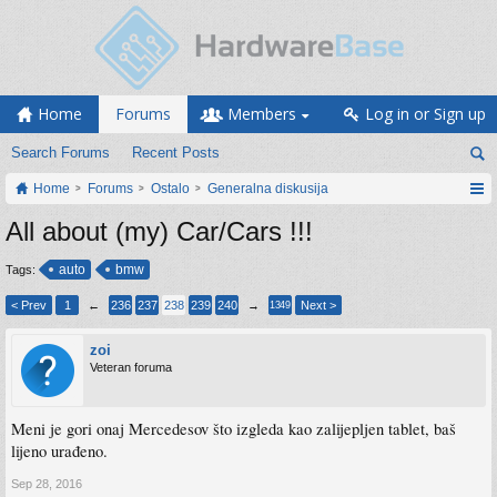
Home
Forums
Members
Log in or Sign up
Search Forums
Recent Posts
Home
Forums
Ostalo
Generalna diskusija
All about (my) Car/Cars !!!
auto
bmw
Tags:
< Prev
1
←
236
237
238
239
240
→
Next >
1349
zoi
Veteran foruma
Meni je gori onaj Mercedesov što izgleda kao zalijepljen tablet, baš
lijeno urađeno.
Sep 28, 2016