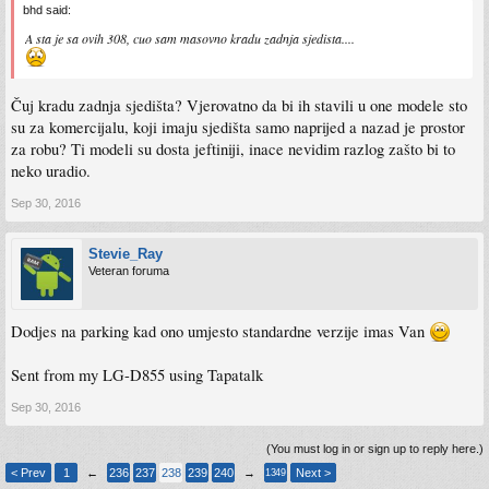
bhd said:
A sta je sa ovih 308, cuo sam masovno kradu zadnja sjedista....
Čuj kradu zadnja sjedišta? Vjerovatno da bi ih stavili u one modele sto
su za komercijalu, koji imaju sjedišta samo naprijed a nazad je prostor
za robu? Ti modeli su dosta jeftiniji, inace nevidim razlog zašto bi to
neko uradio.
Sep 30, 2016
Stevie_Ray
Veteran foruma
Dodjes na parking kad ono umjesto standardne verzije imas Van
Sent from my LG-D855 using Tapatalk
Sep 30, 2016
(You must log in or sign up to reply here.)
< Prev
1
←
236
237
238
239
240
→
Next >
1349