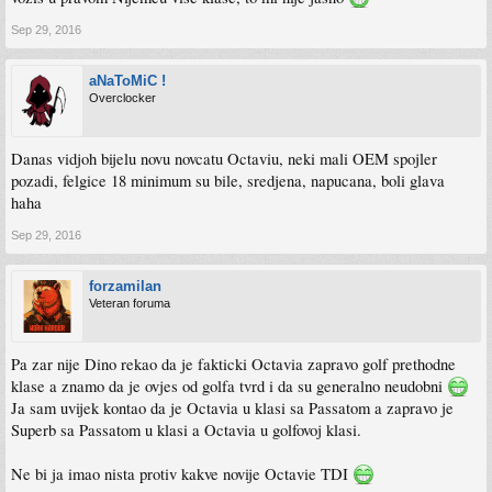
Sep 29, 2016
aNaToMiC !
Overclocker
Danas vidjoh bijelu novu novcatu Octaviu, neki mali OEM spojler
pozadi, felgice 18 minimum su bile, sredjena, napucana, boli glava
haha
Sep 29, 2016
forzamilan
Veteran foruma
Pa zar nije Dino rekao da je fakticki Octavia zapravo golf prethodne
klase a znamo da je ovjes od golfa tvrd i da su generalno neudobni
Ja sam uvijek kontao da je Octavia u klasi sa Passatom a zapravo je
Superb sa Passatom u klasi a Octavia u golfovoj klasi.
Ne bi ja imao nista protiv kakve novije Octavie TDI