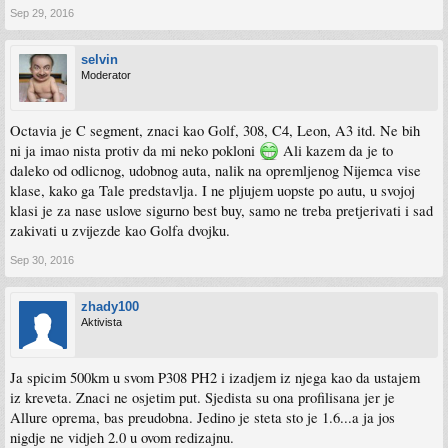
Sep 29, 2016
selvin
Moderator
Octavia je C segment, znaci kao Golf, 308, C4, Leon, A3 itd. Ne bih
ni ja imao nista protiv da mi neko pokloni
Ali kazem da je to
daleko od odlicnog, udobnog auta, nalik na opremljenog Nijemca vise
klase, kako ga Tale predstavlja. I ne pljujem uopste po autu, u svojoj
klasi je za nase uslove sigurno best buy, samo ne treba pretjerivati i sad
zakivati u zvijezde kao Golfa dvojku.
Sep 30, 2016
zhady100
Aktivista
Ja spicim 500km u svom P308 PH2 i izadjem iz njega kao da ustajem
iz kreveta. Znaci ne osjetim put. Sjedista su ona profilisana jer je
Allure oprema, bas preudobna. Jedino je steta sto je 1.6...a ja jos
nigdje ne vidjeh 2.0 u ovom redizajnu.