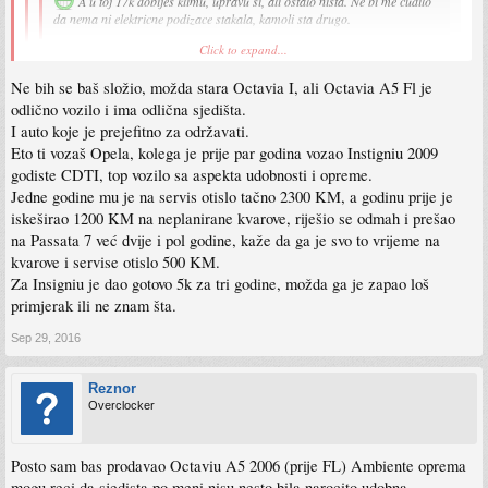
A u toj 17k dobijes klimu, upravu si, ali ostalo nista. Ne bi me cudilo
da nema ni elektricne podizace stakala, kamoli sta drugo.
Click to expand...
Ma jebo fabiu, leđa bole nakon 100 km vožnje.
Ne znam kako su uspjeli ubaciti onako lošq sjedišta.
Ne bih se baš složio, možda stara Octavia I, ali Octavia A5 Fl je
Click to expand...
Hvale im ovjes, međutim jako je loša u krivinama.
odlično vozilo i ima odlična sjedišta.
Kako god, jako precijenjeno auto kod nas.
Nema ni Octavia neka sjedista. Fizicki manja sjedista nego u mom starom Fiatu, i
I auto koje je prejefitno za održavati.
Octavia je druga prica, onaj 2009+ facelift je odličan. Stvarno prava limuzina.
dosta tvrda.
Jako pouzdana i jeftina za održavati.
Eto ti vozaš Opela, kolega je prije par godina vozao Instigniu 2009
http://www.olx.ba/artikal/22916434/skod ... a-1-9-tdi/
godiste CDTI, top vozilo sa aspekta udobnosti i opreme.
Jedne godine mu je na servis otislo tačno 2300 KM, a godinu prije je
iskeširao 1200 KM na neplanirane kvarove, riješio se odmah i prešao
na Passata 7 već dvije i pol godine, kaže da ga je svo to vrijeme na
kvarove i servise otislo 500 KM.
Za Insigniu je dao gotovo 5k za tri godine, možda ga je zapao loš
primjerak ili ne znam šta.
Sep 29, 2016
Reznor
Overclocker
Posto sam bas prodavao Octaviu A5 2006 (prije FL) Ambiente oprema
mogu reci da sjedista po meni nisu nesto bila narocito udobna.