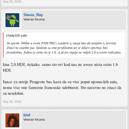
Sep 30, 2016
Stevie_Ray
Veteran foruma
zhady100 said:
Ja spicim 500km u svom P308 PH2 i izadjem iz njega kao da ustajem iz kreveta.
Znaci ne osjetim put. Sjedista su ona profilisana jer je Allure oprema, bas
preudobna. Jedino je steta sto je 1.6...a ja jos nigdje ne vidjeh 2.0 u ovom redizajnu.
Ima 2.0 HDI, itekako, samo sto ovi kod nas ne uvoze nista osim 1.6
HDI.
Inace za novije Peugeote bas kazu da su vise poput njemackih auta,
nema vise one famozne francuske udobnosti. Sto naravno ne znaci da
su neudobni.
Sep 30, 2016
bhd
Veteran foruma