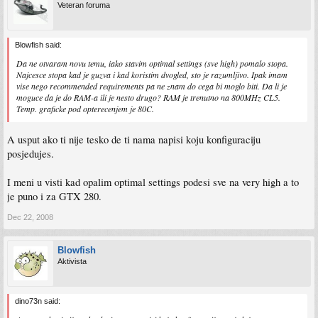
Veteran foruma
Blowfish said:
Da ne otvaram novu temu, iako stavim optimal settings (sve high) pomalo stopa.
Najcesce stopa kad je guzva i kad koristim dvogled, sto je razumljivo. Ipak imam
vise nego recommended requirements pa ne znam do cega bi moglo biti. Da li je
moguce da je do RAM-a ili je nesto drugo? RAM je trenutno na 800MHz CL5.
Temp. graficke pod opterecenjem je 80C.
A usput ako ti nije tesko de ti nama napisi koju konfiguraciju
posjedujes.
I meni u visti kad opalim optimal settings podesi sve na very high a to
je puno i za GTX 280.
Dec 22, 2008
Blowfish
Aktivista
dino73n said: