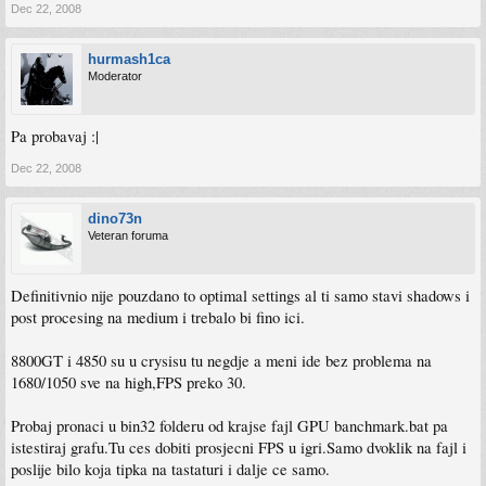
Dec 22, 2008
hurmash1ca
Moderator
Pa probavaj :|
Dec 22, 2008
dino73n
Veteran foruma
Definitivnio nije pouzdano to optimal settings al ti samo stavi shadows i
post procesing na medium i trebalo bi fino ici.
8800GT i 4850 su u crysisu tu negdje a meni ide bez problema na
1680/1050 sve na high,FPS preko 30.
Probaj pronaci u bin32 folderu od krajse fajl GPU banchmark.bat pa
istestiraj grafu.Tu ces dobiti prosjecni FPS u igri.Samo dvoklik na fajl i
poslije bilo koja tipka na tastaturi i dalje ce samo.