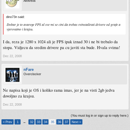
Aktivista
dino73n said:
Dobar je to avarege FPS al sve mi se cini da trebas reinstalirati drivere od grafe a
vjerovatno i krajsu.
I da, reza je 1280 x 1024 ali je FPS ipak iznad 30 i ne bi trebalo da
stopa. Vidjecu da sredim drivere pa cu javiti sta bude. Hvala svima!
Dec 22, 2008
nFare
Overclocker
Ne napisa koji je OS i koliko rama imas, jer je na visti 2gb jedva
dovoljno za krajsu.
Dec 22, 2008
(You must log in or sign up to reply here.)
< Prev
1
←
32
33
34
35
36
37
Next >