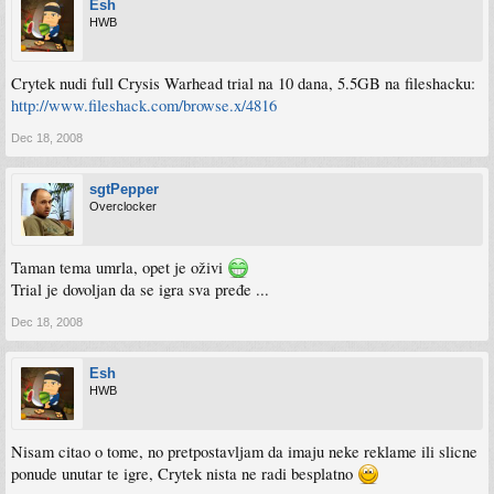
Esh
HWB
Crytek nudi full Crysis Warhead trial na 10 dana, 5.5GB na fileshacku:
http://www.fileshack.com/browse.x/4816
Dec 18, 2008
sgtPepper
Overclocker
Taman tema umrla, opet je oživi
Trial je dovoljan da se igra sva pređe ...
Dec 18, 2008
Esh
HWB
Nisam citao o tome, no pretpostavljam da imaju neke reklame ili slicne
ponude unutar te igre, Crytek nista ne radi besplatno