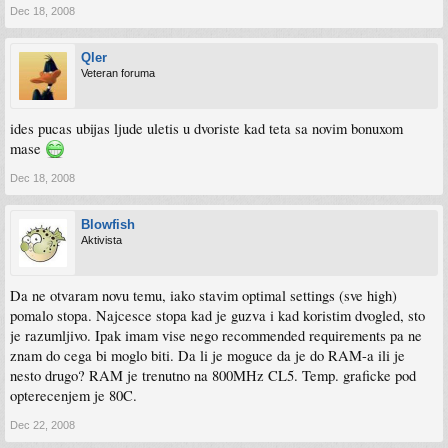
Dec 18, 2008
Qler
Veteran foruma
ides pucas ubijas ljude uletis u dvoriste kad teta sa novim bonuxom
mase
Dec 18, 2008
Blowfish
Aktivista
Da ne otvaram novu temu, iako stavim optimal settings (sve high)
pomalo stopa. Najcesce stopa kad je guzva i kad koristim dvogled, sto
je razumljivo. Ipak imam vise nego recommended requirements pa ne
znam do cega bi moglo biti. Da li je moguce da je do RAM-a ili je
nesto drugo? RAM je trenutno na 800MHz CL5. Temp. graficke pod
opterecenjem je 80C.
Dec 22, 2008