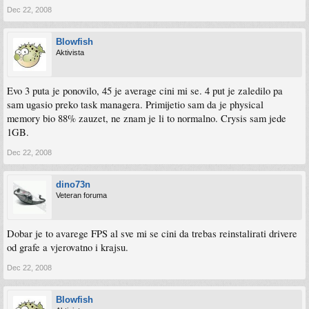
Dec 22, 2008
Blowfish
Aktivista
Evo 3 puta je ponovilo, 45 je average cini mi se. 4 put je zaledilo pa
sam ugasio preko task managera. Primijetio sam da je physical
memory bio 88% zauzet, ne znam je li to normalno. Crysis sam jede
1GB.
Dec 22, 2008
dino73n
Veteran foruma
Dobar je to avarege FPS al sve mi se cini da trebas reinstalirati drivere
od grafe a vjerovatno i krajsu.
Dec 22, 2008
Blowfish