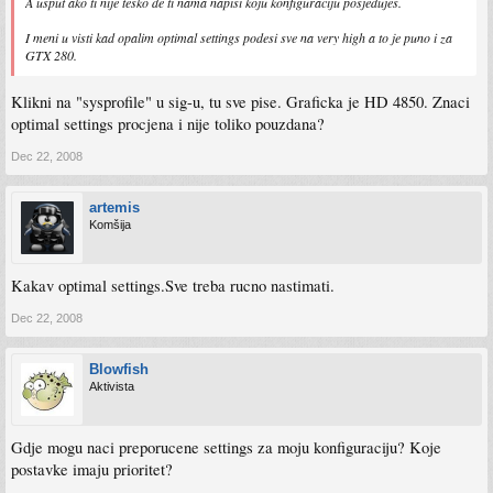
A usput ako ti nije tesko de ti nama napisi koju konfiguraciju posjedujes.
I meni u visti kad opalim optimal settings podesi sve na very high a to je puno i za
GTX 280.
Klikni na "sysprofile" u sig-u, tu sve pise. Graficka je HD 4850. Znaci
optimal settings procjena i nije toliko pouzdana?
Dec 22, 2008
artemis
Komšija
Kakav optimal settings.Sve treba rucno nastimati.
Dec 22, 2008
Blowfish
Aktivista
Gdje mogu naci preporucene settings za moju konfiguraciju? Koje
postavke imaju prioritet?