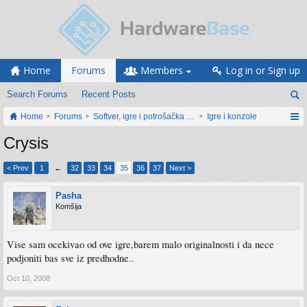
Home
Forums
Members
Log in or Sign up
Search Forums
Recent Posts
Home
Forums
Softver, igre i potrošačka elektronika
Igre i konzole
Crysis
< Prev
1
←
32
33
34
35
36
37
Next >
Pasha
Komšija
Vise sam ocekivao od ove igre,barem malo originalnosti i da nece
podjoniti bas sve iz predhodne..
Oct 10, 2008