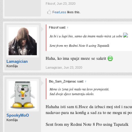
Filozof
,
Jun 23, 2020
FearLess
likes this.
Filozof said:
↑
Ja bi i u šupi bio, samo da imam malo mira za sebe
Sent from my Redmi Note 8 using Tapatalk
Haha, ko ima spajz moze se sakrit
Lamagician
Komšija
Lamagician
,
Jun 23, 2020
Bio_Sam_Zmijanac said:
↑
Mene će žena još malo na krov premjestiti.
Sad dvoje djece tumaraju okolo.
Hahaha isti sam ti.Hoce da izbaci moj stol i rac
nadavao para na konfig a sad za to ne mogu ni pol
SpookyMoO
Komšija
Sent from my Redmi Note 8 Pro using Tapatalk