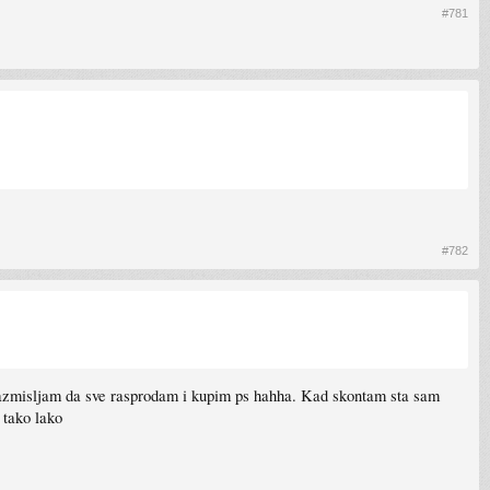
#781
#782
azmisljam da sve rasprodam i kupim ps hahha. Kad skontam sta sam
 tako lako