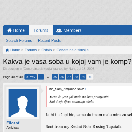
Home
Forums
Members
Search Forums
Recent Posts
Home
Forums
Ostalo
Generalna diskusija
Kakva je vasa soba u kojoj vam je komp?
Discussion in '
Generalna diskusija
' started by
Nani
,
Jul 18, 2006
.
Page 40 of 40
< Prev
1
←
35
36
37
38
39
40
Bio_Sam_Zmijanac said:
↑
Mene će žena još malo na krov premjestiti.
Sad dvoje djece tumaraju okolo.
Ja bi i u šupi bio, samo da imam malo mira za s
Filozof
Sent from my Redmi Note 8 using Tapatalk
Aktivista