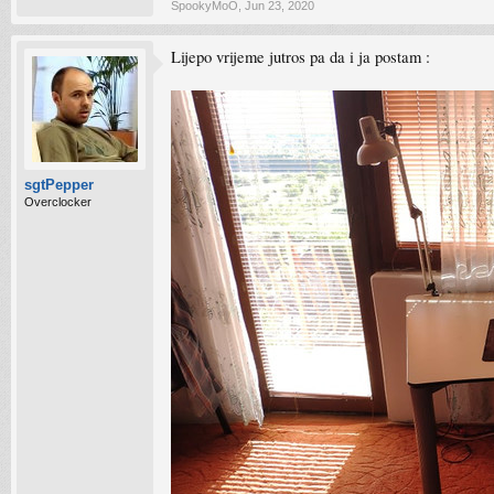
SpookyMoO
,
Jun 23, 2020
Lijepo vrijeme jutros pa da i ja postam :
sgtPepper
Overclocker