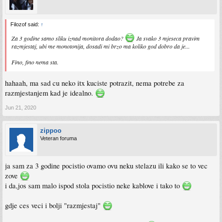
Filozof said:
↑
Za 3 godine samo sliku iznad monitora dodao?
Ja svako 3 mjeseca pravim
razmjestaj, ubi me monotonija, dosadi mi brzo ma koliko god dobro da je...
Fino, fino nema sta.
hahaah, ma sad cu neko itx kuciste potrazit, nema potrebe za
razmjestanjem kad je idealno.
Jun 21, 2020
zippoo
Veteran foruma
ja sam za 3 godine pocistio ovamo ovu neku stelazu ili kako se to vec
zove
i da,jos sam malo ispod stola pocistio neke kablove i tako to
gdje ces veci i bolji "razmjestaj"