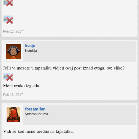
Feb 12, 2017
kvaju
Komšija
Jelli vi mozete u tapatalku vidjeti ovaj post iznad ovoga, ove slike?
Meni ovako izgleda.
Feb 13, 2017
forzamilan
Veteran foruma
Vidi se kod mene uredno na tapatalku.