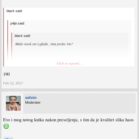
black said:
p4ja said:
black said:
Malo visok sto izgleda , ima preko 1m?
Click to expand...
Sent from my Redmi Note 3 using Tapatalk
190
90, custom je, sebi sam ga prilagodio
Click to expand...
Feb 12, 2017
Koliko si visok? Kod mene je sto 70cm ali nekako mi nisko , ja sam 186cm.
Sent from my Redmi Note 3 using Tapatalk
selvin
Moderator
Evo i mog novog kutka nakon preseljenja, s tim da je kvalitet slika haos