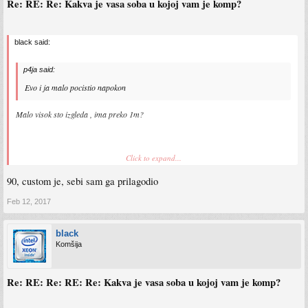
Re: RE: Re: Kakva je vasa soba u kojoj vam je komp?
black said:
p4ja said:
Evo i ja malo pocistio napokon
Malo visok sto izgleda , ima preko 1m?
Sent from my Redmi Note 3 using Tapatalk
Click to expand...
90, custom je, sebi sam ga prilagodio
Feb 12, 2017
black
Komšija
Re: RE: Re: RE: Re: Kakva je vasa soba u kojoj vam je komp?