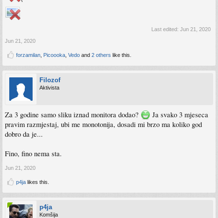
Last edited:
Jun 21, 2020
Jun 21, 2020
forzamilan
,
Picoooka
,
Vedo
and
2 others
like this.
Filozof
Aktivista
Za 3 godine samo sliku iznad monitora dodao?
Ja svako 3 mjeseca
pravim razmjestaj, ubi me monotonija, dosadi mi brzo ma koliko god
dobro da je...
Fino, fino nema sta.
Jun 21, 2020
p4ja
likes this.
p4ja
Komšija