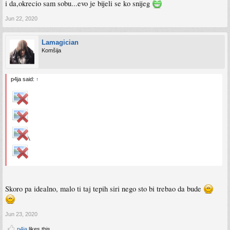
i da,okrecio sam sobu...evo je bijeli se ko snijeg
Jun 22, 2020
Lamagician
Komšija
p4ja said:
↑
\
Skoro pa idealno, malo ti taj tepih siri nego sto bi trebao da bude
Jun 23, 2020
p4ja
likes this.