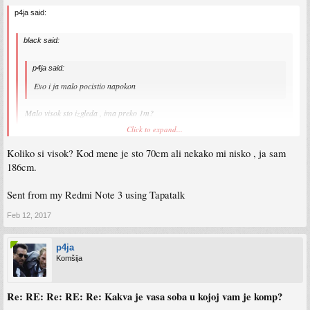
p4ja said:
black said:
p4ja said:
Evo i ja malo pocistio napokon
Malo visok sto izgleda , ima preko 1m?
Click to expand...
Koliko si visok? Kod mene je sto 70cm ali nekako mi nisko , ja sam
Sent from my Redmi Note 3 using Tapatalk
Click to expand...
186cm.
90, custom je, sebi sam ga prilagodio
Sent from my Redmi Note 3 using Tapatalk
Feb 12, 2017
p4ja
Komšija
Re: RE: Re: RE: Re: Kakva je vasa soba u kojoj vam je komp?