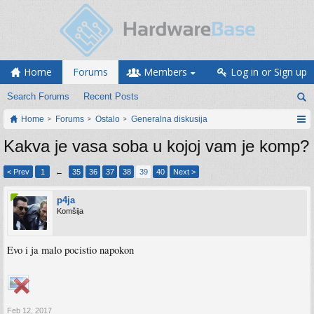
Home
Forums
Members
Log in or Sign up
Search Forums
Recent Posts
Home
Forums
Ostalo
Generalna diskusija
Kakva je vasa soba u kojoj vam je komp?
< Prev
1
←
35
36
37
38
39
40
Next >
p4ja
Komšija
Evo i ja malo pocistio napokon
Feb 12, 2017