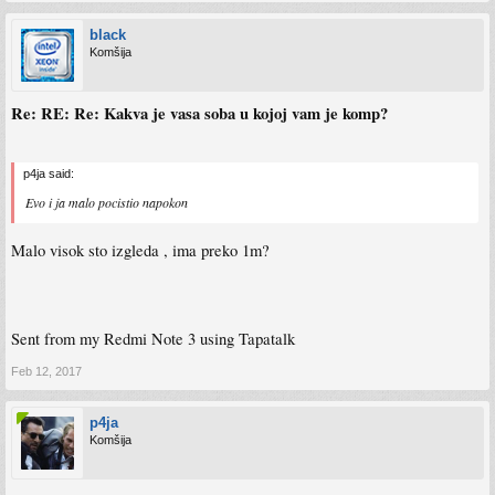
black
Komšija
Re: RE: Re: Kakva je vasa soba u kojoj vam je komp?
p4ja said:
Evo i ja malo pocistio napokon
Malo visok sto izgleda , ima preko 1m?
Sent from my Redmi Note 3 using Tapatalk
Feb 12, 2017
p4ja
Komšija