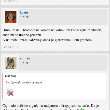
Feb 13, 2017
kvaju
Komšija
Hmm, ni na Chrome-u na kompu ne vidim, tek kad isključim ublock,
onda mi se uredno prikažu.
A na mobu imam AdAway, onda je vjerovatno u tom problem.
Feb 13, 2017
sumeir
Komšija
p4ja said:
Evo i ja malo pocistio napokon
Čuj malo počistio a gaće na radijatoru u drugoj sobi se suše. Da je