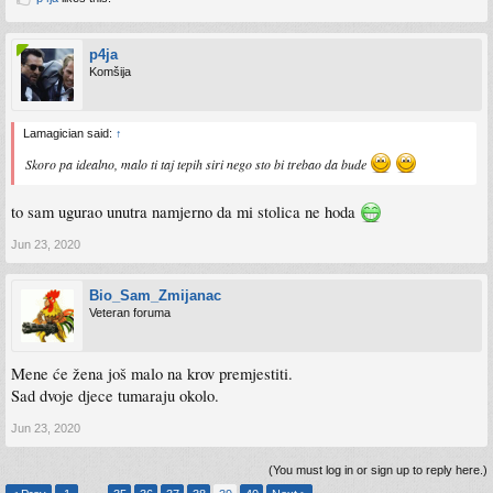
p4ja
Komšija
Lamagician said:
↑
Skoro pa idealno, malo ti taj tepih siri nego sto bi trebao da bude
to sam ugurao unutra namjerno da mi stolica ne hoda
Jun 23, 2020
Bio_Sam_Zmijanac
Veteran foruma
Mene će žena još malo na krov premjestiti.
Sad dvoje djece tumaraju okolo.
Jun 23, 2020
(You must log in or sign up to reply here.)