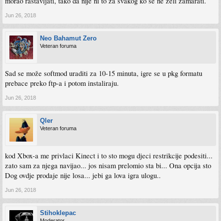
morao rastavljati, tako da nije ni to za svakog ko se ne želi zamarati.
Jun 26, 2018
Neo Bahamut Zero
Veteran foruma
Sad se može softmod uraditi za 10-15 minuta, igre se u pkg formatu
prebace preko ftp-a i potom instaliraju.
Jun 26, 2018
Qler
Veteran foruma
kod Xbox-a me privlaci Kinect i to sto mogu djeci restrikcije podesiti...
zato sam za njega navijao... jos nisam prelomio sta bi... Ona opcija sto
Dog ovdje prodaje nije losa... jebi ga lova igra ulogu..
Jun 26, 2018
Stihoklepac
Moderator