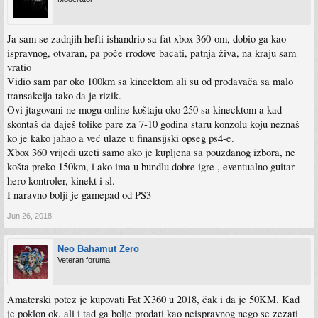
Ja sam se zadnjih hefti ishandrio sa fat xbox 360-om, dobio ga kao
ispravnog, otvaran, pa poče rrodove bacati, patnja živa, na kraju sam
vratio
Vidio sam par oko 100km sa kinecktom ali su od prodavača sa malo
transakcija tako da je rizik.
Ovi jtagovani ne mogu online koštaju oko 250 sa kinecktom a kad
skontaš da daješ tolike pare za 7-10 godina staru konzolu koju neznaš
ko je kako jahao a već ulaze u finansijski opseg ps4-e.
Xbox 360 vrijedi uzeti samo ako je kupljena sa pouzdanog izbora, ne
košta preko 150km, i ako ima u bundlu dobre igre , eventualno guitar
hero kontroler, kinekt i sl.
I naravno bolji je gamepad od PS3
Jun 26, 2018
Neo Bahamut Zero
Veteran foruma
Amaterski potez je kupovati Fat X360 u 2018, čak i da je 50KM. Kad
je poklon ok, ali i tad ga bolje prodati kao neispravnog nego se zezati