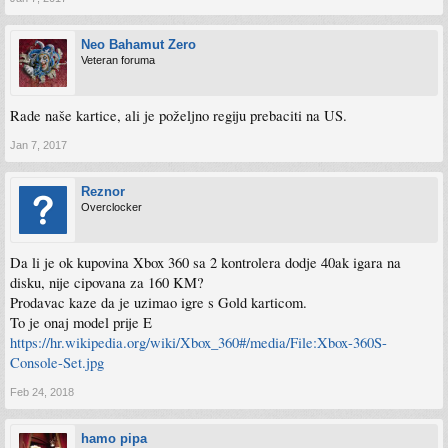
Neo Bahamut Zero
Veteran foruma
Rade naše kartice, ali je poželjno regiju prebaciti na US.
Jan 7, 2017
Reznor
Overclocker
Da li je ok kupovina Xbox 360 sa 2 kontrolera dodje 40ak igara na
disku, nije cipovana za 160 KM?
Prodavac kaze da je uzimao igre s Gold karticom.
To je onaj model prije E
https://hr.wikipedia.org/wiki/Xbox_360#/media/File:Xbox-360S-
Console-Set.jpg
Feb 24, 2018
hamo pipa