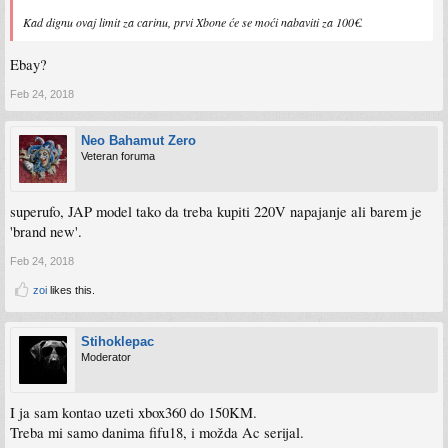
Kad dignu ovaj limit za carinu, prvi Xbone će se moći nabaviti za 100€.
Ebay?
Feb 24, 2018
Neo Bahamut Zero
Veteran foruma
superufo, JAP model tako da treba kupiti 220V napajanje ali barem je
'brand new'.
Feb 24, 2018
zoi
likes this.
Stihoklepac
Moderator
I ja sam kontao uzeti xbox360 do 150KM.
Treba mi samo danima fifu18, i možda Ac serijal.