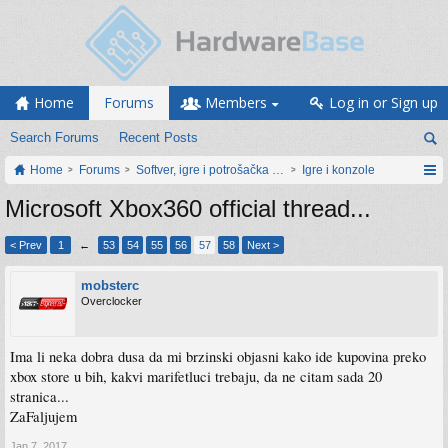
Home
Forums
Members
Log in or Sign up
Search Forums
Recent Posts
Home
Forums
Softver, igre i potrošačka elektronika
Igre i konzole
Microsoft Xbox360 official thread...
< Prev
1
←
53
54
55
56
57
58
Next >
mobsterc
Overclocker
Ima li neka dobra dusa da mi brzinski objasni kako ide kupovina preko
xbox store u bih, kakvi marifetluci trebaju, da ne citam sada 20
stranica...
ZaFaljujem
Jan 7, 2017