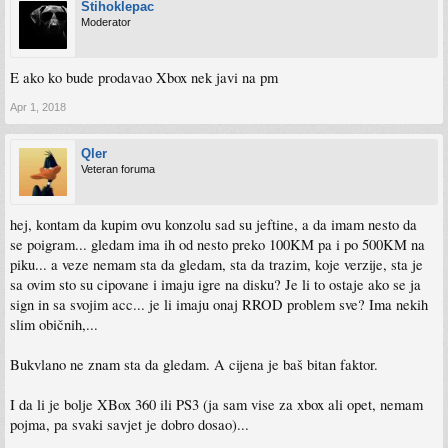
Stihoklepac
Moderator
E ako ko bude prodavao Xbox nek javi na pm
Apr 1, 2018
Qler
Veteran foruma
hej, kontam da kupim ovu konzolu sad su jeftine, a da imam nesto da
se poigram... gledam ima ih od nesto preko 100KM pa i po 500KM na
piku... a veze nemam sta da gledam, sta da trazim, koje verzije, sta je
sa ovim sto su cipovane i imaju igre na disku? Je li to ostaje ako se ja
sign in sa svojim acc... je li imaju onaj RROD problem sve? Ima nekih
slim običnih,...
Bukvlano ne znam sta da gledam. A cijena je baš bitan faktor.
I da li je bolje XBox 360 ili PS3 (ja sam vise za xbox ali opet, nemam
pojma, pa svaki savjet je dobro dosao)...