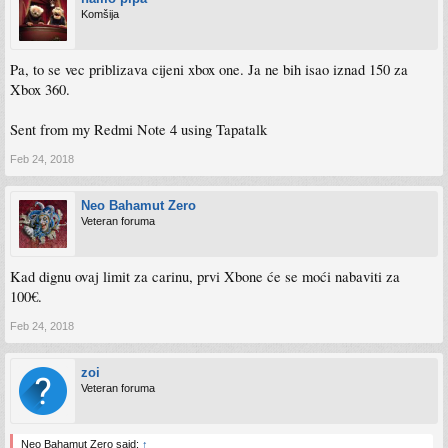
Komšija
Pa, to se vec priblizava cijeni xbox one. Ja ne bih isao iznad 150 za
Xbox 360.
Sent from my Redmi Note 4 using Tapatalk
Feb 24, 2018
Neo Bahamut Zero
Veteran foruma
Kad dignu ovaj limit za carinu, prvi Xbone će se moći nabaviti za
100€.
Feb 24, 2018
zoi
Veteran foruma
Neo Bahamut Zero said:
↑