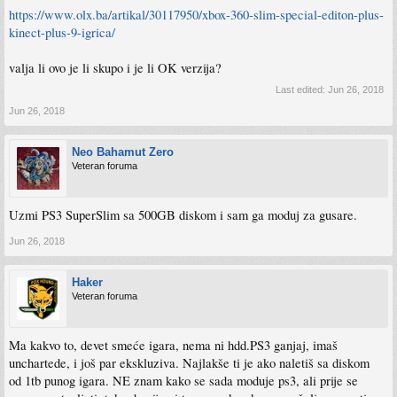
https://www.olx.ba/artikal/30117950/xbox-360-slim-special-editon-plus-
kinect-plus-9-igrica/
valja li ovo je li skupo i je li OK verzija?
Last edited:
Jun 26, 2018
Jun 26, 2018
Neo Bahamut Zero
Veteran foruma
Uzmi PS3 SuperSlim sa 500GB diskom i sam ga moduj za gusare.
Jun 26, 2018
Haker
Veteran foruma
Ma kakvo to, devet smeće igara, nema ni hdd.PS3 ganjaj, imaš
unchartede, i još par ekskluziva. Najlakše ti je ako naletiš sa diskom
od 1tb punog igara. NE znam kako se sada moduje ps3, ali prije se