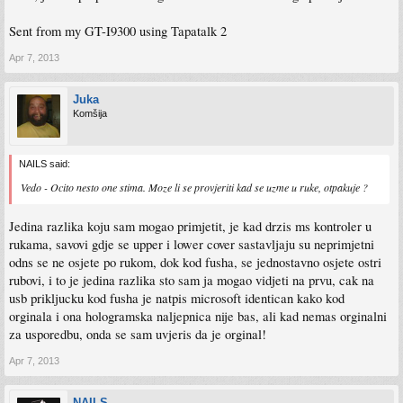
Sent from my GT-I9300 using Tapatalk 2
Apr 7, 2013
Juka
Komšija
NAILS said:
Vedo - Ocito nesto one stima. Moze li se provjeriti kad se uzme u ruke, otpakuje ?
Jedina razlika koju sam mogao primjetit, je kad drzis ms kontroler u
rukama, savovi gdje se upper i lower cover sastavljaju su neprimjetni
odns se ne osjete po rukom, dok kod fusha, se jednostavno osjete ostri
rubovi, i to je jedina razlika sto sam ja mogao vidjeti na prvu, cak na
usb prikljucku kod fusha je natpis microsoft identican kako kod
orginala i ona hologramska naljepnica nije bas, ali kad nemas orginalni
za usporedbu, onda se sam uvjeris da je orginal!
Apr 7, 2013
NAILS