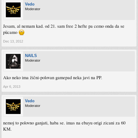
Vedo
Moderator
Jesam, al nemam kad. od 21. sam free 2 hefte pa cemo onda da se
pücamo
Dec 13, 2012
NAILS
Moderator
Ako neko ima žični-polovan gamepad neka javi na PP.
Apr 6, 2013
Vedo
Moderator
nemoj to polovno ganjati, haba se. imas na ebayu origi zicani za 60
KM.