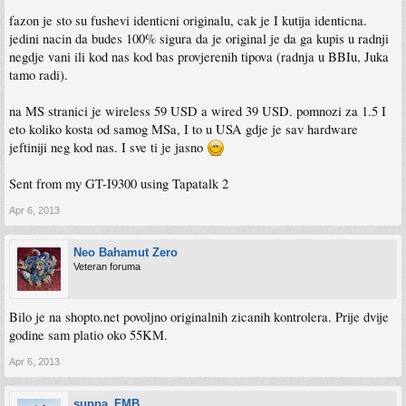
fazon je sto su fushevi identicni originalu, cak je I kutija identicna.
jedini nacin da budes 100% sigura da je original je da ga kupis u radnji
negdje vani ili kod nas kod bas provjerenih tipova (radnja u BBIu, Juka
tamo radi).
na MS stranici je wireless 59 USD a wired 39 USD. pomnozi za 1.5 I
eto koliko kosta od samog MSa, I to u USA gdje je sav hardware
jeftiniji neg kod nas. I sve ti je jasno
Sent from my GT-I9300 using Tapatalk 2
Apr 6, 2013
Neo Bahamut Zero
Veteran foruma
Bilo je na shopto.net povoljno originalnih zicanih kontrolera. Prije dvije
godine sam platio oko 55KM.
Apr 6, 2013
suppa_FMB