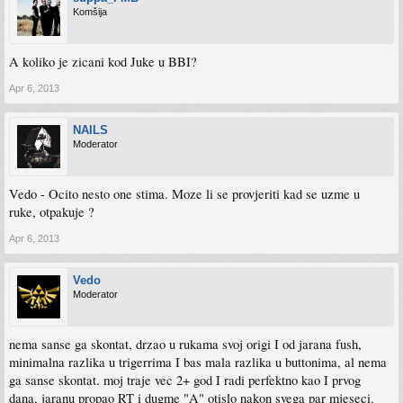
Komšija
A koliko je zicani kod Juke u BBI?
Apr 6, 2013
NAILS
Moderator
Vedo - Ocito nesto one stima. Moze li se provjeriti kad se uzme u
ruke, otpakuje ?
Apr 6, 2013
Vedo
Moderator
nema sanse ga skontat, drzao u rukama svoj origi I od jarana fush,
minimalna razlika u trigerrima I bas mala razlika u buttonima, al nema
ga sanse skontat. moj traje vec 2+ god I radi perfektno kao I prvog
dana, jaranu propao RT i dugme "A" otislo nakon svega par mjeseci.