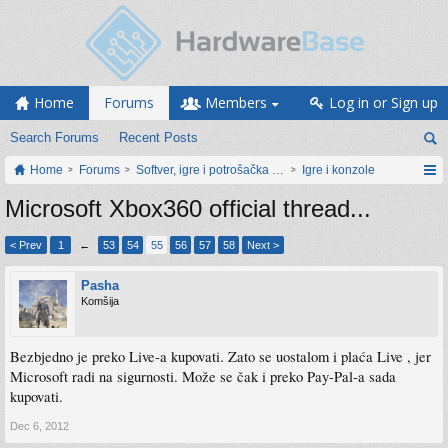
Home
Forums
Members
Log in or Sign up
Search Forums
Recent Posts
Home
Forums
Softver, igre i potrošačka elektronika
Igre i konzole
Microsoft Xbox360 official thread...
< Prev
1
←
53
54
55
56
57
58
Next >
Pasha
Komšija
Bezbjedno je preko Live-a kupovati. Zato se uostalom i plaća Live , jer
Microsoft radi na sigurnosti. Može se čak i preko Pay-Pal-a sada
kupovati.
Dec 6, 2012