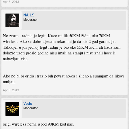
Apr 6, 2013
NAILS
Moderator
Ne znam.. radnja je legit. Kaze mi lik 50KM žični, oko 70KM
wireless. Ako se dobro sjecam rekao mi je da ide 2 god garancije.
Takodjer u jos jednoj legit radnji je bio oko 55KM žični ali kada sam
dolazio uzeti prosle godine nisu imali na stanju i nisu znali hoce li
nabavljati vise.
Ako ne bi bi oriđiši trazio bih povrat novca i slicno a sumnjam da likovi
muljaju.
Apr 6, 2013
Vedo
Moderator
origi wireless nema ispod 90KM kod nas.