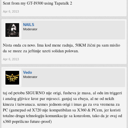
Sent from my GT-I9300 using Tapatalk 2
Apr 6, 2013
NAILS
Moderator
Nista onda cu novo. Ima kod mene radnja, 50KM žični pa sam mislio
da se moze za jeftinije uzeti solidan polovan.
Apr 6, 2013
Vedo
Moderator
taj od petobu SIGURNO nije origi, fusheva je masa, al odu im triggeri
i analog gljivice kroz par mjeseci. ganjaj sa ebaya, al ne od nekih
kineza i taiwanaca. uzmes jednom origi i imas ga za sva vremena za
PC (gamepad od X720 nije kompatibilan sa X360 & PCem, jer koristi
totalno drugu tehnologiju komunikacije sa konzolom, tako da je ovaj od
x360 poprilicno future-proof)