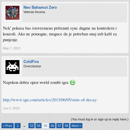
Neo Bahamut Zero
Veteran foruma
Nek' pokusa bas istovremeno pritisnuti sync dugme na kontroleru i
konzoli. Ako ne pomogne, moguce da je potreban onaj usb kabl za
punjenje.
May 7, 2013
ColdFire
Overclocker
Napokon dobra open world zombi igra
http://www.ign.com/articles/2013/06/05/state-of-decay-
Jun 5, 2013
(You must log in or sign up to reply here.)
< Prev
1
←
53
54
55
56
57
58
Next >