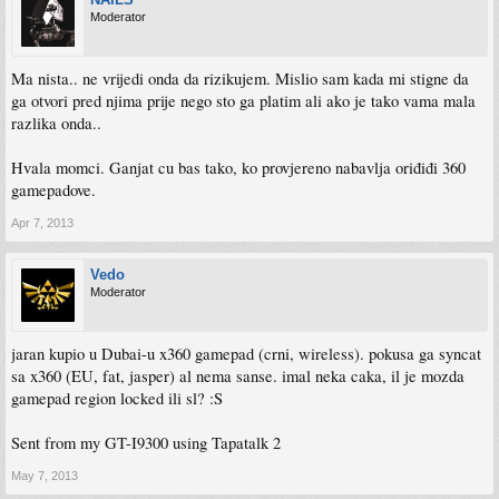
Moderator
Ma nista.. ne vrijedi onda da rizikujem. Mislio sam kada mi stigne da
ga otvori pred njima prije nego sto ga platim ali ako je tako vama mala
razlika onda..
Hvala momci. Ganjat cu bas tako, ko provjereno nabavlja oriđiđi 360
gamepadove.
Apr 7, 2013
Vedo
Moderator
jaran kupio u Dubai-u x360 gamepad (crni, wireless). pokusa ga syncat
sa x360 (EU, fat, jasper) al nema sanse. imal neka caka, il je mozda
gamepad region locked ili sl? :S
Sent from my GT-I9300 using Tapatalk 2
May 7, 2013