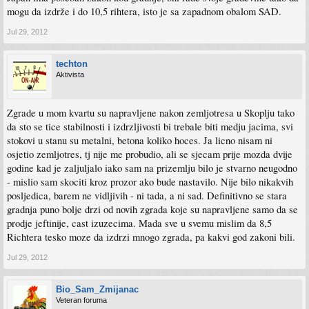
mogu da izdrže i do 10,5 rihtera, isto je sa zapadnom obalom SAD.
Jul 29, 2012
techton
Aktivista
Zgrade u mom kvartu su napravljene nakon zemljotresa u Skoplju tako
da sto se tice stabilnosti i izdrzljivosti bi trebale biti medju jacima, svi
stokovi u stanu su metalni, betona koliko hoces. Ja licno nisam ni
osjetio zemljotres, tj nije me probudio, ali se sjecam prije mozda dvije
godine kad je zaljuljalo iako sam na prizemlju bilo je stvarno neugodno
- mislio sam skociti kroz prozor ako bude nastavilo. Nije bilo nikakvih
posljedica, barem ne vidljivih - ni tada, a ni sad. Definitivno se stara
gradnja puno bolje drzi od novih zgrada koje su napravljene samo da se
prodje jeftinije, cast izuzecima. Mada sve u svemu mislim da 8,5
Richtera tesko moze da izdrzi mnogo zgrada, pa kakvi god zakoni bili.
Jul 29, 2012
Bio_Sam_Zmijanac
Veteran foruma