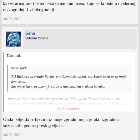
kakve armature i betonitsko cementne mase, koje se koriste u modernoj
niskogradnji i visokogradnji.
Jul 29, 2012
Sena
Veteran foruma
Tale said:
Sena said:
7.5 Richtera bi vratilo Sarajevo u Osmansko doba, sto Ameri kazu to su moja
dva centa.
Sto nfare kaze, problem je sto se u nas stedi na svakom koraku.
Samo da znate sve građevine građene od 1971, pa do danas imaju osnovnu
strukturu od armiranog betona sposobnog da izdrži zemljotrese do 8,5 rihtera.
Zemljotres u Banja Luci je bio razoran isto kao i onaj u Izmiru, jer zbog tadašnje
Click to expand...
strukture građevina koje su daleko od toga imale bilo kakve armature i betonitsko
cementne mase, koje se koriste u modernoj niskogradnji i visokogradnji.
Onda bolje da je bjezim iz moje zgrade, moja je oko izgrađena
sezdesetih godina proslog vijeka.
Jul 29, 2012