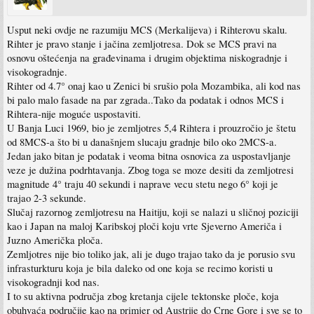
Usput neki ovdje ne razumiju MCS (Merkalijeva) i Rihterovu skalu.
Rihter je pravo stanje i jačina zemljotresa. Dok se MCS pravi na
osnovu oštećenja na građevinama i drugim objektima niskogradnje i
visokogradnje.
Rihter od 4.7° onaj kao u Zenici bi srušio pola Mozambika, ali kod nas
bi palo malo fasade na par zgrada..Tako da podatak i odnos MCS i
Rihtera-nije moguće uspostaviti.
U Banja Luci 1969, bio je zemljotres 5,4 Rihtera i prouzročio je štetu
od 8MCS-a što bi u današnjem slucaju gradnje bilo oko 2MCS-a.
Jedan jako bitan je podatak i veoma bitna osnovica za uspostavljanje
veze je dužina podrhtavanja. Zbog toga se moze desiti da zemljotresi
magnitude 4° traju 40 sekundi i naprave vecu stetu nego 6° koji je
trajao 2-3 sekunde.
Slučaj razornog zemljotresu na Haitiju, koji se nalazi u sličnoj poziciji
kao i Japan na maloj Karibskoj ploči koju vrte Sjeverno Američa i
Juzno Američka ploča.
Zemljotres nije bio toliko jak, ali je dugo trajao tako da je porusio svu
infrasturkturu koja je bila daleko od one koja se recimo koristi u
visokogradnji kod nas.
I to su aktivna područja zbog kretanja cijele tektonske ploče, koja
obuhvaća područije kao na primjer od Austrije do Crne Gore i sve se to