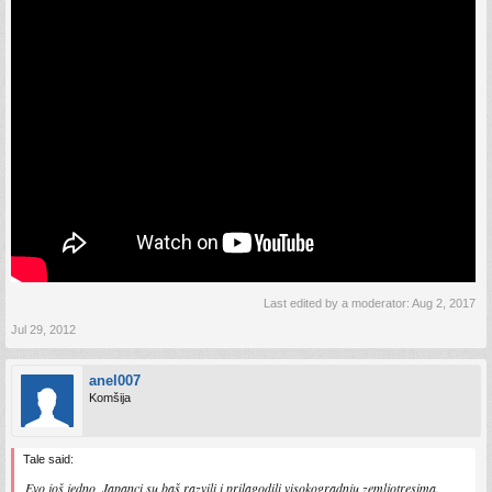
Last edited by a moderator:
Aug 2, 2017
Jul 29, 2012
anel007
Komšija
Tale said:
Evo još jedno, Japanci su baš razvili i prilagodili visokogradnju zemljotresima.