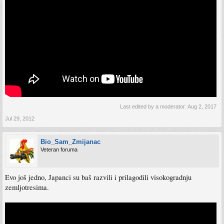
Last edited by a moderator:
Aug 2, 2017
Jul 29, 2012
Bio_Sam_Zmijanac
Veteran foruma
Evo još jedno, Japanci su baš razvili i prilagodili visokogradnju
zemljotresima.