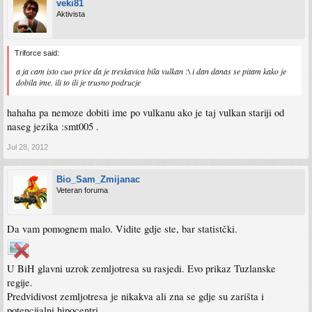
veki81
Aktivista
Triforce said:
a ja cam isto cuo price da je treskavica bila vulkan :\ i dan danas se pitam kako je
dobila ime. ili to ili je trusno podrucje
hahaha pa nemoze dobiti ime po vulkanu ako je taj vulkan stariji od
naseg jezika :smt005 .
Jul 28, 2012
Bio_Sam_Zmijanac
Veteran foruma
Da vam pomognem malo. Vidite gdje ste, bar statistčki.
U BiH glavni uzrok zemljotresa su rasjedi. Evo prikaz Tuzlanske
regije.
Predvidivost zemljotresa je nikakva ali zna se gdje su zarišta i
potencijalni hipocentri.