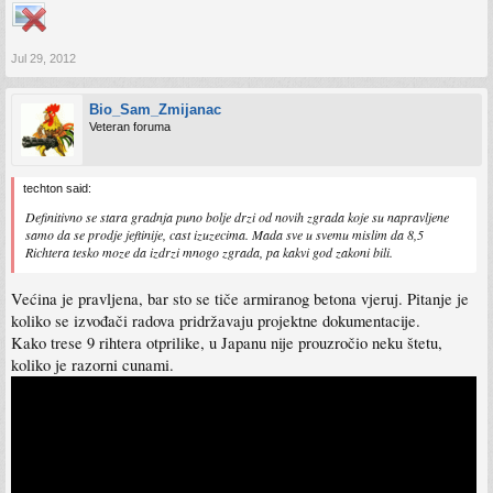
Jul 29, 2012
Bio_Sam_Zmijanac
Veteran foruma
techton said:
Definitivno se stara gradnja puno bolje drzi od novih zgrada koje su napravljene
samo da se prodje jeftinije, cast izuzecima. Mada sve u svemu mislim da 8,5
Richtera tesko moze da izdrzi mnogo zgrada, pa kakvi god zakoni bili.
Većina je pravljena, bar sto se tiče armiranog betona vjeruj. Pitanje je
koliko se izvođači radova pridržavaju projektne dokumentacije.
Kako trese 9 rihtera otprilike, u Japanu nije prouzročio neku štetu,
koliko je razorni cunami.