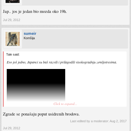
Jap.. jos je jedan bio mozda oko 19h.
Jul 29, 2012
sumeir
Komšija
Tale said:
Evo još jedno, Japanci su baš razvili i prilagodili visokogradnju zemljotresima.
Click to expand...
Zgrade se ponašaju poput usidrenih brodova.
Last edited by a moderator:
Aug 2, 2017
Jul 29, 2012