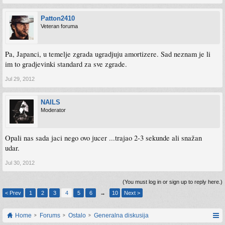
Patton2410
Veteran foruma
Pa, Japanci, u temelje zgrada ugradjuju amortizere. Sad neznam je li
im to gradjevinki standard za sve zgrade.
Jul 29, 2012
NAILS
Moderator
Opali nas sada jaci nego ovo jucer ...trajao 2-3 sekunde ali snažan
udar.
Jul 30, 2012
(You must log in or sign up to reply here.)
< Prev
1
2
3
4
5
6
→
10
Next >
Home
Forums
Ostalo
Generalna diskusija