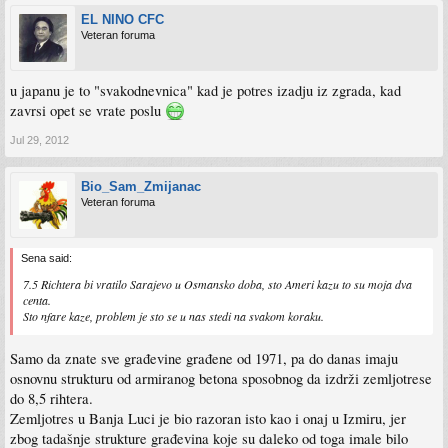
EL NINO CFC
Veteran foruma
u japanu je to "svakodnevnica" kad je potres izadju iz zgrada, kad
zavrsi opet se vrate poslu
Jul 29, 2012
Bio_Sam_Zmijanac
Veteran foruma
Sena said:
7.5 Richtera bi vratilo Sarajevo u Osmansko doba, sto Ameri kazu to su moja dva
centa.
Sto nfare kaze, problem je sto se u nas stedi na svakom koraku.
Samo da znate sve građevine građene od 1971, pa do danas imaju
osnovnu strukturu od armiranog betona sposobnog da izdrži zemljotrese
do 8,5 rihtera.
Zemljotres u Banja Luci je bio razoran isto kao i onaj u Izmiru, jer
zbog tadašnje strukture građevina koje su daleko od toga imale bilo