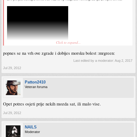
Click to expand...
popnes se na vrh ove zgrade i dobijes morsku bolest :mrgreen:
Last edited by a moderator:
Aug 2, 2017
Jul 29, 2012
Patton2410
Veteran foruma
Opet potres osjeti prije nekih mozda sat, ili malo vise.
Jul 29, 2012
NAILS
Moderator