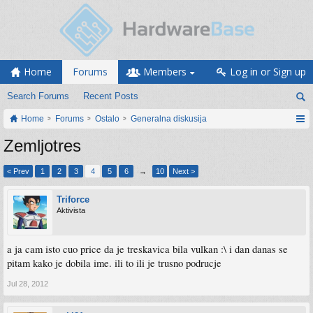
Home
Forums
Members
Log in or Sign up
Search Forums
Recent Posts
Home
Forums
Ostalo
Generalna diskusija
Zemljotres
< Prev
1
2
3
4
5
6
→
10
Next >
Triforce
Aktivista
a ja cam isto cuo price da je treskavica bila vulkan :\ i dan danas se
pitam kako je dobila ime. ili to ili je trusno podrucje
Jul 28, 2012