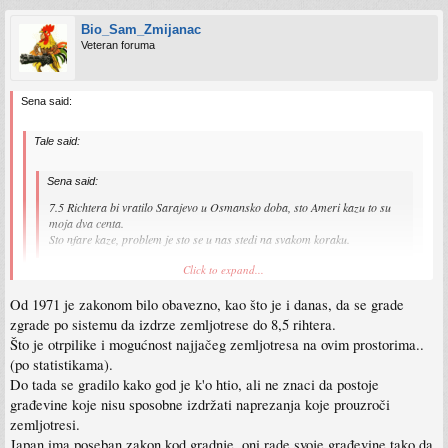
Bio_Sam_Zmijanac
Veteran foruma
Sena said:
Tale said:
Sena said:
7.5 Richtera bi vratilo Sarajevo u Osmansko doba, sto Ameri kazu to su
moja dva centa.
Sto nfare kaze, problem je sto se u nas stedi na svakom koraku.
Click to expand...
Samo da znate sve građevine građene od 1971, pa do danas imaju osnovnu
strukturu od armiranog betona sposobnog da izdrži zemljotrese do 8,5
Od 1971 je zakonom bilo obavezno, kao što je i danas, da se grade
rihtera.
Click to expand...
zgrade po sistemu da izdrze zemljotrese do 8,5 rihtera.
Zemljotres u Banja Luci je bio razoran isto kao i onaj u Izmiru, jer zbog
Onda bolje da je bjezim iz moje zgrade, moja je oko izgrađena sezdesetih godina
tadašnje strukture građevina koje su daleko od toga imale bilo kakve armature
Što je otrpilike i mogućnost najjačeg zemljotresa na ovim prostorima..
proslog vijeka.
i betonitsko cementne mase, koje se koriste u modernoj niskogradnji i
(po statistikama).
visokogradnji.
Do tada se gradilo kako god je k'o htio, ali ne znaci da postoje
građevine koje nisu sposobne izdržati naprezanja koje prouzroči
zemljotresi.
Japan ima poseban zakon kod gradnje, oni rade svoje građevine tako da