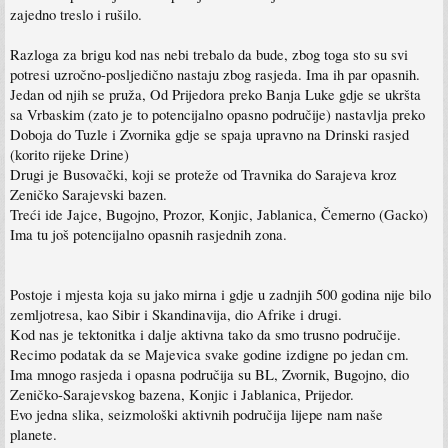
zajedno treslo i rušilo.
Razloga za brigu kod nas nebi trebalo da bude, zbog toga sto su svi
potresi uzročno-posljedično nastaju zbog rasjeda. Ima ih par opasnih.
Jedan od njih se pruža, Od Prijedora preko Banja Luke gdje se ukršta
sa Vrbaskim (zato je to potencijalno opasno područije) nastavlja preko
Doboja do Tuzle i Zvornika gdje se spaja upravno na Drinski rasjed
(korito rijeke Drine)
Drugi je Busovački, koji se proteže od Travnika do Sarajeva kroz
Zeničko Sarajevski bazen.
Treći ide Jajce, Bugojno, Prozor, Konjic, Jablanica, Čemerno (Gacko)
Ima tu još potencijalno opasnih rasjednih zona.
Postoje i mjesta koja su jako mirna i gdje u zadnjih 500 godina nije bilo
zemljotresa, kao Sibir i Skandinavija, dio Afrike i drugi.
Kod nas je tektonitka i dalje aktivna tako da smo trusno područije.
Recimo podatak da se Majevica svake godine izdigne po jedan cm.
Ima mnogo rasjeda i opasna područija su BL, Zvornik, Bugojno, dio
Zeničko-Sarajevskog bazena, Konjic i Jablanica, Prijedor.
Evo jedna slika, seizmološki aktivnih područija lijepe nam naše
planete.