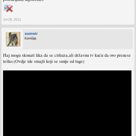
Jul 28, 2012
sumeir
Komšija
Haj mogu skonati lika da se cirkuza,ali državnu tv kuću da ovo prenese
teško.(Ovdje ide smajli koji se smije od tuge)