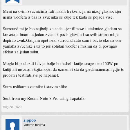
Meni na ovim zvucnicima fali niskih frekvencija na nizoj glasnoci,jer
nema woofera a bas iz zvucnika se cuje tek kada se pojaca vise.
Surround mi je bio najbolji za sada...jer filmove i utakmice gledam sa
kreveta a imam tu jedan zvucnik povis glave a i sa svih strana mi je
dopirao zvuk.Ganjam opet neki surround,zato sam i bacio oko na one
yamaha zvucnike i uz to jos solidan woofer i mislim da bi postigao
efekat za jednu sobu.
Mogle bi posluziti i dvije bolje bookshelf kutije snage oko 150W po
kutiji ali ne znam koji.model da uzmem i sta da gledam,nemam gdje to
probati i testirati,sve je napamet.
Sutra uslikam zvucnike i stavim slike
Sent from my Redmi Note 8 Pro using Tapatalk
Aug 20, 2020
zippoo
Veteran foruma