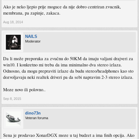
Ako je neko ljepio prije moguce da nije dobro centriran zvucnik,
membrana, pa zapinje, zakaca.
Aug 18, 2014
NAILS
Moderator
Da li može preporuka za zvučnu do 50KM da imaju valjani drajveri za
win10. I konkretno mi treba da ima minimalno dva stereo izlaza.
Odnosno, da mogu prepraviti izlaze da budu stereo/headphones kao sto
dozvoljavaju neki realtek driveri pa da sebi napravim 2-3 stereo izlaza.
Moze novo ili polovno..
Sep 8, 2015
dino73n
Veteran foruma
Sena je prodavao XonarDGX moze u taj budzet a ima finih opcija. Ako