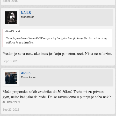
Sep 9, 2015
NAILS
Moderator
dino73n said:
Sena je prodavao XonarDGX moze u taj budzet a ima finih opcija. Ako nista drugo
odlicna je za slusalice.
Prodao je sena ovo.. ako imas jos koju pametnu, reci. Nista ne nalazim.
Sep 10, 2015
Aldiin
Overclocker
Može preporuka nekih zvučnika do 50-80km? Treba mi za privatni
gym, nešto baš jako da bude. Da se razumijemo u pitanju je soba nekih
40 kvadrata.
Sep 22, 2015