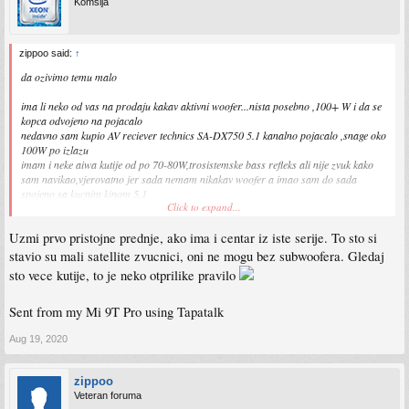
Komšija
zippoo said:
↑
da ozivimo temu malo
ima li neko od vas na prodaju kakav aktivni woofer...nista posebno ,100+ W i da se
kopca odvojeno na pojacalo
nedavno sam kupio AV reciever technics SA-DX750 5.1 kanalno pojacalo ,snage oko
100W po izlazu
imam i neke aiwa kutije od po 70-80W,trosistemske bass refleks ali nije zvuk kako
sam navikao,vjerovatno jer sada nemam nikakav woofer a imao sam do sada
spojeno sa kucnim kinom 5.1
Click to expand...
sta bi mogao upariti sa ovim...da li da opet idem na 5.1 sistem ili da uzmem neka
Uzmi prvo pristojne prednje, ako ima i centar iz iste serije. To sto si
dva bolja bookshelf zvucnika i dodam woofer
ograicen sam i budzetm,pa ne mogu sada uzimati nista pretjerano dobro
stavio su mali satellite zvucnici, oni ne mogu bez subwoofera. Gledaj
ima li neko od vas na prodaju neke zvucnike i woofer ili bilo sta od ovog ?
sto vece kutije, to je neko otprilike pravilo
nasao sam na piku ove za 5.1 ,ne znam valja li ovo
https://www.olx.ba/artikal/39365793/zvucnici-yamaha-nx-e130-x4-i-nx-c130-x1/
Sent from my Mi 9T Pro using Tapatalk
Aug 19, 2020
zippoo
Veteran foruma