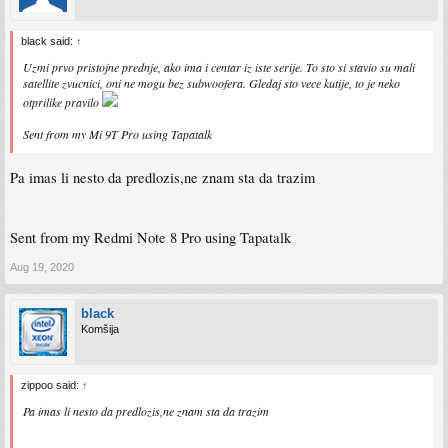
black said:
↑
Uzmi prvo pristojne prednje, ako ima i centar iz iste serije. To sto si stavio su mali
satellite zvucnici, oni ne mogu bez subwoofera. Gledaj sto vece kutije, to je neko
otprilike pravilo
Sent from my Mi 9T Pro using Tapatalk
Pa imas li nesto da predlozis,ne znam sta da trazim
Sent from my Redmi Note 8 Pro using Tapatalk
Aug 19, 2020
black
Komšija
zippoo said:
↑
Pa imas li nesto da predlozis,ne znam sta da trazim