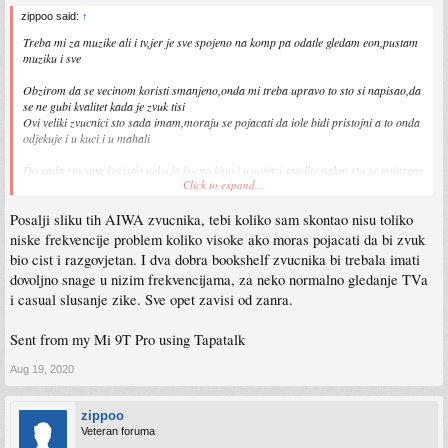
zippoo said:
↑
Treba mi za muzike ali i tv,jer je sve spojeno na komp pa odatle gledam eon,pustam
muziku i sve
Obzirom da se vecinom koristi smanjeno,onda mi treba upravo to sto si napisao,da
se ne gubi kvalitet kada je zvuk tisi
Ovi veliki zvucnici sto sada imam,moraju se pojacati da iole bidi pristojni a to onda
odjekuje i u kuci i u mahali
Do sada sto sam koristio neko lg kucno kino i woofer i satelite,nalon sto se poigram
Click to expand...
u driveru od zvucne kartice i nastimam equalizer,zvuk je bio odlican...a kada se
samo spoje onako bez stomanja,zvuk je bio ocajan ali vrenom su oslabili izlazi i
Posalji sliku tih AIWA zvucnika, tebi koliko sam skontao nisu toliko
dao sve komplet poluisprqvno za 20 KM,samo da se nosi iz kuce
niske frekvencije problem koliko visoke ako moras pojacati da bi zvuk
Sada sam uzeo ovo pojacalo onako napamet,ganjao nesto drugo i lik nije bio
bio cist i razgovjetan. I dva dobra bookshelf zvucnika bi trebala imati
sposoban da za 10 dana posalje to i nadjem lokalno ovo
dovoljno snage u nizim frekvencijama, za neko normalno gledanje TVa
Pojacalo mislim da nije lose,ali mu trebaju sposobni zvucnici da dodje do
i casual slusanje zike. Sve opet zavisi od zanra.
izrazaja,vjerujem ne slabiji od 100W
Problem je sto mi treba aktivni woofer a iole bolji je skup
Sent from my Mi 9T Pro using Tapatalk
Sent from my Redmi Note 8 Pro using Tapatalk
Aug 19, 2020
zippoo
Veteran foruma