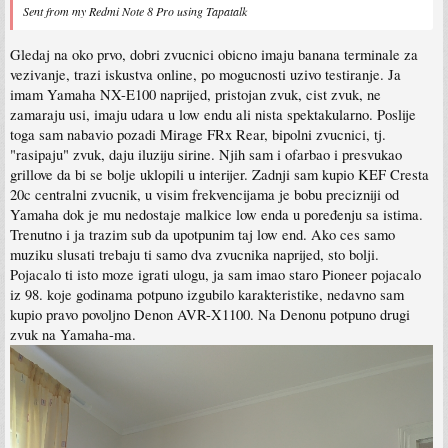
Sent from my Redmi Note 8 Pro using Tapatalk
Gledaj na oko prvo, dobri zvucnici obicno imaju banana terminale za
vezivanje, trazi iskustva online, po mogucnosti uzivo testiranje. Ja
imam Yamaha NX-E100 naprijed, pristojan zvuk, cist zvuk, ne
zamaraju usi, imaju udara u low endu ali nista spektakularno. Poslije
toga sam nabavio pozadi Mirage FRx Rear, bipolni zvucnici, tj.
"rasipaju" zvuk, daju iluziju sirine. Njih sam i ofarbao i presvukao
grillove da bi se bolje uklopili u interijer. Zadnji sam kupio KEF Cresta
20c centralni zvucnik, u visim frekvencijama je bobu precizniji od
Yamaha dok je mu nedostaje malkice low enda u poređenju sa istima.
Trenutno i ja trazim sub da upotpunim taj low end. Ako ces samo
muziku slusati trebaju ti samo dva zvucnika naprijed, sto bolji.
Pojacalo ti isto moze igrati ulogu, ja sam imao staro Pioneer pojacalo
iz 98. koje godinama potpuno izgubilo karakteristike, nedavno sam
kupio pravo povoljno Denon AVR-X1100. Na Denonu potpuno drugi
zvuk na Yamaha-ma.