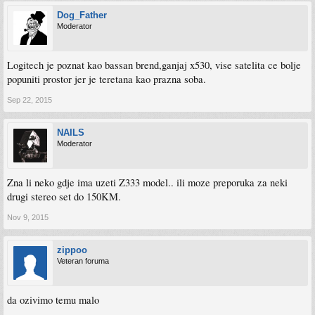
Dog_Father
Moderator
Logitech je poznat kao bassan brend,ganjaj x530, vise satelita ce bolje
popuniti prostor jer je teretana kao prazna soba.
Sep 22, 2015
NAILS
Moderator
Zna li neko gdje ima uzeti Z333 model.. ili moze preporuka za neki
drugi stereo set do 150KM.
Nov 9, 2015
zippoo
Veteran foruma
da ozivimo temu malo