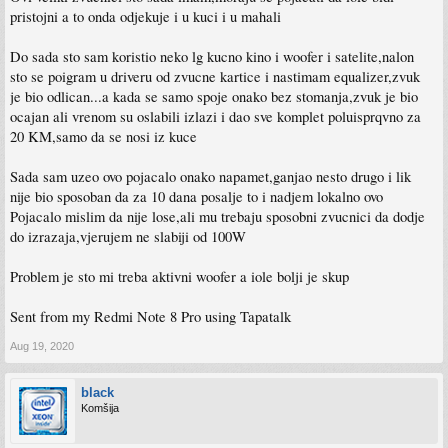
pristojni a to onda odjekuje i u kuci i u mahali
Do sada sto sam koristio neko lg kucno kino i woofer i satelite,nalon
sto se poigram u driveru od zvucne kartice i nastimam equalizer,zvuk
je bio odlican...a kada se samo spoje onako bez stomanja,zvuk je bio
ocajan ali vrenom su oslabili izlazi i dao sve komplet poluisprqvno za
20 KM,samo da se nosi iz kuce
Sada sam uzeo ovo pojacalo onako napamet,ganjao nesto drugo i lik
nije bio sposoban da za 10 dana posalje to i nadjem lokalno ovo
Pojacalo mislim da nije lose,ali mu trebaju sposobni zvucnici da dodje
do izrazaja,vjerujem ne slabiji od 100W
Problem je sto mi treba aktivni woofer a iole bolji je skup
Sent from my Redmi Note 8 Pro using Tapatalk
Aug 19, 2020
black
Komšija