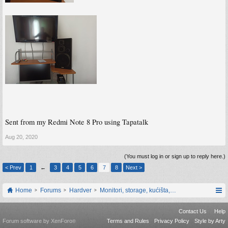
Sent from my Redmi Note 8 Pro using Tapatalk
Aug 20, 2020
(You must log in or sign up to reply here.)
< Prev
1
←
3
4
5
6
7
8
Next >
Home
Forums
Hardver
Monitori, storage, kućišta, periferija
Contact Us
Help
Forum software by XenForo
Terms and Rules
Privacy Policy
Style by Arty
®