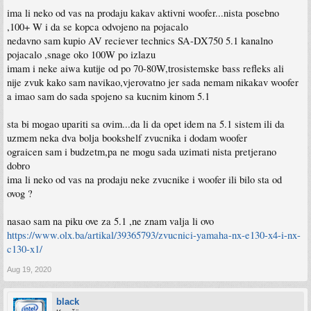
ima li neko od vas na prodaju kakav aktivni woofer...nista posebno
,100+ W i da se kopca odvojeno na pojacalo
nedavno sam kupio AV reciever technics SA-DX750 5.1 kanalno
pojacalo ,snage oko 100W po izlazu
imam i neke aiwa kutije od po 70-80W,trosistemske bass refleks ali
nije zvuk kako sam navikao,vjerovatno jer sada nemam nikakav woofer
a imao sam do sada spojeno sa kucnim kinom 5.1
sta bi mogao upariti sa ovim...da li da opet idem na 5.1 sistem ili da
uzmem neka dva bolja bookshelf zvucnika i dodam woofer
ograicen sam i budzetm,pa ne mogu sada uzimati nista pretjerano
dobro
ima li neko od vas na prodaju neke zvucnike i woofer ili bilo sta od
ovog ?
nasao sam na piku ove za 5.1 ,ne znam valja li ovo
https://www.olx.ba/artikal/39365793/zvucnici-yamaha-nx-e130-x4-i-nx-
c130-x1/
Aug 19, 2020
black