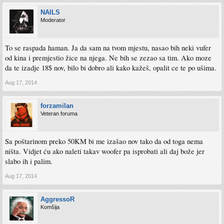
NAILS
Moderator
To se raspada haman. Ja da sam na tvom mjestu, nasao bih neki vufer
od kina i premjestio žice na njega. Ne bih se zezao sa tim. Ako moze
da te izadje 18$ nov, bilo bi dobro ali kako kažeš, opalit ce te po ušima.
Aug 17, 2014
forzamilan
Veteran foruma
Sa poštarinom preko 50KM bi me izašao nov tako da od toga nema
ništa. Vidjet ću ako naleti takav woofer pa isprobati ali daj bože jer
slabo ih i palim.
Aug 17, 2014
AggressoR
Komšija