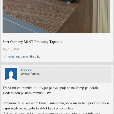
Sent from my Mi 9T Pro using Tapatalk
Aug 19, 2020
edgsi
and
zippoo
like this.
zippoo
Veteran foruma
Treba mi za muzike ali i tv,jer je sve spojeno na komp pa odatle
gledam eon,pustam muziku i sve
Obzirom da se vecinom koristi smanjeno,onda mi treba upravo to sto si
napisao,da se ne gubi kvalitet kada je zvuk tisi
Ovi veliki zvucnici sto sada imam,moraju se pojacati da iole bidi