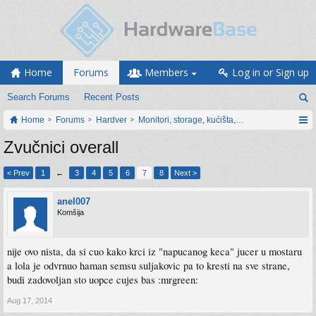
Home
Forums
Members
Log in or Sign up
Search Forums
Recent Posts
Home
Forums
Hardver
Monitori, storage, kućišta, periferija
Zvučnici overall
< Prev
1
←
3
4
5
6
7
8
Next >
anel007
Komšija
nije ovo nista, da si cuo kako krci iz "napucanog keca" jucer u mostaru
a lola je odvrnuo haman semsu suljakovic pa to kresti na sve strane,
budi zadovoljan sto uopce cujes bas :mrgreen:
Aug 17, 2014