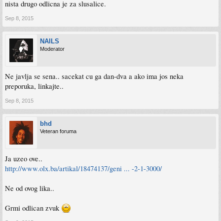
nista drugo odlicna je za slusalice.
Sep 8, 2015
NAILS
Moderator
Ne javlja se sena.. sacekat cu ga dan-dva a ako ima jos neka
preporuka, linkajte..
Sep 8, 2015
bhd
Veteran foruma
Ja uzeo ove..
http://www.olx.ba/artikal/18474137/geni ... -2-1-3000/
Ne od ovog lika..
Grmi odlican zvuk