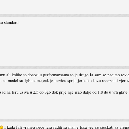
vo standard.
jemu ali koliko to donosi u performansama to je drugo.Ja sam se nacitao r
su na model sa 1gb meme,cak je mrvicu sprija jer kako kazu recezenti vjero
na leru uziva u 2,5 do 3gb dok prije nije isao dalje od 1.8 do u vrh glave 
I kada fali vram-a nece igra raditi sa manje fpsa vec ce sjeckati sa vrem