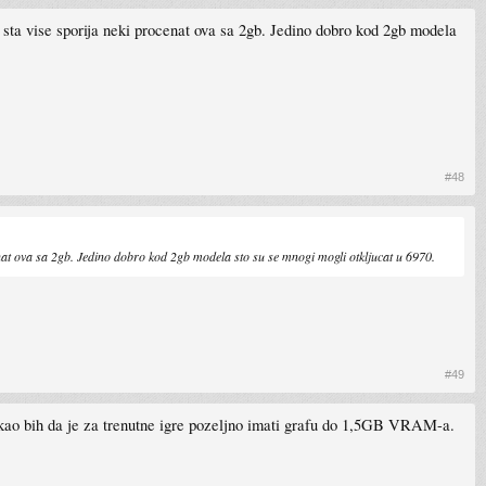
sta vise sporija neki procenat ova sa 2gb. Jedino dobro kod 2gb modela
#48
nat ova sa 2gb. Jedino dobro kod 2gb modela sto su se mnogi mogli otkljucat u 6970.
#49
kao bih da je za trenutne igre pozeljno imati grafu do 1,5GB VRAM-a.