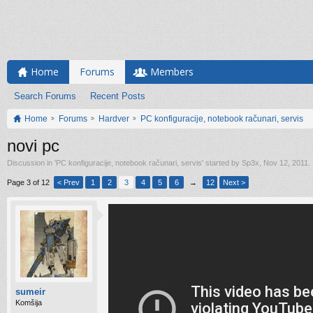
Home
Forums
Members
Search Forums
Recent Posts
Home
Forums
Hardver
PC konfiguracije, notebook računari, servis
novi pc
Discussion in '
PC konfiguracije, notebook računari, servis
' started by
Sp3x
,
Nov 12, 2011
.
Page 3 of 12
< Prev
1
2
3
4
5
6
→
12
Next >
sumeir
Komšija