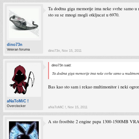
Ta dodtna giga memorije ima neke svrhe samo u mu
sto su se mnogi mogli otkljucat u 6970.
dino73n
Veteran foruma
dino73n
,
Nov 15, 2011
dino73n said:
Ta dodtna giga memorije ima neke svrhe samo u multimonito
Bas kao sto sam i rekao multimonitor i neki ogr
aNaToMiC !
Overclocker
aNaToMiC !
,
Nov 15, 2011
A sto frostbite 2 engine papa 1300-1500MB V