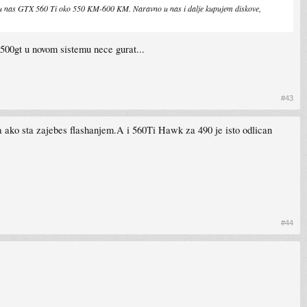
, a u nas GTX 560 Ti oko 550 KM-600 KM. Naravno u nas i dalje kupujem diskove,
 9500gt u novom sistemu nece gurat...
#43
sa ako sta zajebes flashanjem.A i 560Ti Hawk za 490 je isto odlican
#44