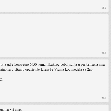
#52
#53
eview-a gdje konkretno 6950 nema nikakvog poboljsanja u performasnsama
vatno su u pitanju opustenije latencije Vrama kod modela sa 2gb.
2.
#54
ena na vrijeme.