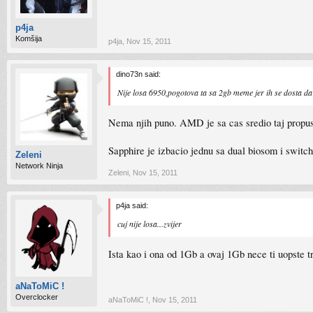
p4ja
Komšija
p4ja
,
Nov 15, 2011
dino73n said:
Nije losa 6950,pogotova ta sa 2gb meme jer ih se dosta da 
Nema njih puno. AMD je sa cas sredio taj propust
Sapphire je izbacio jednu sa dual biosom i switc
Zeleni
Network Ninja
Zeleni
,
Nov 15, 2011
p4ja said:
cuj nije losa...zvijer
Ista kao i ona od 1Gb a ovaj 1Gb nece ti uopste t
aNaToMiC !
Overclocker
aNaToMiC !
,
Nov 15, 2011