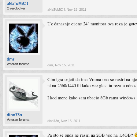
aNaToMiC !
Overclocker
aNaToMiC !
,
Nov 15, 2011
Uz danasnje cijene 24" monitora ova reza je goto
dmr
Veteran foruma
dmr
,
Nov 15, 2011
Cim igra osjeti da ima Vrama ona se rasiri na n
ni na 2560/1440 ili kako vec glasi ta reza u odno
I kod mene kako sam ubacio 8Gb rama windows sad 
dino73n
Veteran foruma
dino73n
,
Nov 15, 2011
Pa sto se onda ne rasiri na 2GB vec na 1,4GB?