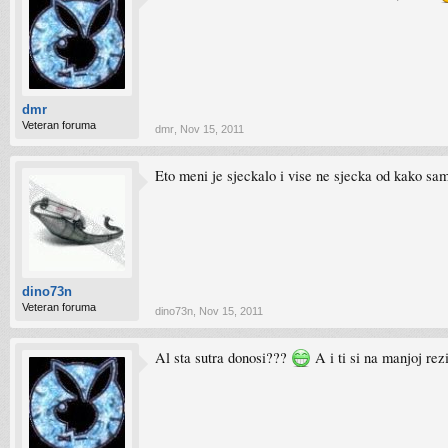
dmr
Veteran foruma
dmr
,
Nov 15, 2011
Eto meni je sjeckalo i vise ne sjecka od kako sa
dino73n
Veteran foruma
dino73n
,
Nov 15, 2011
Al sta sutra donosi???
A i ti si na manjoj rezi