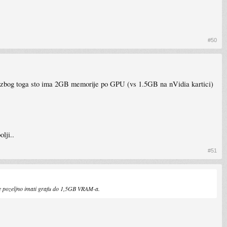
#50
zbog toga sto ima 2GB memorije po GPU (vs 1.5GB na nVidia kartici)
lji..
#51
gre pozeljno imati grafu do 1,5GB VRAM-a.