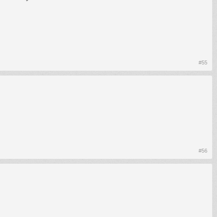
#55
#56