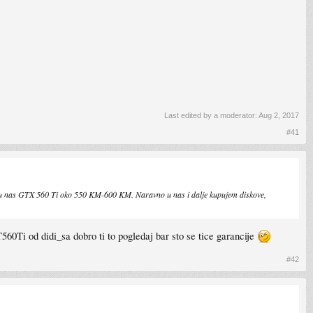
Last edited by a moderator:
Aug 2, 2017
#41
, a u nas GTX 560 Ti oko 550 KM-600 KM. Naravno u nas i dalje kupujem diskove,
60Ti od didi_sa dobro ti to pogledaj bar sto se tice garancije
#42