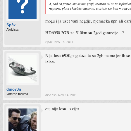
A, sad za prave, sto se tice grafi, stvarno mi se ne ispl
napojne, ploce i kucista naravno, a ostalo sto ima manje s
mogu i ja uzet vani negdje, njemacka npr, ali cari
Sp3x
Aktivista
HD6950 2GB za 510km sa 2god garancije...?
Sp3x
,
Nov 14, 2011
Nije losa 6950,pogotova ta sa 2gb meme jer ih se
izbor.
dino73n
Veteran foruma
dino73n
,
Nov 14, 2011
cuj nije losa...zvijer