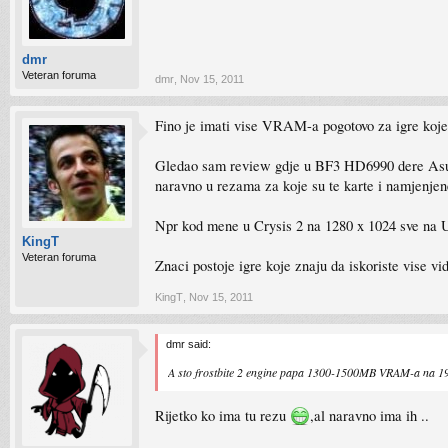
dmr
Veteran foruma
dmr
,
Nov 15, 2011
Fino je imati vise VRAM-a pogotovo za igre koje
Gledao sam review gdje u BF3 HD6990 dere Asus
naravno u rezama za koje su te karte i namjenjen
Npr kod mene u Crysis 2 na 1280 x 1024 sve na
KingT
Veteran foruma
Znaci postoje igre koje znaju da iskoriste vise vi
KingT
,
Nov 15, 2011
dmr said:
A sto frostbite 2 engine papa 1300-1500MB VRAM-a na 
Rijetko ko ima tu rezu
,al naravno ima ih ..