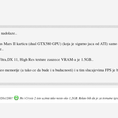
 nadolaze..
 Mars II karticu (dual GTX580 GPU) (koja je sigurno jaca od ATI) samo 
e..
 Ultra,DX 11, High Res texture zauzece VRAM-a je 1.5GB..
deo memorije (a tako ce da bude i u buducnosti) i u tim slucajevima FPS je bo
1920x1200?
Pa i Crysis 2 isto uzima tako nesto oko 1,2GB. Rekao bih da je za trenutne i