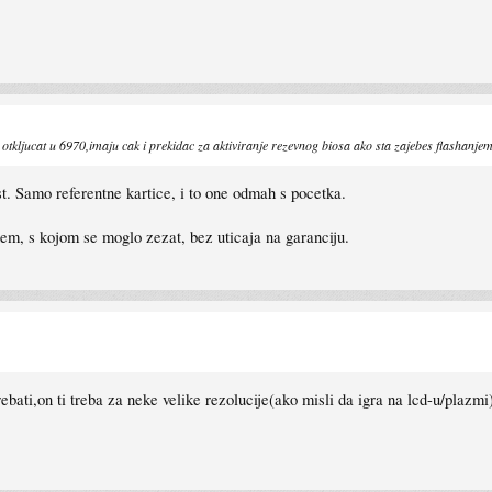
otkljucat u 6970,imaju cak i prekidac za aktiviranje rezevnog biosa ako sta zajebes flashanjem
. Samo referentne kartice, i to one odmah s pocetka.
hem, s kojom se moglo zezat, bez uticaja na garanciju.
rebati,on ti treba za neke velike rezolucije(ako misli da igra na lcd-u/plaz