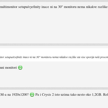
ltimonitor setupu/eyefinity inace ni na 30" monitoru nema nikakve razlike 
r setupu/eyefinity inace ni na 30" monitoru nema nikakve razlike sta vise sporija neki proce
omni monitori
RAM-a na 1920x1200?
Pa i Crysis 2 isto uzima tako nesto oko 1,2GB. Re