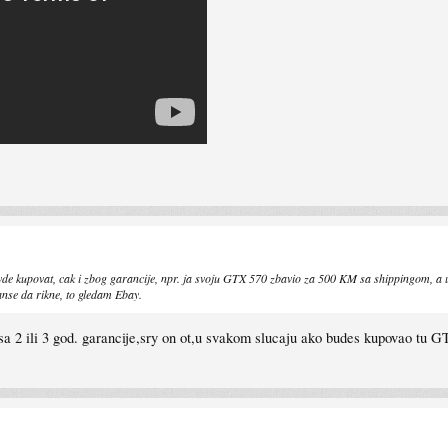
ati ovde kupovat, cak i zbog garancije, npr. ja svoju GTX 570 zbavio za 500 KM sa shippingom
anse da rikne, to gledam Ebay.
2 ili 3 god. garancije,sry on ot,u svakom slucaju ako budes kupovao tu GT5