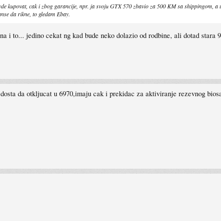
ati ovde kupovat, cak i zbog garancije, npr. ja svoju GTX 570 zbavio za 500 KM sa shippingom
anse da rikne, to gledam Ebay.
na i to... jedino cekat ng kad bude neko dolazio od rodbine, ali dotad stara
 dosta da otkljucat u 6970,imaju cak i prekidac za aktiviranje rezevnog bio