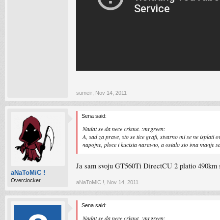
sumeir
,
Nov 14, 2011
Sena said:
Nadat se da nece crknut. :mrgreen:
A, sad za prave, sto se tice grafi, stvarno mi se ne ispl
napojne, ploce i kucista naravno, a ostalo sto ima manje s
Ja sam svoju GT560Ti DirectCU 2 platio 490km sa 
aNaToMiC !
Overclocker
aNaToMiC !
,
Nov 14, 2011
Sena said:
Nadat se da nece crknut. :mrgreen: